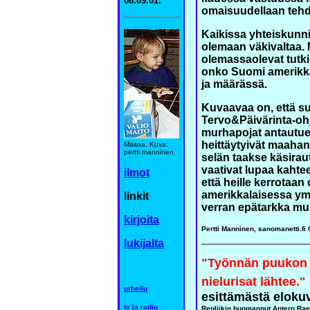
08.09.01.
omaisuudellaan tehdä
Kaikissa yhteiskunnis
olemaan väkivaltaa. 
olemassaolevat tutk
onko Suomi amerikka
ja määrässä.
Kuvaavaa on, että su
Tervo&Päivärinta-oh
murhapojat antautues
heittäytyivät maahan
Maitoa. Kuva:
pertti manninen
selän taakse käsirau
vaativat lupaa kahtee
ilmot
että heille kerrotaan
amerikkalaisessa ym
linkit
verran epätarkka mui
kirjoita
Pertti Manninen, sanomanetti.fi 
lukijalta
"Työnnän puukon p
nielurisat lähtee."
urheilu
esittämästä elokuv
tv ja radio
Repliikin huomannut Antero Raev