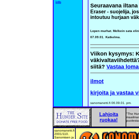
info
Seuraavana iltana
Eraser - suojelija, j
intoutuu hurjaan väk
Lopen murhat. Melkein sata elin
07.09.01.
Katkelma.
Viikon kysymys: K
väkivaltaviihdettä
siitä?
Vastaa loma
ilmot
kirjoita ja vastaa
sanomanetti.fi 06.09.01. pm.
Lahjoita
"The Hung
maailman 
ruokaa!
puolesta
sanomanetti.fi
2001/110.
Sanomisen ja