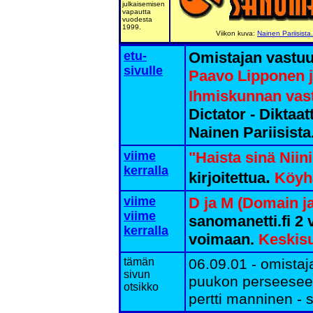
julkaisemisen
vapautta
vuodesta
1999.
Viikon kuva:
Nainen Pariisista.
etu-
Omistajan vastuu
sivulle
Paavo Lipponen ja
Ihmiskunnan vas
Dictator - Diktaat
Nainen Pariisista
viime
"Haista sinä Niini
kerralla
.
kirjoitettua
Köyhä
viime
D ja M (Domain j
viime
sanomanetti.fi 2 
kerralla
voimaan.
Keskisu
tämän
06.09.01 - omistaj
sivun
puukon perseeseesi
otsikko
pertti manninen - s