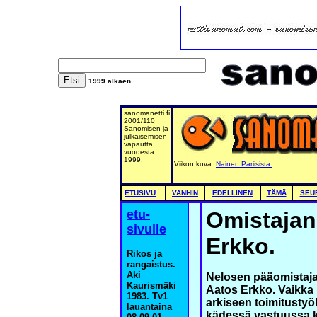
1999 alkae
n
sanomanetti.fi
2001/110
Sanomisen ja
julkaisemisen
vapautta
vuodesta
1999.
Viikon kuva:
Nainen Pariisista.
ETUSIVU
VANHIN
EDELLINEN
TÄMÄ
SEU
etu-
Omistajan
sivulle
Erkko.
Rikos ja
rangaistus.
Aki
Nelosen pääomistaja 
Kaurismäki
Aatos Erkko. Vaikka 
1983. Tv1
arkiseen toimitustyö
lauantaina
kädessä vastuussa k