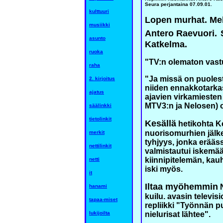
Seura perjantaina 07.09.01.
kulttuuri
Lopen murhat. Melk
musiikki
Antero Raevuori.
asunto
Katkelma.
ruoka
"TV:n olematon vast
raha
"Ja missä on puolest
2. kirjoitus
niiden ennakkotarkas
ajatus
ajavien virkamiesten t
MTV3:n ja Nelosen) 
säälinkki
tietolinkit
Kesällä
hetikohta K
nuorisomurhien jälke
merkit
tyhjyys, jonka erää
nettilinkit
valmistautui iskemä
kiinnipitelemän, kau
netti
iski myös.
it
Iltaa myöhemmin
N
hanami
kuilu. avasin televis
tapaa-miset
repliikki "Työnnän p
lukijoilta
nielurisat lähtee".