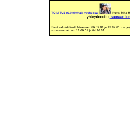
TOIMITUS päätoimittaja vauhdissa!
Kuva: Mika 
yhteydenotto:
suoraan lo
Sivut valmisti Pertti Manninen 06.09.01 ja 13.09.01.
copyri
sotasanomat.com 13.09.01 ja 04.10.01.