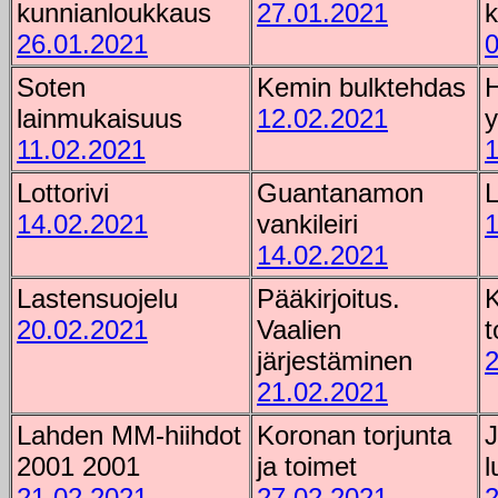
kunnianloukkaus
27.01.2021
k
26.01.2021
0
Soten
Kemin bulktehdas
lainmukaisuus
12.02.2021
y
11.02.2021
1
Lottorivi
Guantanamon
L
14.02.2021
vankileiri
1
14.02.2021
Lastensuojelu
Pääkirjoitus.
K
20.02.2021
Vaalien
t
järjestäminen
2
21.02.2021
Lahden MM-hiihdot
Koronan torjunta
J
2001 2001
ja toimet
l
21.02.2021
27.02.2021
2