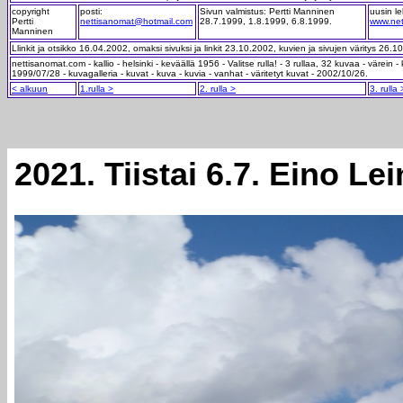
copyright
posti:
Sivun valmistus: Pertti Manninen
uusin le
Pertti
nettisanomat@hotmail.com
28.7.1999, 1.8.1999, 6.8.1999.
www.net
Manninen
Llinkit ja otsikko 16.04.2002, omaksi sivuksi ja linkit 23.10.2002, kuvien ja sivujen väritys 26.1
nettisanomat.com - kallio - helsinki - keväällä 1956 - Valitse rulla! - 3 rullaa, 32 kuvaa - värein - 
1999/07/28 - kuvagalleria - kuvat - kuva - kuvia - vanhat - väritetyt kuvat - 2002/10/26.
< alkuun
1.rulla >
2. rulla >
3. rulla 
2021. Tiistai 6.7. Eino Lei