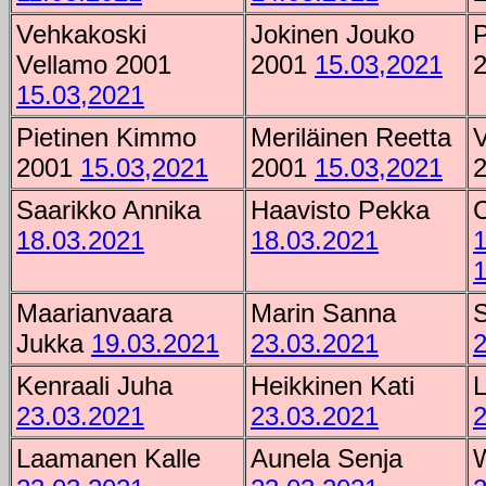
Vehkakoski
Jokinen Jouko
P
Vellamo 2001
2001
15.03,2021
15.03,2021
Pietinen Kimmo
Meriläinen Reetta
V
2001
15.03,2021
2001
15.03,2021
Saarikko Annika
Haavisto Pekka
18.03.2021
18.03.2021
1
1
Maarianvaara
Marin Sanna
S
Jukka
19.03.2021
23.03.2021
2
Kenraali Juha
Heikkinen Kati
23.03.2021
23.03.2021
2
Laamanen Kalle
Aunela Senja
W