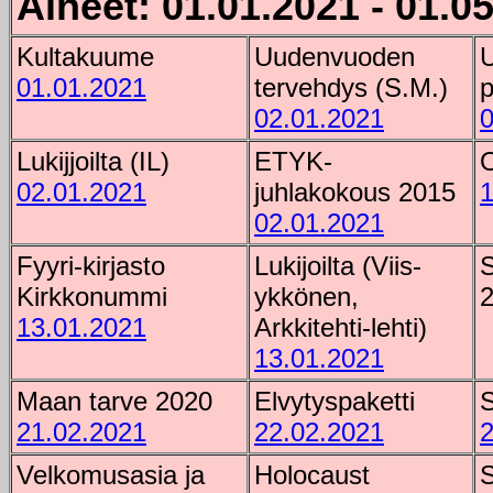
Aiheet: 01.01.2021 - 01.0
Kultakuume
Uudenvuoden
01.01.2021
tervehdys (S.M.)
p
02.01.2021
0
Lukijjoilta (IL)
ETYK-
O
02.01.2021
juhlakokous 2015
1
02.01.2021
Fyyri-kirjasto
Lukijoilta (Viis-
S
Kirkkonummi
ykkönen,
13.01.2021
Arkkitehti-lehti)
13.01.2021
Maan tarve 2020
Elvytyspaketti
S
21.02.2021
22.02.2021
2
Velkomusasia ja
Holocaust
S