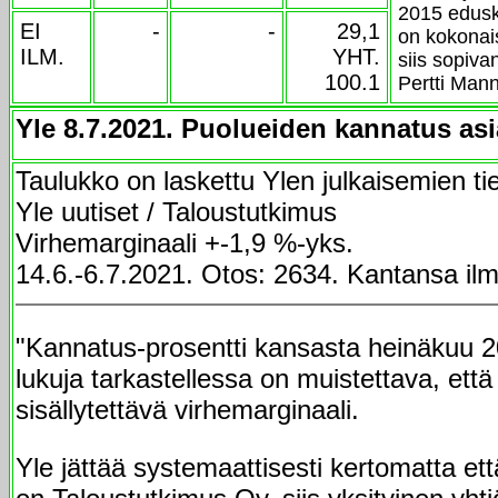
2015 edusku
EI
-
-
29,1
on kokonai
ILM.
YHT.
siis sopiva
100.1
Pertti Man
Yle 8.7.2021. Puolueiden kannatus asia
Taulukko on laskettu Ylen julkaisemien tie
Yle uutiset / Taloustutkimus
Virhemarginaali +-1,9 %-yks.
14.6.-6.7.2021. Otos: 2634. Kantansa ilm
"Kannatus-prosentti kansasta heinäkuu 
lukuja tarkastellessa on muistettava, että 
sisällytettävä virhemarginaali.
Yle jättää systemaattisesti kertomatta et