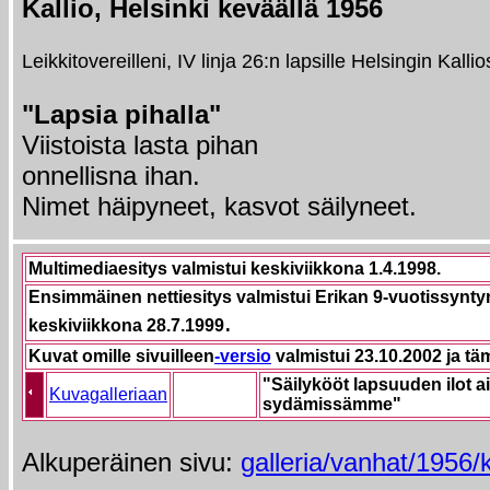
Kallio, Helsinki keväällä 1956
Leikkitovereilleni, IV linja 26:n lapsille Helsingin Kall
"Lapsia pihalla"
Viistoista lasta pihan
onnellisna ihan.
Nimet häipyneet, kasvot säilyneet.
Multimediaesitys valmistui
keskiviikkona 1.4.1998.
Ensimmäinen nettiesitys valmistui Erikan 9-vuotissynt
.
keskiviikkona 28.7.1999
Kuvat omille sivuilleen
-versio
valmistui 23.10.2002 ja tä
"Säilykööt lapsuuden ilot a
Kuvagalleriaan
sydämissämme"
Alkuperäinen sivu:
galleria/vanhat/1956/k