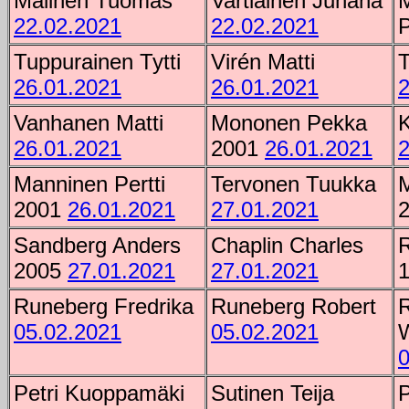
Malinen Tuomas
Vartiainen Juhana
M
22.02.2021
22.02.2021
Tuppurainen Tytti
Virén
Matti
T
26.01.2021
26.01.2021
2
Vanhanen Matti
Mononen Pekka
K
26.01.2021
2001
26.01.2021
2
Manninen Pertti
Tervonen Tuukka
M
2001
26.01.2021
27.01.2021
Sandberg Anders
Chaplin Charles
R
2005
27.01.2021
27.01.2021
Runeberg Fredrika
Runeberg Robert
05.02.2021
05.02.2021
W
0
Petri Kuoppamäki
Sutinen Teija
P