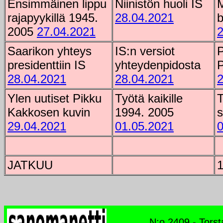
Ensimmäinen lippu
Niinistön huoli IS
M
rajapyykillä 1945.
28.04.2021
b
2005
27.04.2021
2
Saarikon yhteys
IS:n versiot
P
presidenttiin IS
yhteydenpidosta
28.04.2021
28.04.2021
2
Ylen uutiset Pikku
Työtä kaikille
T
Kakkosen kuvin
1994. 2005
s
29.04.2021
01.05.2021
0
JATKUU
1
N:o 2409 - Torst