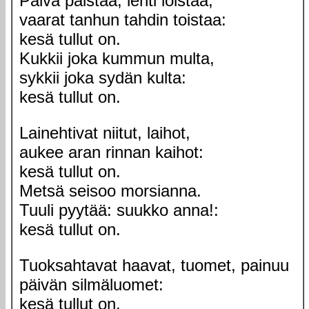
Päivä paistaa, lehti loistaa,
vaarat tanhun tahdin toistaa:
kesä tullut on.
Kukkii joka kummun multa,
sykkii joka sydän kulta:
kesä tullut on.
Lainehtivat niitut, laihot,
aukee aran rinnan kaihot:
kesä tullut on.
Metsä seisoo morsianna.
Tuuli pyytää: suukko anna!:
kesä tullut on.
Tuoksahtavat haavat, tuomet, painuu
päivän silmäluomet:
kesä tullut on.