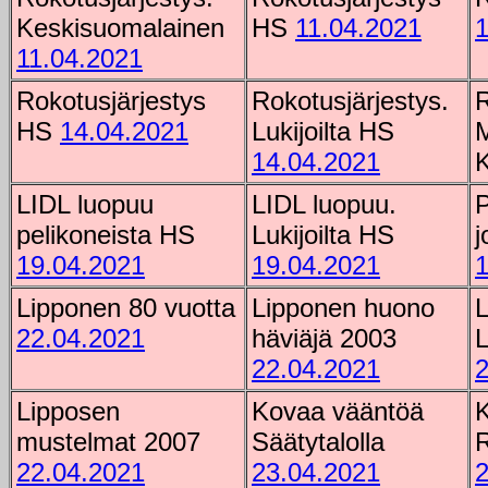
Keskisuomalainen
HS
11.04.2021
1
11.04.2021
Rokotusjärjestys
Rokotusjärjestys.
R
HS
14.04.2021
Lukijoilta HS
M
14.04.2021
LIDL luopuu
LIDL luopuu.
P
pelikoneista HS
Lukijoilta HS
j
19.04.2021
19.04.2021
1
Lipponen 80 vuotta
Lipponen huono
L
22.04.2021
häviäjä 2003
L
22.04.2021
2
Lipposen
Kovaa vääntöä
mustelmat 2007
Säätytalolla
R
22.04.2021
23.04.2021
2