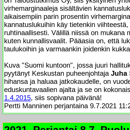
on Taloustutkimus Oy, siis yksityinen yhti
virhemarginaaleja sisältävien kannatuslu
aikaisempiin parin prosentin virhemarginaa
kannatuslukuihin käy tietenkin viihteestä
ruhtinaallisesti. Välillä niissä on mukana 
kuten kunnallisvaalit. Pääasia on, että lu
taulukoihin ja varmaankin joidenkin kukka
Kuva "Suomi kuntoon", jossa juuri hallit
pyytänyt Keskustan puheenjohtaja
Juha 
hihansa ja haluaa jatkokaudelle, on vuo
eduskuntavaalien ajalta ja se on kokonais
1.4.2015
, siis sopivana päivänä!
Pertti Manninen perjantaina 9.7.2021 11:
2021. Perjantai 8.7. Puol