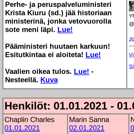
Perhe- ja peruspalveluministeri
Krista Kiuru (sd.) jää historiaan
Yh
ministerinä, jonka vetovuorolla
@
sote meni läpi.
Lue!
Jo
Pääministeri huutaen karkuun!
Esitutkintaa ei aloiteta!
Lue!
V
Si
Vaalien oikea tulos.
Lue!
-
Nesteellä.
Kuva
Henkilöt: 01.01.2021 - 01
Chaplin Charles
Marin Sanna
N
01.01.2021
02.01.2021
0