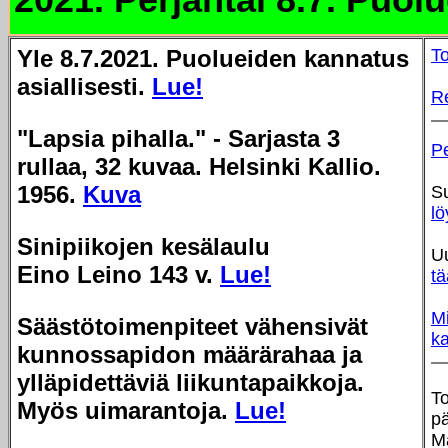
Yle 8.7.2021. Puolueiden kannatus
To
asiallisesti.
Lue!
R
"Lapsia pihalla." - Sarjasta 3
Pe
rullaa, 32 kuvaa. Helsinki Kallio.
1956.
Kuva
Su
lö
Sinipiikojen kesälaulu
Uu
Eino Leino 143 v.
Lue!
tä
Mi
Säästötoimenpiteet vähensivät
k
kunnossapidon määrärahaa ja
ylläpidettäviä liikuntapaikkoja.
To
Myös uimarantoja.
Lue!
pä
M