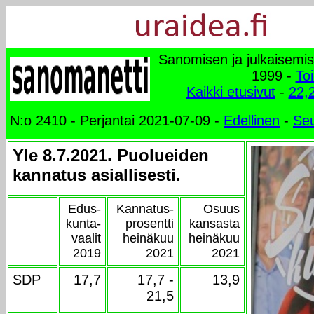
Sanomisen ja julkaisemi
1999 -
To
Kaikki etusivut
-
22,2
N:o 2410 - Perjantai 2021-07-09 -
Edellinen
-
Se
Yle 8.7.2021. Puolueiden
kannatus asiallisesti.
Edus-
Kannatus-
Osuus
kunta-
prosentti
kansasta
vaalit
heinäkuu
heinäkuu
2019
2021
2021
SDP
17,7
17,7 -
13,9
21,5