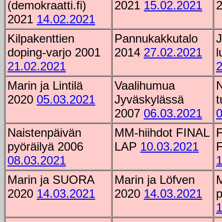
(demokraatti.fi)
2021
15.02.2021
2021
14.02.2021
Kilpakenttien
Pannukakkutalo
J
doping-varjo 2001
2014
27.02.2021
l
21.02.2021
2
Marin ja Lintilä
Vaalihumua
N
2020
05.03.2021
Jyväskylässä
t
2007
06.03.2021
0
Naistenpäivän
MM-hiihdot FINAL
pyöräilyä 2006
LAP
10.03.2021
08.03.2021
1
Marin ja SUORA
Marin ja Löfven
M
2020
14.03.2021
2020
14.03.2021
p
1