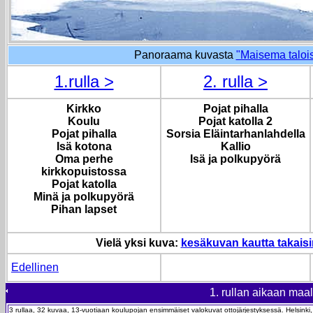
Panoraama kuvasta
"Maisema talois
1.rulla >
2. rulla >
Kirkko
Pojat pihalla
Koulu
Pojat katolla 2
Pojat pihalla
Sorsia Eläintarhanlahdella
Isä kotona
Kallio
Oma perhe
Isä ja polkupyörä
kirkkopuistossa
Pojat katolla
Minä ja polkupyörä
Pihan lapset
Vielä yksi kuva:
kesäkuvan kautta takaisi
Edellinen
1. rullan aikaan ma
3 rullaa, 32 kuvaa, 13-vuotiaan koulupojan ensimmäiset valokuvat ottojärjestyksessä.
Helsinki