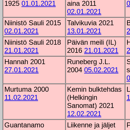
1925
01.01.2021
aina 2011
0
02.01.2021
Niinistö Sauli 2015
Talvikuvia 2021
B
02.01.2021
13.01.2021
2
Niinistö Sauli 2018
Päivän meili (IL)
H
21.01.2021
2016
21.01.2021
2
Hannah 2001
Runeberg J.L.
S
27.01.2021
2004
05.02.2021
s
0
Murtuma 2000
Kemin bulktehdas
L
11.02.2021
(Helkingin
1
Sanomat) 2021
12.02.2021
Guantanamo
Liikenne ja jäljet
P