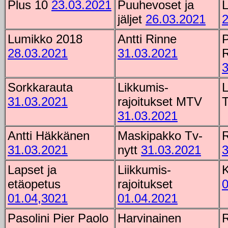
Plus 10
23.03.2021
Puuhevoset ja
L
jäljet
26.03.2021
2
Lumikko 2018
Antti Rinne
P
28.03.2021
31.03.2021
3
Sorkkarauta
Likkumis-
L
31.03.2021
rajoitukset MTV
T
31.03.2021
Antti Häkkänen
Maskipakko Tv-
R
31.03.2021
nytt
31.03.2021
3
Lapset ja
Liikkumis-
K
etäopetus
rajoitukset
0
01.04,3021
01.04.2021
Pasolini Pier Paolo
Harvinainen