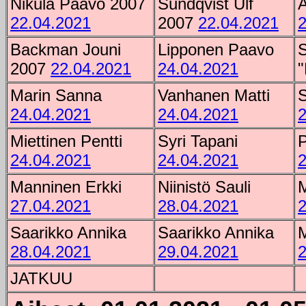
Nikula Paavo 2007
Sundqvist Ulf
A
22.04.2021
2007
22.04.2021
2
Backman Jouni
Lipponen Paavo
S
2007
22.04.2021
24.04.2021
"
Marin Sanna
Vanhanen Matti
S
24.04.2021
24.04.2021
2
Miettinen Pentti
Syri Tapani
P
24.04.2021
24.04.2021
2
Manninen Erkki
Niinistö Sauli
27.04.2021
28.04.2021
2
Saarikko Annika
Saarikko Annika
28.04.2021
29.04.2021
2
JATKUU