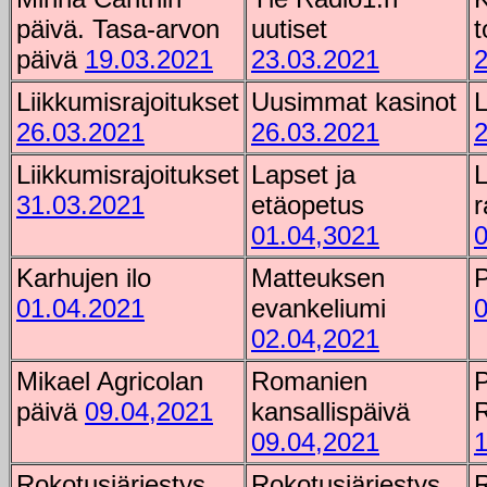
päivä. Tasa-arvon
uutiset
t
päivä
19.03.2021
23.03.2021
2
Liikkumisrajoitukset
Uusimmat kasinot
L
26.03.2021
26.03.2021
2
Liikkumisrajoitukset
Lapset ja
L
31.03.2021
etäopetus
r
01.04,3021
0
Karhujen ilo
Matteuksen
P
01.04.2021
evankeliumi
0
02.04,2021
Mikael Agricolan
Romanien
P
päivä
09.04,2021
kansallispäivä
R
09.04,2021
1
Rokotusjärjestys.
Rokotusjärjestys
R