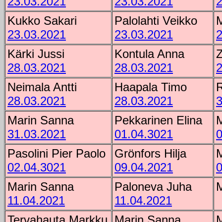
23.03.2021
23.03.2021
2
Kukko Sakari
Palolahti Veikko
23.03.2021
23.03.2021
2
Kärki Jussi
Kontula Anna
28.03.2021
28.03.2021
2
Neimala Antti
Haapala Timo
R
28.03.2021
28.03.2021
3
Marin Sanna
Pekkarinen Elina
31.03.2021
01.04.3021
0
Pasolini Pier Paolo
Grönfors Hilja
M
02.04.3021
09.04.2021
0
Marin Sanna
Paloneva Juha
11.04.2021
11.04.2021
Tervahauta Markku
Marin Sanna
M