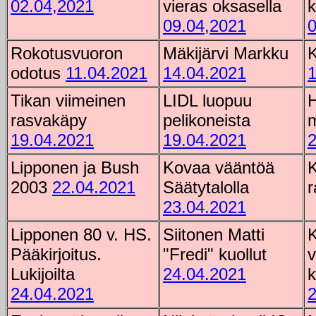
02.04,2021
vieras oksasella
k
09.04,2021
0
Rokotusvuoron
Mäkijärvi Markku
K
odotus
11.04.2021
14.04.2021
1
Tikan viimeinen
LIDL luopuu
H
rasvakäpy
pelikoneista
m
19.04.2021
19.04.2021
2
Lipponen ja Bush
Kovaa vääntöä
2003
22.04.2021
Säätytalolla
r
23.04.2021
Lipponen 80 v. HS.
Siitonen Matti
K
Pääkirjoitus.
"Fredi" kuollut
v
Lukijoilta
24.04.2021
k
24.04.2021
2