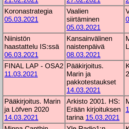
Koronastrategia
Vaalien
V
05.03.2021
siirtäminen
0
05.03.2021
Niinistön
Kansainvälinen
M
haastattelu IS:ssä
naistenpäivä
06.03.2021
08.03.2021
FINAL LAP - OSA2
Pääkirjoitus.
K
11.03.2021
Marin ja
pakkotestaukset
14.03.2021
Pääkirjoitus. Marin
Arkisto 2001. HS:
M
ja Löfven 2020
Erään kirjoituksen
1
14.03.2021
tarina
15.03.2021
Minna Canthin
Yle Radio1:n
K