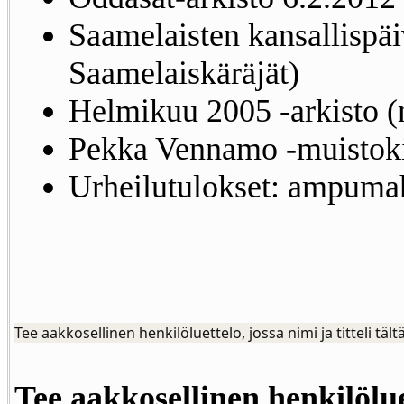
Saamelaisten kansallispäi
Saamelaiskäräjät)
Helmikuu 2005 -arkisto (
Pekka Vennamo -muistokir
Urheilutulokset: ampumah
Tee aakkosellinen henkilöluettelo, jossa nimi ja titteli tält
Tee aakkosellinen henkilölue