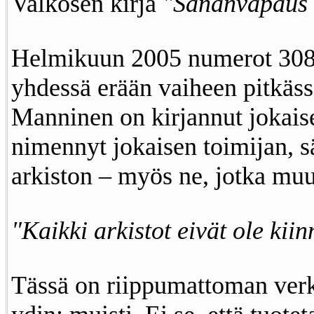
Valkosen kirja
"Sananvapaus
Helmikuun 2005 numerot 30
yhdessä erään vaiheen pitkäss
Manninen on kirjannut jokais
nimennyt jokaisen toimijan, sä
arkiston – myös ne, jotka muu
"Kaikki arkistot eivät ole kiin
Tässä on riippumattoman ver