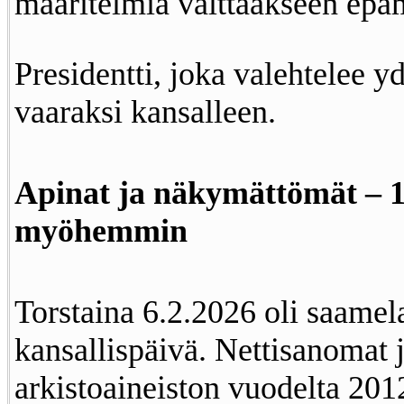
määritelmiä välttääkseen epä
Presidentti, joka valehtelee yd
vaaraksi kansalleen.
Apinat ja näkymättömät – 1
myöhemmin
Torstaina 6.2.2026 oli saamel
kansallispäivä. Nettisanomat j
arkistoaineiston vuodelta 20