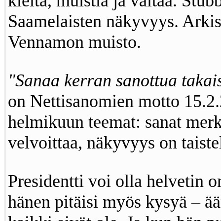
kieltä, muistia ja valtaa. Stub
Saamelaisten näkyvyys. Arki
Vennamon muisto.
"Sanaa kerran sanottua takais
on Nettisanomien motto 15.2.
helmikuun teemat: sanat merki
velvoittaa, näkyvyys on taiste
Presidentti voi olla helvetin 
hänen pitäisi myös kysyä – ä