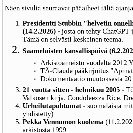
Näen sivulta seuraavat pääaiheet tältä ajanja
Presidentti Stubbin "helvetin onnel
(14.2.2026)
- josta on tehty ChatGPT j
Tämä on selvästi keskeinen teema.
Saamelaisten kansallispäivä (6.2.202
Arkistoaineisto vuodelta 2012 
TÄ-Claude pääkirjoitus "Apina
Dokumentaatio muutoksesta 20
21 vuotta sitten - helmikuu 2005
- Tö
Valkosen kirja, Condoleezza Rice, Dr
Urheilutapahtumat
- suomalaisia mi
yhdistetty)
Pekka Vennamon kuolema
(11.2.2026
arkistosta 1999