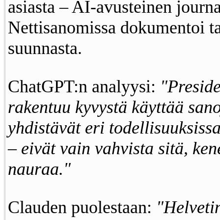
asiasta – AI-avusteinen journ
Nettisanomissa dokumentoi t
suunnasta.
ChatGPT:n analyysi:
"Preside
rakentuu kyvystä käyttää sanoj
yhdistävät eri todellisuuksiss
– eivät vain vahvista sitä, ke
nauraa."
Clauden puolestaan:
"Helveti