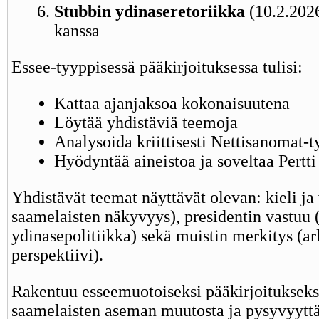
Stubbin ydinaseretoriikka
(10.2.2026
kanssa
Essee-tyyppisessä pääkirjoituksessa tulisi:
Kattaa ajanjaksoa kokonaisuutena
Löytää yhdistäviä teemoja
Analysoida kriittisesti Nettisanomat-t
Hyödyntää aineistoa ja soveltaa Pert
Yhdistävät teemat näyttävät olevan: kieli ja
saamelaisten näkyvyys), presidentin vastuu (
ydinasepolitiikka) sekä muistin merkitys (ark
perspektiivi).
Rakentuu esseemuotoiseksi pääkirjoitukseksi
saamelaisten aseman muutosta ja pysyvyyt