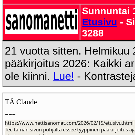
Sunnuntai 1
Etusivu
- S
3288
21 vuotta sitten. Helmikuu
pääkirjoitus 2026: Kaikki ar
ole kiinni.
Lue!
- Kontrastej
TÄ Claude
---
https://www.nettisanomat.com/2026/02/15/etusivu.html
Tee tämän sivun pohjalta essee tyyppinen pääkirjoitus aja