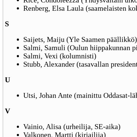
Renberg, Elsa Laula (saamelaisten kok
S
Saijets, Maiju (Yle Saamen päällikkö)
Salmi, Samuli (Oulun hiippakunnan pi
Salmi, Vexi (kolumnisti)
Stubb, Alexander (tasavallan president
U
Utsi, Johan Ante (mainittu Oddasat-lä
V
Vainio, Alisa (urheilija, SE-aika)
Valkonen, Martti (kirjailija)