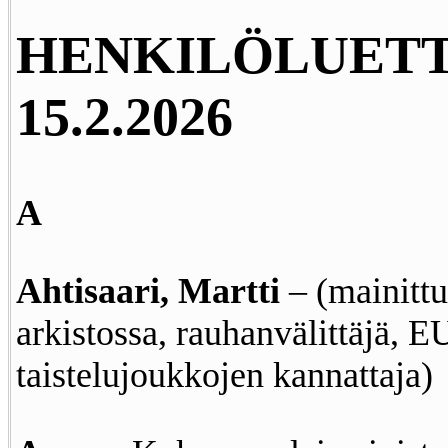
HENKILÖLUETTE
15.2.2026
A
Ahtisaari, Martti
– (mainitt
arkistossa, rauhanvälittäjä, E
taistelujoukkojen kannattaja)