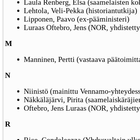
Laula Renberg, Elsa (saamelaisten ko
Lehtola, Veli-Pekka (historiantutkija)
Lipponen, Paavo (ex-pääministeri)
Luraas Oftebro, Jens (NOR, yhdistetty
M
Manninen, Pertti (vastaava päätoimitta
N
Niinistö (mainittu Vennamo-yhteydes
Näkkäläjärvi, Pirita (saamelaiskäräji
Oftebro, Jens Luraas (NOR, yhdistetty
R
Rice, Condoleezza (Yhdysvaltain ulko