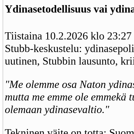
Ydinasetodellisuus vai ydina
Tiistaina 10.2.2026 klo 23:27
Stubb-keskustelu: ydinasepol
uutinen, Stubbin lausunto, kri
"Me olemme osa Naton ydinas
mutta me emme ole emmekä tu
olemaan ydinasevaltio."
Tekninen väite on totta: Suom