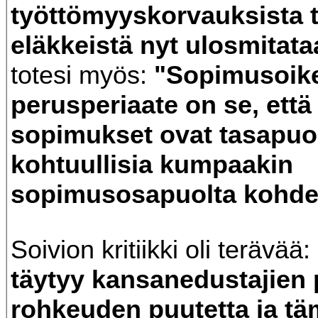
työttömyyskorvauksista t
eläkkeistä nyt ulosmitata
totesi myös:
"Sopimusoik
perusperiaate on se, että
sopimukset ovat tasapuol
kohtuullisia kumpaakin
sopimusosapuolta kohde
Soivion kritiikki oli terävää:
täytyy kansanedustajien p
rohkeuden puutetta ja t