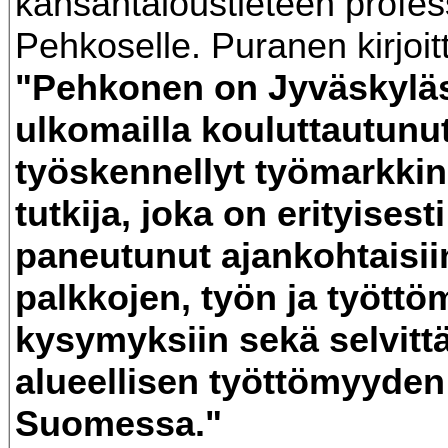
kansantaloustieteen profes
Pehkoselle. Puranen kirjoitt
"Pehkonen on Jyväskyläs
ulkomailla kouluttautunut
työskennellyt työmarkki
tutkija, joka on erityisesti
paneutunut ajankohtaisii
palkkojen, työn ja tyött
kysymyksiin sekä selvitt
alueellisen työttömyyden 
Suomessa."