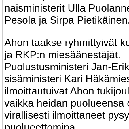
naisministerit Ulla Puolan
Pesola ja Sirpa Pietikäinen
Ahon taakse ryhmittyivät
ja RKP:n miesäänestäjät.
Puolustusministeri Jan-Eri
sisäministeri Kari Häkämie
ilmoittautuivat Ahon tukijou
vaikka heidän puolueensa o
virallisesti ilmoittaneet py
puolueettomina.