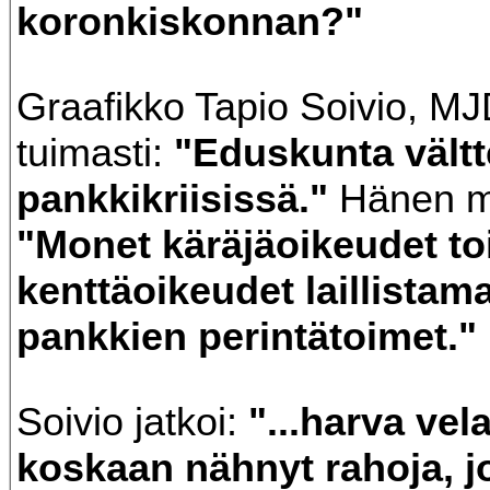
koronkiskonnan?"
Graafikko Tapio Soivio, MJD,
tuimasti:
"Eduskunta vältte
pankkikriisissä."
Hänen m
"Monet käräjäoikeudet to
kenttäoikeudet laillistama
pankkien perintätoimet."
Soivio jatkoi:
"...harva vel
koskaan nähnyt rahoja, jo