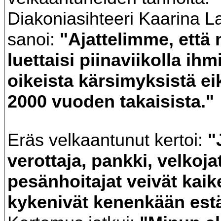
Diakoniasihteeri Kaarina L
sanoi:
"Ajattelimme, että 
luettaisi piinaviikolla ihm
oikeista kärsimyksistä ei
2000 vuoden takaisista."
Eräs velkaantunut kertoi:
"
verottaja, pankki, velkojat
pesänhoitajat veivät kai
kykenivät kenenkään est