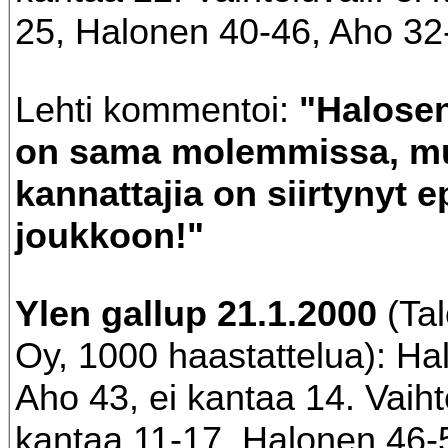
25, Halonen 40-46, Aho 32
Lehti kommentoi:
"Halose
on sama molemmissa, m
kannattajia on siirtynyt
joukkoon!"
Ylen gallup 21.1.2000
(Tal
Oy, 1000 haastattelua): Ha
Aho 43, ei kantaa 14. Vaihte
kantaa 11-17, Halonen 46-