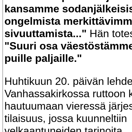
kansamme sodanjälkeisi
ongelmista merkittävimm
sivuuttamista..."
Hän tote
"Suuri osa väestöstämme
puille paljaille."
Huhtikuun 20. päivän lehd
Vanhassakirkossa ruttoon 
hautuumaan vieressä järjest
tilaisuus, jossa kuunneltiin
velkaantuneiden tarinoita.