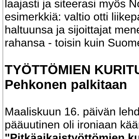
laajasti ja siteerasi myös N
esimerkkiä: valtio otti liikep
haltuunsa ja sijoittajat mene
rahansa - toisin kuin Suom
TYÖTTÖMIEN KURIT
Pehkonen palkitaan
Maaliskuun 16. päivän leh
pääuutinen oli ironiaan käär
"Pitkäaikaistyöttömien ku