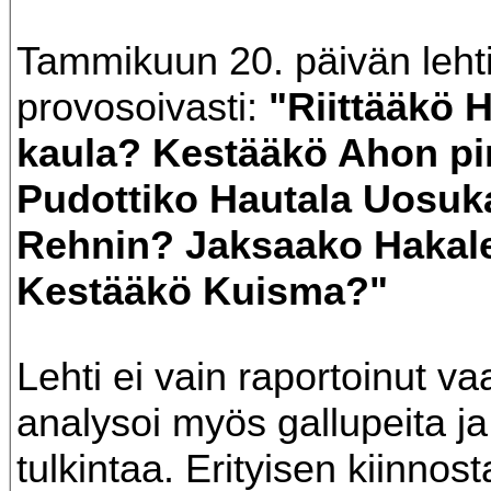
Tammikuun 20. päivän lehti
provosoivasti:
"Riittääkö 
kaula? Kestääkö Ahon p
Pudottiko Hautala Uosuka
Rehnin? Jaksaako Hakal
Kestääkö Kuisma?"
Lehti ei vain raportoinut va
analysoi myös gallupeita ja
tulkintaa. Erityisen kiinnost