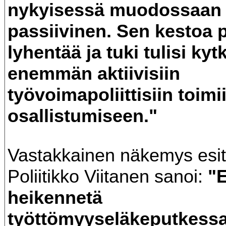
nykyisessä muodossaan l
passiivinen. Sen kestoa p
lyhentää ja tuki tulisi kyt
enemmän aktiivisiin
työvoimapoliittisiin toimi
osallistumiseen."
Vastakkainen näkemys esite
Poliitikko Viitanen sanoi:
"E
heikennetä
työttömyyseläkeputkessa