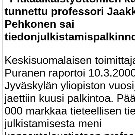
tunnettu professori Jaak
Pehkonen sai
tiedonjulkistamispalkinn
Keskisuomalaisen toimittaj
Puranen raportoi 10.3.2000
Jyväskylän yliopiston vuos
jaettiin kuusi palkintoa. Pä
000 markkaa tieteellisen ti
julkistamisesta meni