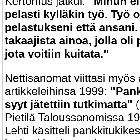
Kertomus jatkui:
"Minun e
pelasti kylläkin työ. Työ o
pelastukseni että ansani.
takaajista ainoa, jolla oli
jota voitiin kuitata."
Nettisanomat viittasi myös
artikkeleihinsa 1999:
"Pank
syyt jätettiin tutkimatta"
(
Pietilä Taloussanomissa 19
Lehti käsitteli pankkitukike