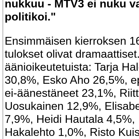
nukkuu - MTV3 ei nuku v
politikoi."
Ensimmäisen kierroksen 1
tulokset olivat dramaattiset
äänioikeutetuista: Tarja Ha
30,8%, Esko Aho 26,5%, e
ei-äänestäneet 23,1%, Riit
Uosukainen 12,9%, Elisab
7,9%, Heidi Hautala 4,5%, 
Hakalehto 1,0%, Risto Kui