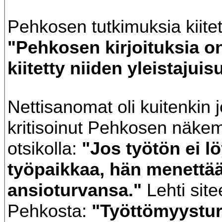
Pehkosen tutkimuksia kiitett
"Pehkosen kirjoituksia on
kiitetty niiden yleistajui
Nettisanomat oli kuitenkin
kritisoinut Pehkosen näke
otsikolla:
"Jos työtön ei l
työpaikkaa, hän menettä
ansioturvansa."
Lehti site
Pehkosta:
"Työttömyystu