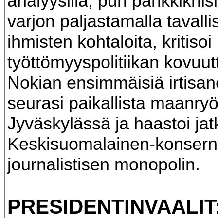
analyysillä, puri pankkikriis
varjon paljastamalla tavalli
ihmisten kohtaloita, kritisoi
työttömyyspolitiikan kovuutt
Nokian ensimmäisiä irtisan
seurasi paikallista maanry
Jyväskylässä ja haastoi jat
Keskisuomalainen-konsern
journalistisen monopolin.
PRESIDENTINVAALIT