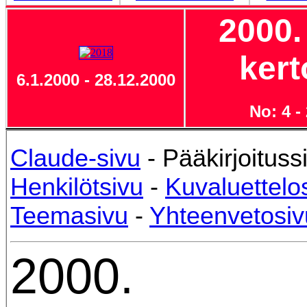
2000.
ker
6.1.2000 - 28.12.2000
No: 4 -
Claude-sivu
- Pääkirjoituss
Henkilötsivu
-
Kuvaluettelo
Teemasivu
-
Yhteenvetosiv
2000.