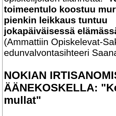
toimeentulo koostuu mur
pienkin leikkaus tuntuu
jokapäiväisessä elämäss
(Ammattiin Opiskelevat-Sak
edunvalvontasihteeri Saan
NOKIAN IRTISANOMI
ÄÄNEKOSKELLA: "Ke
mullat"