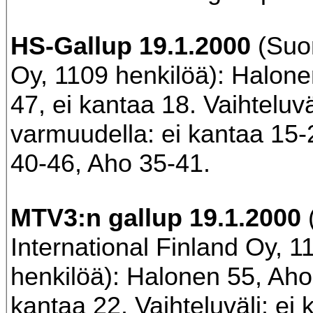
HS-Gallup 19.1.2000
(Suo
Oy, 1109 henkilöä): Halone
47, ei kantaa 18. Vaihteluv
varmuudella: ei kantaa 15
40-46, Aho 35-41.
MTV3:n gallup 19.1.2000
International Finland Oy, 1
henkilöä): Halonen 55, Aho
kantaa 22. Vaihteluväli: ei 