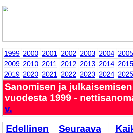
1999
2000
2001
2002
2003
2004
200
2009
2010
2011
2012
2013
2014
201
2019
2020
2021
2022
2023
2024
202
Sanomisen ja julkaisemisen
vuodesta 1999 - nettisanom
v.
Edellinen
Seuraava
Kai