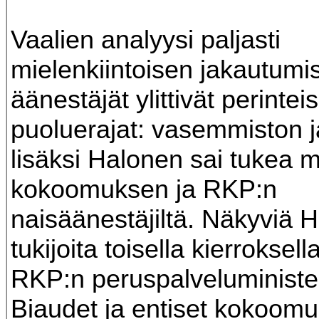
Vaalien analyysi paljasti
mielenkiintoisen jakautumi
äänestäjät ylittivät perintei
puoluerajat: vasemmiston j
lisäksi Halonen sai tukea 
kokoomuksen ja RKP:n
naisäänestäjiltä. Näkyviä 
tukijoita toisella kierroksella
RKP:n peruspalveluministe
Biaudet ja entiset kokoomu