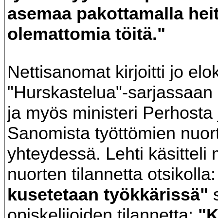
asemaa pakottamalla hei
olemattomia töitä."
Nettisanomat kirjoitti jo e
"Hurskastelua"-sarjassaan
ja myös ministeri Perhosta 
Sanomista työttömien nuor
yhteydessä. Lehti käsitteli
nuorten tilannetta otsikolla
kusetetaan työkkärissä"
opiskelijoiden tilannetta:
"