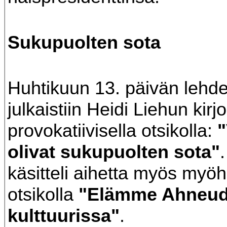
Sukupuolten sota
Huhtikuun 13. päivän lehd
julkaistiin Heidi Liehun kirjo
provokatiivisella otsikolla:
"
olivat sukupuolten sota"
.
käsitteli aihetta myös my
otsikolla
"Elämme Ahneu
kulttuurissa"
.