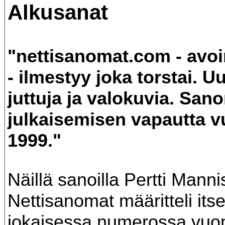
Alkusanat
"nettisanomat.com - avoin
- ilmestyy joka torstai. Uu
juttuja ja valokuvia. San
julkaisemisen vapautta 
1999."
Näillä sanoilla Pertti Mann
Nettisanomat määritteli its
jokaisessa numerossa vuo