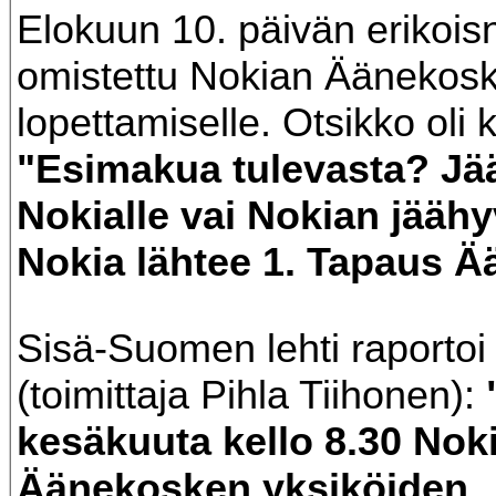
Elokuun 10. päivän erikois
omistettu Nokian Äänekosk
lopettamiselle. Otsikko oli 
"Esimakua tulevasta? Jä
Nokialle vai Nokian jäähy
Nokia lähtee 1. Tapaus Ä
Sisä-Suomen lehti raportoi
(toimittaja Pihla Tiihonen):
kesäkuuta kello 8.30 Nok
Äänekosken yksiköiden