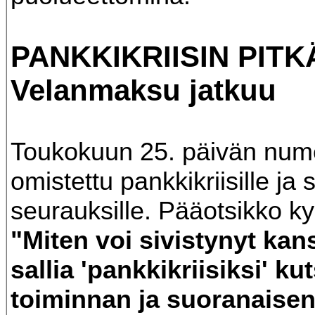
PANKKIKRIISIN PITK
Velanmaksu jatkuu
Toukokuun 25. päivän nume
omistettu pankkikriisille ja 
seurauksille. Pääotsikko k
"Miten voi sivistynyt ka
sallia 'pankkikriisiksi' ku
toiminnan ja suoranaise