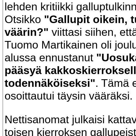
lehden kritiikki galluptulkin
Otsikko
"Gallupit oikein, 
väärin?"
viittasi siihen, et
Tuomo Martikainen oli jou
alussa ennustanut
"Uosuk
pääsyä kakkoskierroksell
todennäköiseksi"
. Tämä 
osoittautui täysin vääräksi.
Nettisanomat julkaisi kattav
toisen kierroksen gallupeis