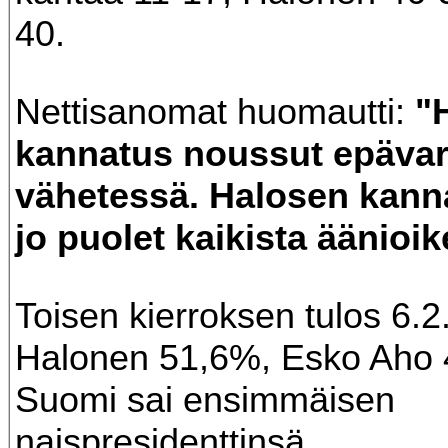
40.
Nettisanomat huomautti:
"
kannatus noussut epäv
vähetessä. Halosen kanna
jo puolet kaikista äänioik
Toisen kierroksen tulos 6.2
Halonen 51,6%, Esko Aho 
Suomi sai ensimmäisen
naispresidenttinsä.