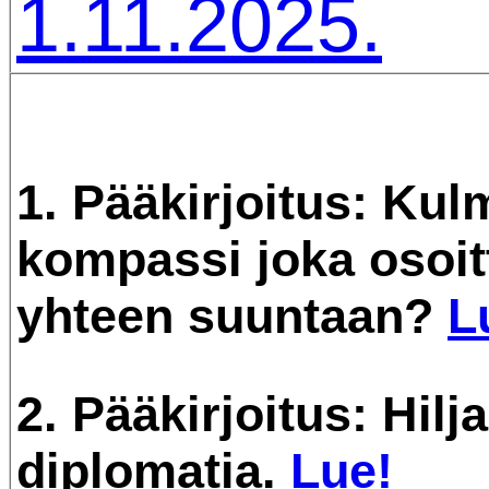
1.11.2025.
1. Pääkirjoitus: Kul
kompassi joka osoit
yhteen suuntaan?
L
2. Pääkirjoitus: Hil
diplomatia.
Lue!