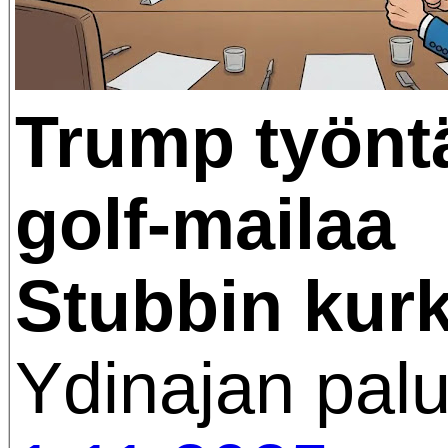
Trump työnt
golf-mailaa
Stubbin kur
Ydinajan pal