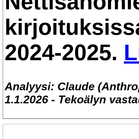
Nettisanomi
kirjoituksiss
2024-2025.
L
Analyysi: Claude (Anthro
1.1.2026
-
Tekoälyn vast