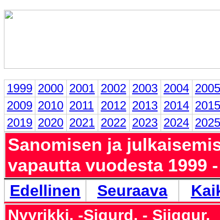
1999
2000
2001
2002
2003
2004
200
2009
2010
2011
2012
2013
2014
201
2019
2020
2021
2022
2023
2024
202
Sanomisen ja julkaisemi
vapautta vuodesta 1999 
Edellinen
Seuraava
Kai
Nyyrikki. -Sigurd. - Siiggur.