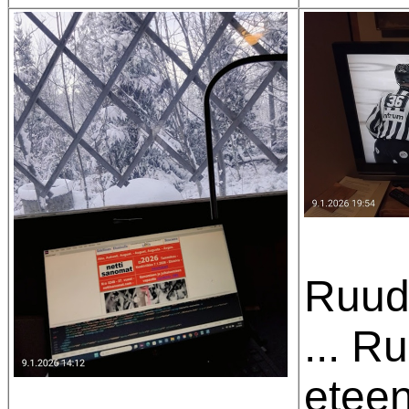
Ruud
... R
etee