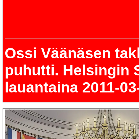
Ossi Väänäsen tak
puhutti. Helsingin
lauantaina 2011-03