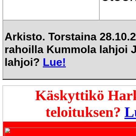
Arkisto.
Torstaina 28.10.
rahoilla Kummola lahjoi J
lahjoi?
Lue!
Käskyttikö Har
teloituksen?
L