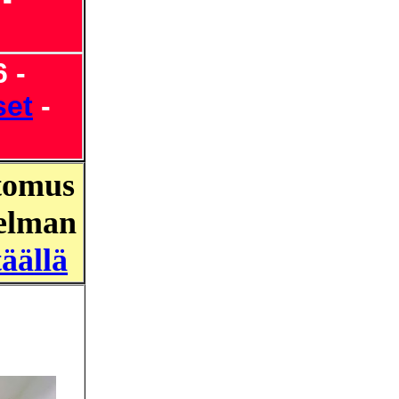
 -
set
-
rtomus
jelman
täällä