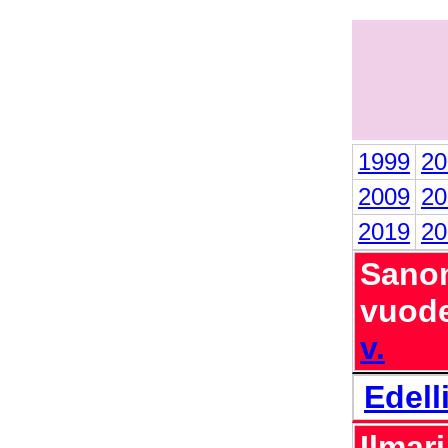
1999
20
2009
20
2019
20
Sanom
vuode
v.
Edell
Ilmar