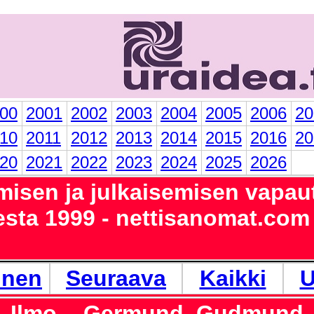
00
2001
2002
2003
2004
2005
2006
20
10
2011
2012
2013
2014
2015
2016
20
20
2021
2022
2023
2024
2025
2026
isen ja julkaisemisen vapau
sta 1999 - nettisanomat.com
inen
Seuraava
Kaikki
U
i, Ilmo. - Germund, Gudmund. 