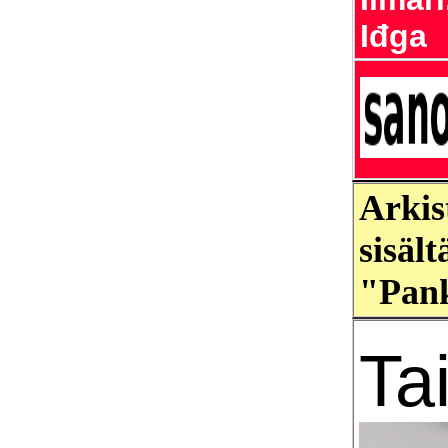
Iđga
Arkis
sisäl
"Pank
Ta