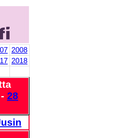
07
2008
17
2018
tta
 -
28
usin
-