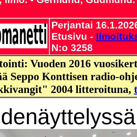
Perjantai 16.1.2026
Etusivu -
Ilmoituk
N:o 3258
tointi: Vuoden 2016 vuosike
tää Seppo Konttisen radio-oh
kivangit" 2004 litteroituna,
idenäyttelyssä