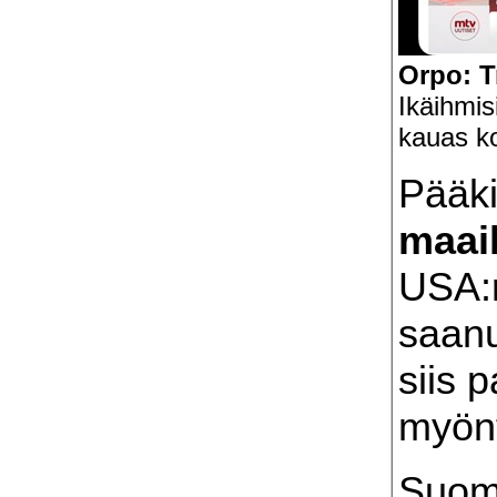
Orpo: T
Ikäihmis
kauas k
Pääki
maai
USA:n
saan
siis p
myönt
Suom