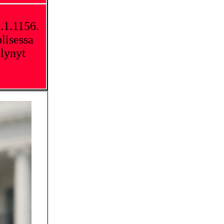
0.1.1156.
lisessa
ilynyt