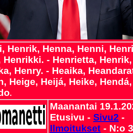
i, Henrik, Henna, Henni, Henri
 Henrikki. - Henrietta, Henrik,
ka, Henry. - Heaika, Heandara
, Heige, Heijá, Heike, Hendá,
do
.
Maanantai 19.1.20
Etusivu -
Sivu2
-
Ilmoitukset
- N:o 