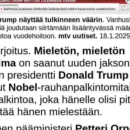
rump näyttää tulkinneen väärin
. Vanhus
iä joudutaan siirtämään lisääntyvässä mää
otoa vuodehoitoon.
mtv uutiset.
18.1.2025
rjoitus.
Mieletön, mieletön
lma
on saanut uuden jakson
 presidentti
Donald Trump
ut
Nobel
-rauhanpalkintomital
alkintoa, joka hänelle olisi pi
ää hänen mielestään.
en pääministeri
Petteri Or