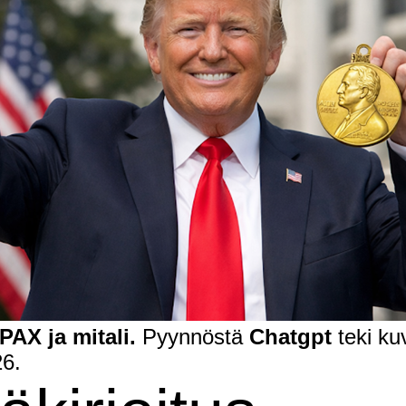
PAX ja mitali.
Pyynnöstä
Chatgpt
teki ku
26.