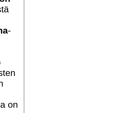
stä
ma
-
ö
sten
n
ka on