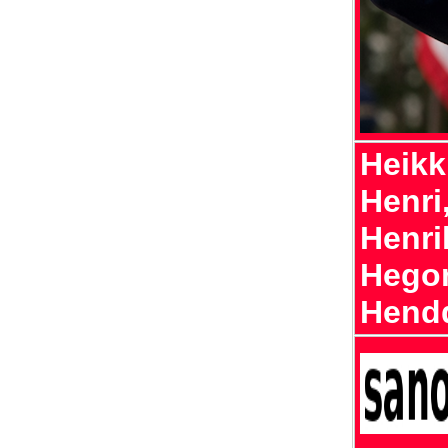
Heikk
Henri,
Henri
Hegon
Hend