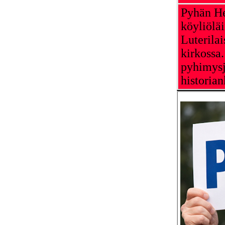
Pyhän He
köyliöläi
Luterilai
kirkossa
pyhimysj
historian