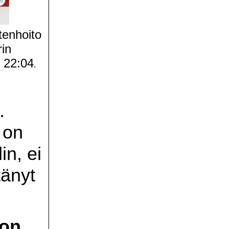
tenhoito
rin
 22:04
.
.
on
in, ei
tänyt
pon