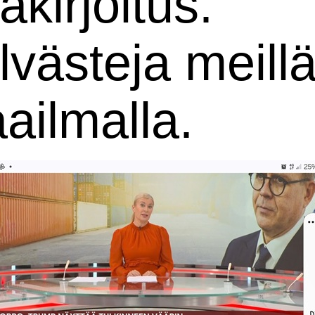
äkirjoitus.
lvästeja meillä
ailmalla.