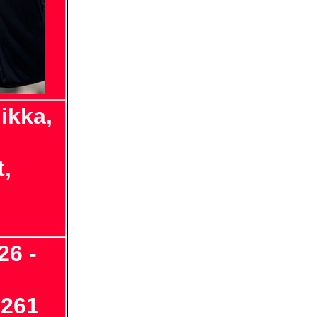
ikka,
t,
26 -
3261