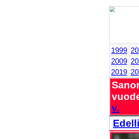
1999
20
2009
20
2019
20
Sanom
vuode
v.
Edell