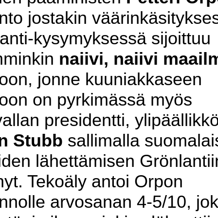
nto jostakin väärinkäsitykse
anti-kysymyksessä sijoittuu
mminkin
naiivi, naiivi maail
oon, jonne kuuniakkaseen
toon on pyrkimässä myös
allan presidentti, ylipäällikk
n Stubb
sallimalla suomalai
aiden lähettämisen Grönlantii
 nyt. Tekoäly antoi Orpon
nnolle arvosanan 4-5/10, jo