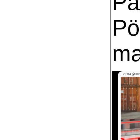
Pä
Pö
ma