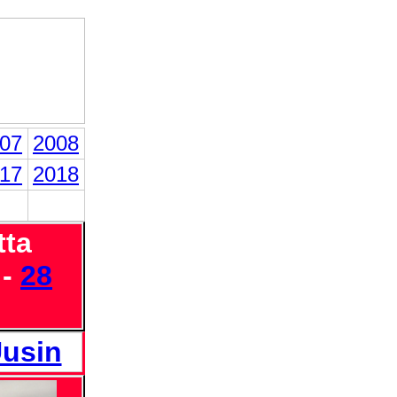
07
2008
17
2018
tta
 -
28
usin