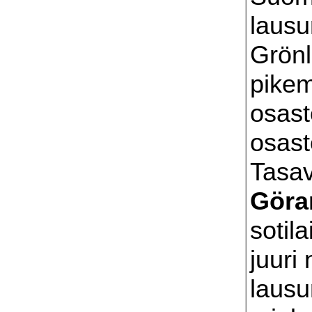
lausu
Grönl
pike
osast
osas
Tasav
Göra
sotil
juuri
lausu