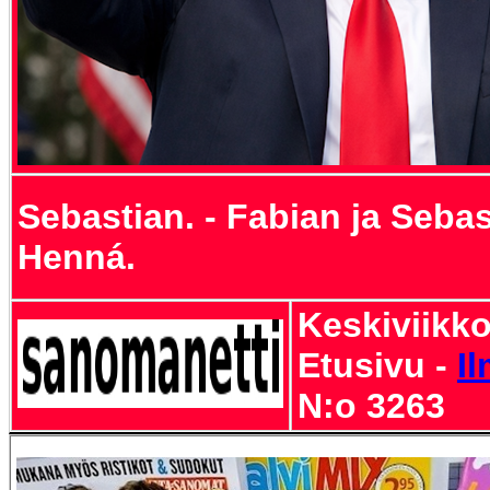
Sebastian. - Fabian ja Sebas
Henná.
Keskiviikko
Etusivu -
I
N:o 3263