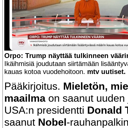
Orpo: Trump näyttää tulkinneen vääri
Ikäihmisiä joudutaan siirtämään lisäänty
kauas kotoa vuodehoitoon.
mtv uutiset.
Pääkirjoitus.
Mieletön, mie
maailma
on saanut uuden 
USA:n presidentti
Donald 
saanut
Nobel
-rauhanpalkin