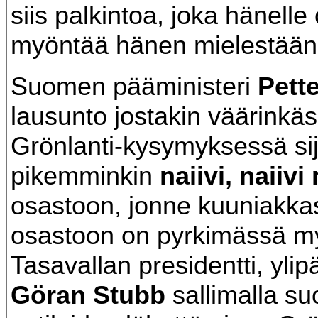
siis palkintoa, joka hänelle o
myöntää hänen mielestään
Suomen pääministeri
Pett
lausunto jostakin väärinkäs
Grönlanti-kysymyksessä sij
pikemminkin
naiivi, naiiv
osastoon, jonne kuuniakk
osastoon on pyrkimässä m
Tasavallan presidentti, ylip
Göran Stubb
sallimalla su