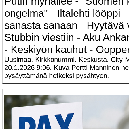
Putin myhäilee - "Suomen 
ongelma" - Iltalehti lööppi 
sanasta sanaan - Hyytävä 
Stubbin viestiin - Aku Anka
- Keskiyön kauhut - Ooppe
Uusimaa. Kirkkonummi. Keskusta. City-Ma
20.1.2026 9:06. Kuva Pertti Manninen he
pysäyttämänä hetkeksi pysähtyen.