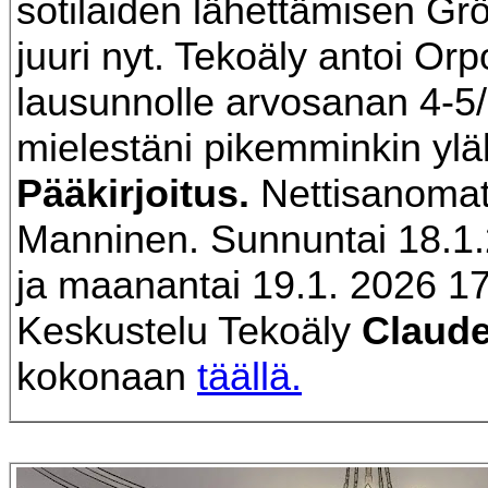
sotilaiden lähettämisen Grö
juuri nyt. Tekoäly antoi Or
lausunnolle arvosanan 4-5/
mielestäni pikemminkin yläk
Pääkirjoitus.
Nettisanomat.
Manninen. Sunnuntai 18.1
ja maanantai 19.1. 2026 17
Keskustelu Tekoäly
Claud
kokonaan
täällä.