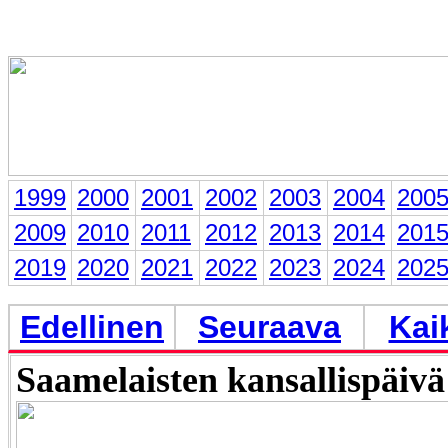
1999
2000
2001
2002
2003
2004
200
2009
2010
2011
2012
2013
2014
201
2019
2020
2021
2022
2023
2024
202
Edellinen
Seuraava
Kai
Saamelaisten kansallispäivä