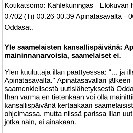
Kotikatsomo: Kahlekuningas - Elokuvan h
07/02 (Ti) 00.26-00.39 Apinatasavalta - 
Oddasat.
Yle saamelaisten kansallispäivänä: Ap
maininnanarvoisia, saamelaiset ei.
Ylen kuuluttaja illan päättyesssä: "... ja i
Apinatasavalta." Apinatasavallan jälkeen 
saamenkielisestä uutislähetyksestä Odda
Ihan varma en tietenkään voi olla mainitti
kansallispäivänä kertaakaan saamelaisis
ohjelmassa, mutta niissä parissa illan uu
jotka näin, ei ainakaan.