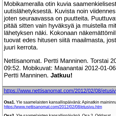
Mobikameralla otin kuvia saamenkielises
uutislähetyksestä. Kuvista noin viidennes
joten seuraavassa on puutteita. Puuttuvat 
pitää sitten vain hyväksyä ja muistella mitä
lähetyksen näki. Kokonaan näkemättömill
tuovat edes hitusen siitä maailmasta, jost
juuri kerrota.
Nettisanomat. Pertti Manninen. Torstai 2
09:52. Mobikuvat: Maanantai 2012-01-06 
Pertti Manninen.
Jatkuu!
https://www.nettisanomat.com/2012/02/08/etusi
Osa1.
Yle saamelaisten kansallispäivänä: Apinatkin maininna
https://www.nettisanomat.com/2012/02/08/etusivu.htm
Osa2
. Yle saamelaisten kansallispäivänä. Osa 2. Oddasat.