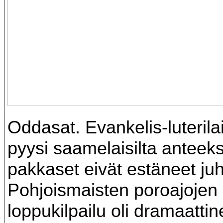
Oddasat. Evankelis-luterila
pyysi saamelaisilta anteeks
pakkaset eivät estäneet juhl
Pohjoismaisten poroajojen 
loppukilpailu oli dramaattin