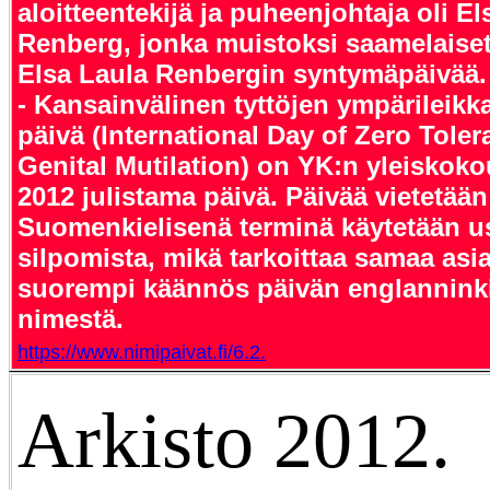
aloitteentekijä ja puheenjohtaja oli El
Renberg, jonka muistoksi saamelaiset
Elsa Laula Renbergin syntymäpäivää.
- Kansainvälinen tyttöjen ympärileik
päivä (International Day of Zero Tole
Genital Mutilation) on YK:n yleisko
2012 julistama päivä. Päivää vietetään
Suomenkielisenä terminä käytetään u
silpomista, mikä tarkoittaa samaa as
suorempi käännös päivän englanninki
nimestä.
https://www.nimipaivat.fi/6.2.
Arkisto 2012.