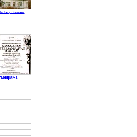
laukkujohtaminen
raanipäivä