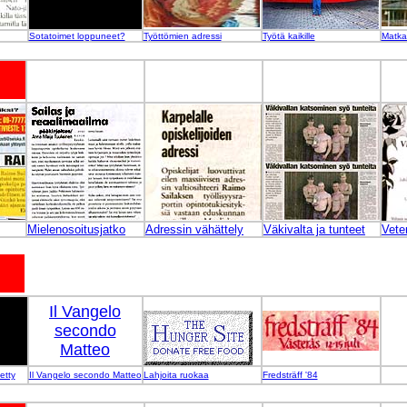
Sotatoimet loppuneet?
Työttömien adressi
Työtä kaikille
Matka
Mielenosoitusjatko
Adressin vähättely
Väkivalta ja tunteet
Vete
Il Vangelo
secondo
Matteo
etty
Il Vangelo secondo Matteo
Lahjoita ruokaa
Fredsträff '84