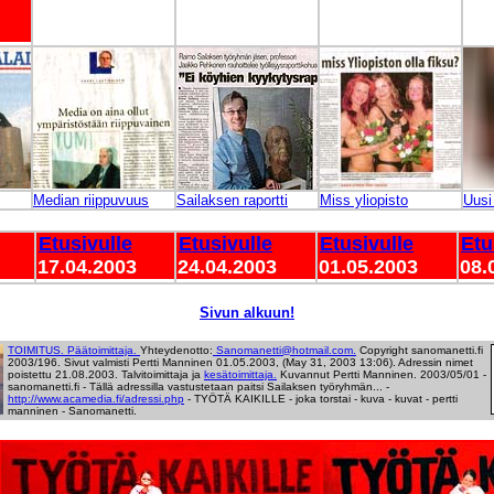
Median riippuvuus
Sailaksen raportti
Miss yliopisto
Uusi
Etusivulle
Etusivulle
Etusivulle
Etu
17.04.2003
24.04.2003
01.05.2003
08.
Sivun alkuun!
TOIMITUS. Päätoimittaja.
Yhteydenotto:
Sanomanetti@hotmail.com.
Copyright sanomanetti.fi
2003/196. Sivut valmisti Pertti Manninen 01.05.2003, (May 31, 2003 13:06). Adressin nimet
poistettu 21.08.2003. Talvitoimittaja ja
kesätoimittaja.
Kuvannut Pertti Manninen.
2003/05/01 -
sanomanetti.fi - Tällä adressilla vastustetaan paitsi Sailaksen työryhmän...
-
http://www.acamedia.fi/adressi.php
-
TYÖTÄ KAIKILLE - joka torstai - kuva - kuvat - pertti
manninen - Sanomanetti.