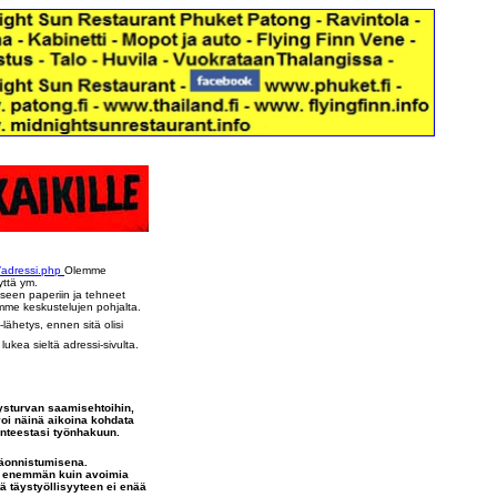
i/adressi.php
Olemme
yttä ym.
seen paperiin ja tehneet
emme keskustelujen pohjalta.
-lähetys, ennen sitä olisi
ukea sieltä adressi-sivulta.
ysturvan saamisehtoihin,
voi näinä aikoina kohdata
enteestasi työnhakuun.
päonnistumisena.
ti enemmän kuin avoimia
ä täystyöllisyyteen ei enää