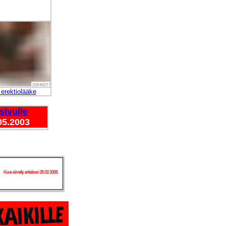
 erektiolääke
sivulle
05.2003