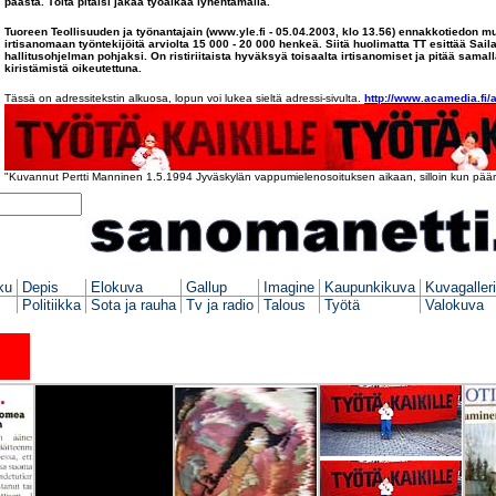
päästä. Töitä pitäisi jakaa työaikaa lyhentämällä.
Tuoreen Teollisuuden ja työnantajain (www.yle.fi - 05.04.2003, klo 13.56) ennakkotiedon m
irtisanomaan työntekijöitä arviolta 15 000 - 20 000 henkeä. Siitä huolimatta TT esittää Sail
hallitusohjelman pohjaksi. On ristiriitaista hyväksyä toisaalta irtisanomiset ja pitää sama
kiristämistä oikeutettuna.
Tässä on adressitekstin alkuosa, lopun voi lukea sieltä adressi-sivulta.
http://www.acamedia.fi/
1
"Kuvannut Pertti Manninen 1.5.1994 Jyväskylän vappumielenosoituksen aikaan, silloin kun päämi
1
ku
Depis
Elokuva
Gallup
Imagine
Kaupunkikuva
Kuvagaller
Politiikka
Sota ja rauha
Tv ja radio
Talous
Työtä
Valokuva