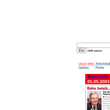
1999 al
k
ae
n
Uusin lehti
Arkistoha
Opetus
Perhe
Etusivulle
01.05.2003