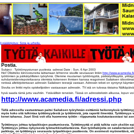
pääkirjoitus: Sota ja urheilu.
1
Postia.
Subject : Työttömyysturvan puolesta -adressi Date : Sun, 6 Apr 2003
Hei! Olisitteko kiinnostuneita laittamaan lehtenne sivuille seuraavan linkin:
http://www.acamedia.f
työttömien ja pätkätyöllisten työryhmä. Olemme muutaman työttömyyttä, pätkätyöllisyyttä, yrittäjy
suhdanteidenriepoteltavana olemista kokeneen ihmisen kanssa reagoineet Sailaksen idioottimai
netissä allekirjoitettavan adressin Sailaksen teesejä vastaan. Adressin teksti on syntynyt käymi
Sivulta on linkki myös opiskelijoiden vastaavaan adressiin.
TV:stä on tulossa tiistaina Nälkäpäivä
hyvä saada tämä juttu vauhtiin.
Ystävällisin terveisin.
Tässä on adressitekstin alkuosa, lopun voi l
http://www.acamedia.fi/adressi.php
Tällä adressilla vastustetaan paitsi Sailaksen työryhmän esittämiä heikennyksiä työttömy
myös koko sitä tulkintaa työttömyydestä ja työttömistä, jota raportti ilmentää. Työttömyys 
kenet tahansa. Juuri Sinä voit olla huomenna työtön - riippumatta koulutustasostasi tai as
Työttömyys johtuu työpaikkojen puuttumisesta. Työttömyyttä ei pidä tulkita vain yksilön e
Työttömyys johtuu nykyisestä työmarkkinatilanteesta. Kun työnhakijoita on satakertaises
paikkoja, on työttömyys seurausta työpaikkojen puutteesta. On avoimesti myönnettävä, ett