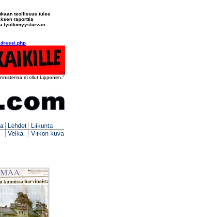
ukaan teollisuus tulee
aksen raporttia
lla työttömyysturvan
adressi.php
nisterinä ei ollut Lipponen."
ia
Lehdet
Liikunta
Velka
Viikon kuva