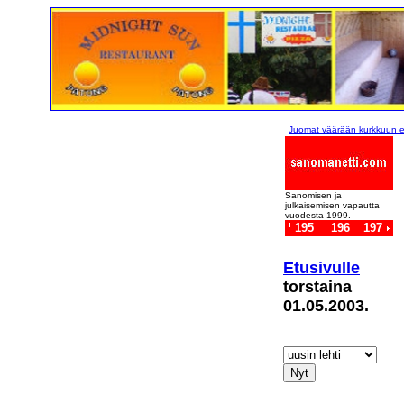
Juomat väärään kurkkuun eli 
Sanomisen ja
julkaisemisen vapautta
vuodesta 1999.
195
196
197
Etusivulle
torstaina
01.05.2003.