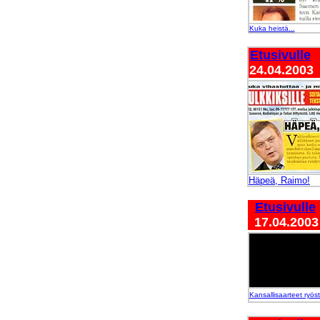
Kuka heistä...
Etusivulle
24.04.2003
Häpeä, Raimo!
Etusivulle
17.04.2003
Kansallisaarteet ryöst