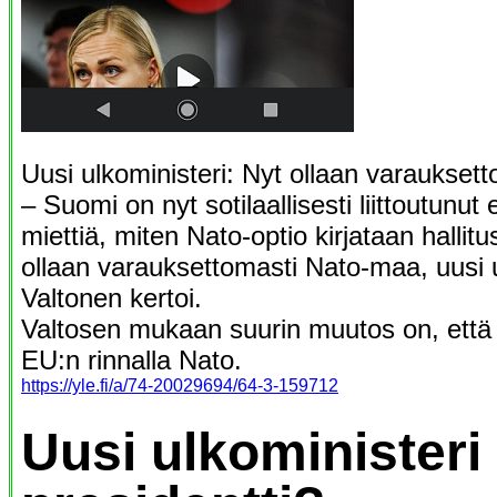
Uusi ulkoministeri: Nyt ollaan varaukse
– Suomi on nyt sotilaallisesti liittoutunut 
miettiä, miten Nato-optio kirjataan hallit
ollaan varauksettomasti Nato-maa, uusi u
Valtonen kertoi.
Valtosen mukaan suurin muutos on, että
EU:n rinnalla Nato.
https://yle.fi/a/74-20029694/64-3-159712
Uusi ulkoministeri 