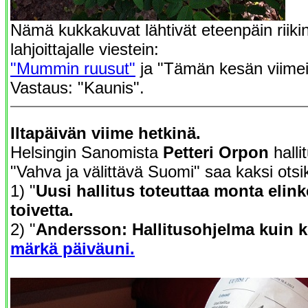
Nämä kukkakuvat lähtivät eteenpäin riik
lahjoittajalle viestein:
"Mummin ruusut"
ja "Tämän kesän viimei
Vastaus: "Kaunis".
Iltapäivän viime hetkinä.
Helsingin Sanomista
Petteri Orpon
halli
"Vahva ja välittävä Suomi" saa kaksi otsik
1) "
Uusi hallitus toteuttaa monta eli
toivetta.
2) "
Andersson: Hallitusohjelma kuin
märkä päiväuni.