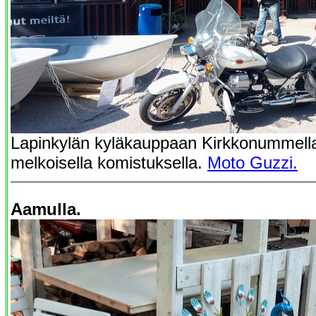
Lapinkylän kyläkauppaan Kirkkonummella 
melkoisella komistuksella.
Moto Guzzi.
Aamulla.