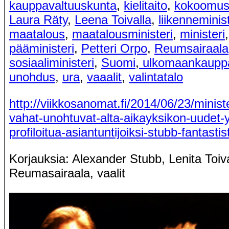
kauppavaltuuskunta
,
kielitaito
,
kokoomu
Laura Räty
,
Leena Toivalla
,
liikenneminist
maatalous
,
maatalousministeri
,
ministeri
,
pääministeri
,
Petteri Orpo
,
Reumsairaala
sosiaaliministeri
,
Suomi
,
ulkomaankauppa
unohdus
,
ura
,
vaaalit
,
valintatalo
http://viikkosanomat.fi/2014/06/23/ministe
vahat-unohtuvat-alta-aikayksikon-uudet-yr
profiloitua-asiantuntijoiksi-stubb-fantastis
Korjauksia: Alexander Stubb, Lenita Toiv
Reumasairaala, vaalit