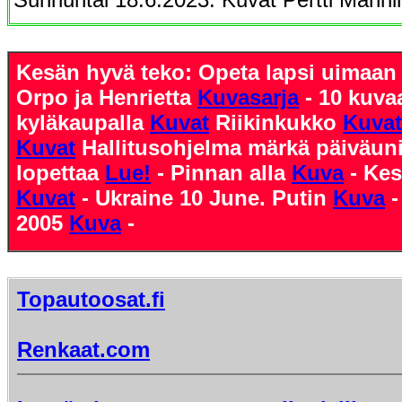
Kesän hyvä teko: Opeta lapsi uimaa
Orpo ja Henrietta
Kuvasarja
- 10 kuva
kyläkaupalla
Kuvat
Riikinkukko
Kuvat
Kuvat
Hallitusohjelma märkä päiväun
lopettaa
Lue!
- Pinnan alla
Kuva
- Kes
Kuvat
- Ukraine 10 June. Putin
Kuva
-
2005
Kuva
-
Topautoosat.fi
Renkaat.com