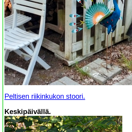
Peltisen riikinkukon stoori.
Keskipäivällä.