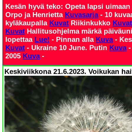
Kesän hyvä teko: Opeta lapsi uimaa
Orpo ja Henrietta
Kuvasarja
- 10 kuva
kyläkaupalla
Kuvat
Riikinkukko
Kuvat
Kuvat
Hallitusohjelma märkä päiväun
lopettaa
Lue!
- Pinnan alla
Kuva
- Kes
Kuvat
- Ukraine 10 June. Putin
Kuva
-
2005
Kuva
-
Keskiviikkona 21.6.2023.
Voikukan hai