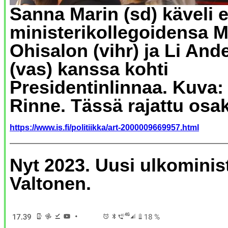
Sanna Marin (sd) käveli e
ministerikollegoidensa M
Ohisalon (vihr) ja Li And
(vas) kanssa kohti
Presidentinlinnaa. Kuva:
Rinne. Tässä rajattu osa
https://www.is.fi/politiikka/art-2000009669957.html
Nyt 2023. Uusi ulkominist
Valtonen.