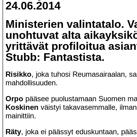
24.06.2014
Ministerien valintatalo. 
unohtuvat alta aikayksik
yrittävät profiloitua asian
Stubb: Fantastista.
Risikko
, joka tuhosi Reumasairaalan, s
mahdollisuuden.
Orpo
pääsee puolustamaan Suomen maa
Koskinen
väistyi takavasemmalle, ilman
mainittiin.
Räty
, joka ei päässyt eduskuntaan, pääse