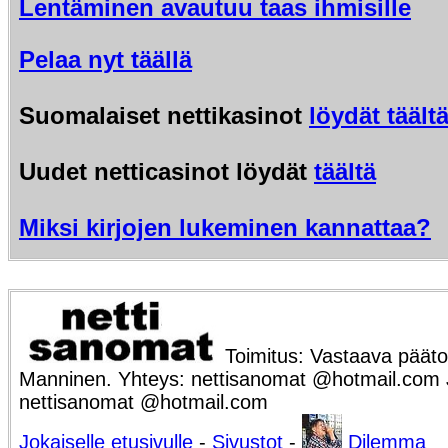
Lentäminen avautuu taas ihmisille
Pelaa nyt täällä
Suomalaiset nettikasinot
löydät täält
Uudet netticasinot löydät
täältä
Miksi kirjojen lukeminen kannattaa?
Toimitus: Vastaava päätoi
Manninen. Yhteys: nettisanomat @hotmail.com Ju
nettisanomat @hotmail.com
Jokaiselle etusivulle
-
Sivustot
-
Dilemma