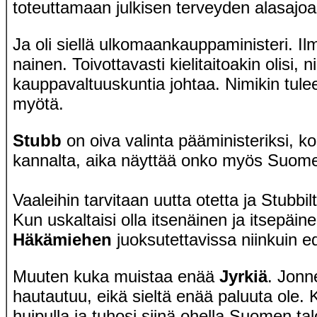
toteuttamaan julkisen terveyden alasajoa
Ja oli siellä ulkomaankauppaministeri. I
nainen. Toivottavasti kielitaitoakin olisi, 
kauppavaltuuskuntia johtaa. Nimikin tulee
myötä.
Stubb
on oiva valinta pääministeriksi, 
kannalta, aika näyttää onko myös Suom
Vaaleihin tarvitaan uutta otetta ja Stubbil
Kun uskaltaisi olla itsenäinen ja itsepäine
Häkämiehen
juoksutettavissa niinkuin ed
Muuten kuka muistaa enää
Jyrkiä
. Jonn
hautautuu, eikä sieltä enää paluuta ole. 
huipulla ja tuhosi siinä ohella Suomen ta