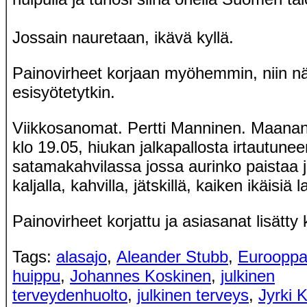
Jossain nauretaan, ikävä kyllä.
Painovirheet korjaan myöhemmin, niin näp
esisyötetytkin.
Viikkosanomat. Pertti Manninen. Maanan
klo 19.05, hiukan jalkapallosta irtautun
satamakahvilassa jossa aurinko paistaa 
kaljalla, kahvilla, jätskillä, kaiken ikäisiä 
Painovirheet korjattu ja asiasanat lisätty 
Tags:
alasajo
,
Aleander Stubb
,
Euroopp
huippu
,
Johannes Koskinen
,
julkinen
terveydenhuolto
,
julkinen terveys
,
Jyrki 