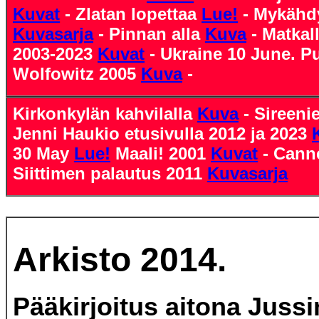
Kuvat
- Zlatan lopettaa
Lue!
- Mykähdy
Kuvasarja
- Pinnan alla
Kuva
- Matkal
2003-2023
Kuvat
- Ukraine 10 June. P
Wolfowitz 2005
Kuva
-
Kirkonkylän kahvilalla
Kuva
- Sireeni
Jenni Haukio etusivulla 2012 ja 2023
30 May
Lue!
Maali! 2001
Kuvat
- Cann
Siittimen palautus 2011
Kuvasarja
Arkisto 2014.
Pääkirjoitus aitona Juss