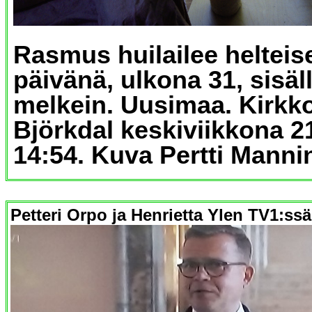
Rasmus huilailee helteis
päivänä, ulkona 31, sisäl
melkein. Uusimaa. Kirk
Björkdal keskiviikkona 2
14:54. Kuva Pertti Manni
Petteri Orpo ja Henrietta Ylen TV1:ssä