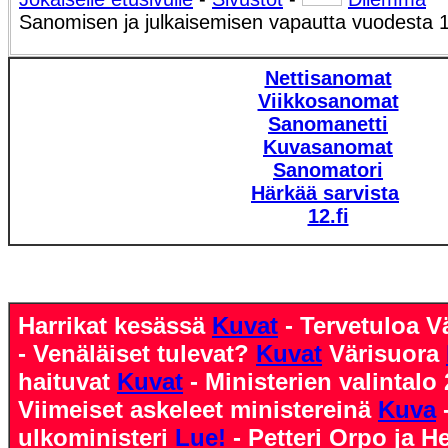
Sanomisen ja julkaisemisen vapautta vuodesta 
Nettisanomat
Viikkosanomat
Sanomanetti
Kuvasanomat
Sanomatori
Härkää sarvista
12.fi
Harrikat kesässä
Kuvat
- Tervetuloa
- Venäläiset tulevat?
Kuvat
Värisuora
haituvat
Kuvat
- Ministerien valintalo
Viimeiset askeleet ministereinä
Kuva
ulkoministeri
Lue!
- Petteri Orpo ja He