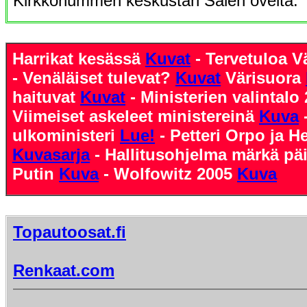
Kirkkonummen keskustan Salen ovelta.
Harrikat kesässä
Kuvat
- Tervetuloa
- Venäläiset tulevat?
Kuvat
Värisuora
haituvat
Kuvat
- Ministerien valintalo
Viimeiset askeleet ministereinä
Kuva
ulkoministeri
Lue!
- Petteri Orpo ja He
Kuvasarja
- Hallitusohjelma märkä pä
Putin
Kuva
- Wolfowitz 2005
Kuva
Topautoosat.fi
Renkaat.com