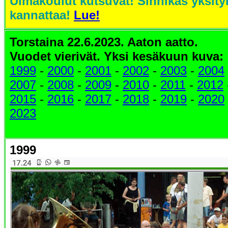
Uimakoulut kutsuvat! Sinnikäs yksity
kannattaa!
Lue!
Torstaina 22.6.2023. Aaton aatto.
Vuodet vierivät. Yksi k
esäkuun kuva:
1999
-
2000
-
2001
-
2002
-
2003
-
2004
2007
-
2008
-
2009
-
2010
-
2011
-
2012
2015
-
2016
-
2017
-
2018
-
2019
-
2020
2023
1999