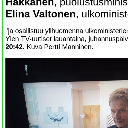
Häkkänen
, puolustusminis
Elina Valtonen
, ulkominist
"ja osallistuu ylihuomenna ulkoministeri
Ylen TV-uutiset lauantaina, juhannuspä
20:42.
Kuva Pertti Manninen.