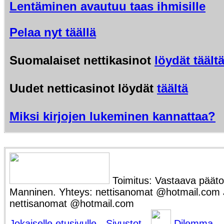
Lentäminen avautuu taas ihmisille
Pelaa nyt täällä
Suomalaiset nettikasinot
löydät täält
Uudet netticasinot löydät
täältä
Miksi kirjojen lukeminen kannattaa?
Toimitus: Vastaava päätoi
Manninen. Yhteys: nettisanomat @hotmail.com Ju
nettisanomat @hotmail.com
Jokaiselle etusivulle
-
Sivustot
-
Dilemma