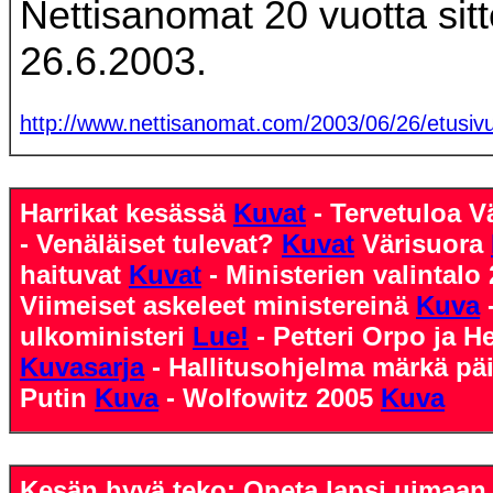
Nettisanomat 20 vuotta sit
26.6.2003.
http://www.nettisanomat.com/2003/06/26/etusiv
Harrikat kesässä
Kuvat
- Tervetuloa
- Venäläiset tulevat?
Kuvat
Värisuora
haituvat
Kuvat
- Ministerien valintalo
Viimeiset askeleet ministereinä
Kuva
ulkoministeri
Lue!
- Petteri Orpo ja He
Kuvasarja
- Hallitusohjelma märkä pä
Putin
Kuva
- Wolfowitz 2005
Kuva
Kesän hyvä teko: Opeta lapsi uimaa