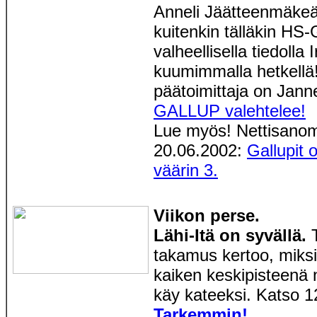
Anneli Jäätteenmäkeä
kuitenkin tälläkin HS-
valheellisella tiedolla 
kuumimmalla hetkellä
päätoimittaja on Jann
GALLUP valehtelee!
Lue myös! Nettisano
20.06.2002:
Gallupit o
väärin 3.
Viikon perse.
Lähi-Itä on syvällä.
takamus kertoo, miksi
kaiken keskipisteenä n
käy kateeksi. Katso 1
Tarkemmin!