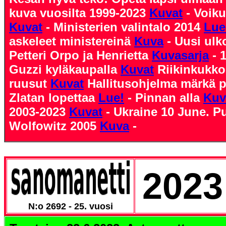
kuva vuosilta 1999-2023
Kuvat
- Voiku
Kuvat
- Ministerien valintalo 2014
Lue
askeleet ministereinä
Kuva
- Uusi ulk
Petteri Orpo ja Henrietta
Kuvasarja
- 
Guzzi kyläkaupalla
Kuvat
Riikinkukk
ruusut
Kuvat
Hallitusohjelma märkä 
Zlatan lopettaa
Lue!
- Pinnan alla
Kuv
2003-2023
Kuvat
- Ukraine 10 June. P
Wolfowitz 2005
Kuva
-
2023
N:o 2692 - 25. vuosi