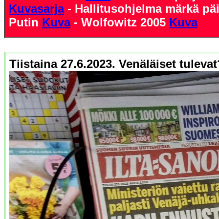
Kuvasarja
- Hallitusohjelma märkä pä
Putin
Kuva
- Wolfowitz 2005
Kuva
Tiistaina 27.6.2023. Venäläiset tulevat