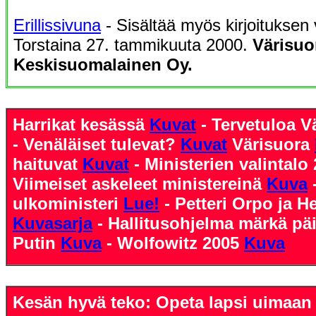
Erillissivuna
- Sisältää myös kirjoituksen
Torstaina 27. tammikuuta 2000.
Värisuo
Keskisuomalainen Oy.
Harrikat kesässä
Kuvat
- Tervetuloa
- Venäläiset tulevat?
Kuvat
Värisuora
haituvat
Kuvat
- Ministerien valintalo
Viimeiset askeleet ministereinä
Kuva
ulkoministeri
Lue!
- Petteri Orpo ja He
Kuvasarja
- Hallitusohjelma märkä pä
Putin
Kuva
- Wolfowitz 2005
Kuva
Kesän hyvä teko: Opeta lapsi uimaa