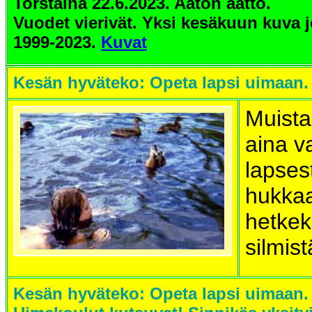
Torstaina 22.6.2023. Aaton aatto.
Vuodet vierivät. Yksi k
esäkuun kuva j
1999-2023.
Kuvat
Kesän hyväteko: Opeta lapsi uimaan.
Muista
aina v
lapses
hukka
hetkek
silmist
Kesän hyväteko: Opeta lapsi uimaan.