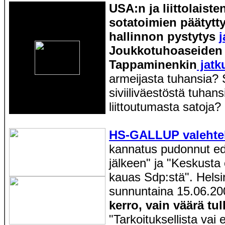
USA:n ja liittolaiste
sotatoimien päätytty
hallinnon pystytys
j
Joukkotuhoaseiden 
Tappaminenkin
jatk
armeijasta tuhansia?
siviiliväestöstä tuhan
liittoutumasta satoja?
HS-GALLUP valehte
kannatus pudonnut ed
jälkeen" ja "Keskusta
kauas Sdp:stä". Hels
sunnuntaina 15.06.20
kerro, vain väärä tul
"Tarkoituksellista vai 