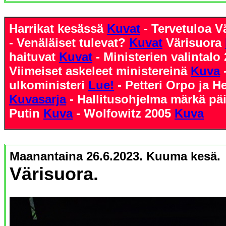
Harrikat kesässä
Kuvat
- Tervetuloa
- Venäläiset tulevat?
Kuvat
Värisuora
haituvat
Kuvat
- Ministerien valintalo
Viimeiset askeleet ministereinä
Kuva
ulkoministeri
Lue!
- Petteri Orpo ja He
Kuvasarja
- Hallitusohjelma märkä pä
Putin
Kuva
- Wolfowitz 2005
Kuva
Maanantaina 26.6.2023. Kuuma kesä.
Värisuora.