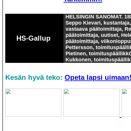
HELSINGIN SANOMAT. 18
Seppo Kievari, kustantaja
vastaava päätoimittaja, Re
päätoimittaja, uutiset, He
HS-Gallup
päätoimittaja, viikonloppu
Pettersson, toimituspääll
Pietinen, toimituspäällikk
Kukkonen, toimituspäällik
Kesän hyvä teko:
Opeta lapsi uimaan