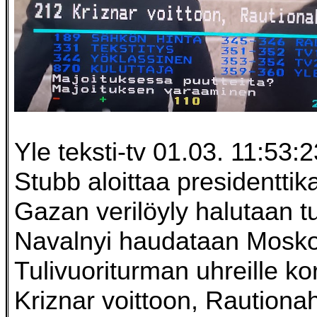
Yle teksti-tv 01.03. 11:53:2
Stubb aloittaa presidentti
Gazan verilöyly halutaan tu
Navalnyi haudataan Mosk
Tulivuoriturman uhreille k
Kriznar voittoon, Rautiona