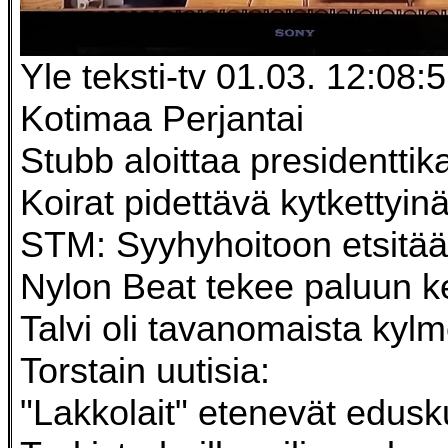
Yle teksti-tv 01.03. 12:08:
Kotimaa Perjantai
Stubb aloittaa presidentti
Koirat pidettävä kytkettyin
STM: Syyhyhoitoon etsitää
Nylon Beat tekee paluun k
Talvi oli tavanomaista kyl
Torstain uutisia:
"Lakkolait" etenevät edus