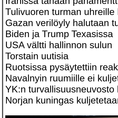
Iranissa tänään parlamentti
Tulivuoren turman uhreille
Gazan verilöyly halutaan tu
Biden ja Trump Texasissa
USA vältti hallinnon sulun
Torstain uutisia
Ruotsissa pysäytettiin reak
Navalnyin ruumiille ei kulje
YK:n turvallisuusneuvosto 
Norjan kuningas kuljetetaan