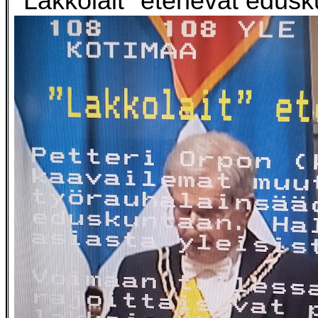
"Lakkolait" etenevät edus