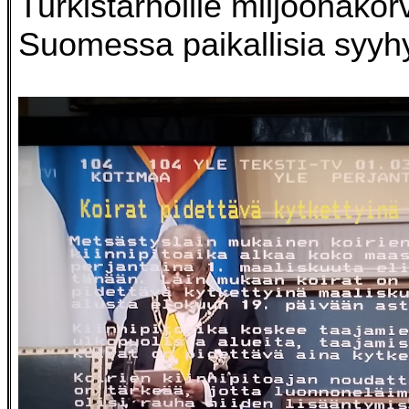
Turkistarhoille miljoonako
Suomessa paikallisia syyh