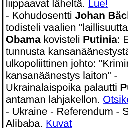
liippaavat läheltä.
Lue!
- Kohudosentti
Johan Bä
todisteli vaalien "laillisuutta
Obama
kovisteli
Putinia
: 
tunnusta kansanäänestyst
ulkopoliittinen johto: "Krimi
kansanäänestys laiton" -
Ukrainalaispoika palautti
P
antaman lahjakellon.
Otsik
- Ukraine - Referendum - S
Alibaba.
Kuvat