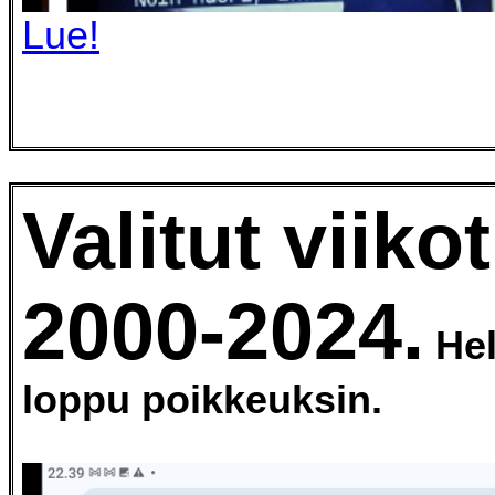
Lue!
Valitut viikot
2000-2024.
He
loppu poikkeuksin.