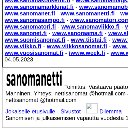
www.sanomakonserni.fi
-
www.sanomamags
www.sanomamarkkinat.fi
-
www.sanomamobi
www.sanomanet.fi
-
www.sanomanetti.fi
-
ww
www.sanomasampo.fi
-
www.sanomatori.co
www.sanomatori.fi
-
www.sanomaviikko.fi
-
www.sanonet.fi
-
www.sanoraama.fi
-
www.shi
www.suomisanomat.fi
-
www.tiistai.fi
-
www.v
www.viikko.fi
-
www.viikkosanomat.fi
-
www.v
www.vuosisanomat.fi
-
/www.week.fi
-
www.w
04.05.2023
Toimitus: Vastaava päätoi
Manninen. Yhteys: nettisanomat @hotmail.com Ju
nettisanomat @hotmail.com
Jokaiselle etusivulle
-
Sivustot
-
Dilemma
Sanomisen ja julkaisemisen vapautta vuodesta 