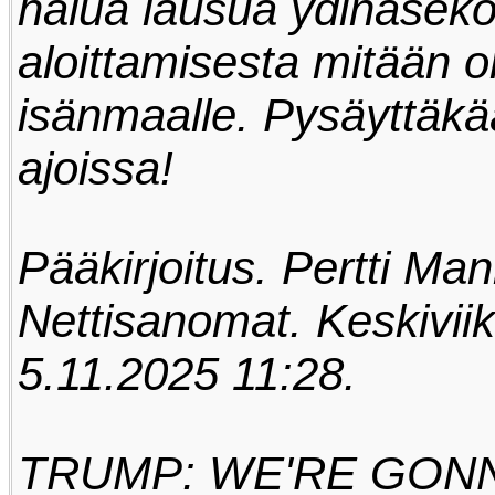
halua lausua ydinasek
aloittamisesta mitään o
isänmaalle. Pysäyttäk
ajoissa!
Pääkirjoitus. Pertti Ma
Nettisanomat. Keskivii
5.11.2025 11:28.
TRUMP: WE'RE GON