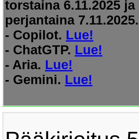
torstaina 6.11.2025 ja
perjantaina 7.11.2025.
- Copilot.
Lue!
- ChatGTP.
Lue!
- Aria.
Lue!
- Gemini.
Lue!