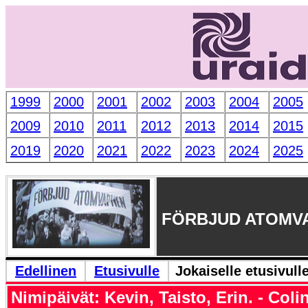
1999
2000
2001
2002
2003
2004
2005
2009
2010
2011
2012
2013
2014
2015
2019
2020
2021
2022
2023
2024
2025
FÖRBJUD ATOMV
Edellinen
Etusivulle
Jokaiselle etusivull
Nimipäivät: Kevin, Taisto, Erin. - Coli