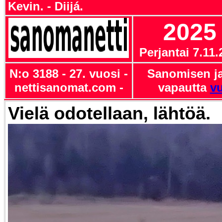
Kevin. - Diijá.
202
Perjantai 7.11
N:o 3188 - 27. vuosi -
Sanomisen ja
nettisanomat.com -
vapautta
vu
Vielä odotellaan, lähtöä.