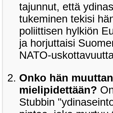
tajunnut, että ydin
tukeminen tekisi hä
poliittisen hylkiön 
ja horjuttaisi Suome
NATO-uskottavuutt
Onko hän muuttan
mielipidettään?
On
Stubbin "ydinaseint