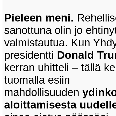
Pieleen meni.
Rehellis
sanottuna olin jo ehtiny
valmistautua. Kun Yhdy
presidentti
Donald Tr
kerran uhitteli – tällä k
tuomalla esiin
mahdollisuuden
ydink
aloittamisesta uudell