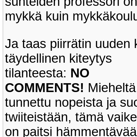
suhteiden professori on 
mykkä kuin mykkäkoul
Ja taas piirrätin uuden
täydellinen kiteytys
tilanteesta:
NO
COMMENTS!
Mieheltä
tunnettu nopeista ja suo
twiiteistään, tämä vai
on paitsi hämmentävää