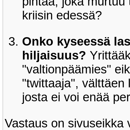
pintaa, joka murtuu 
kriisin edessä?
Onko kyseessä las
hiljaisuus?
Yrittääk
"valtionpäämies" ei
"twittaaja", välttäen
josta ei voi enää p
Vastaus on sivuseikka 