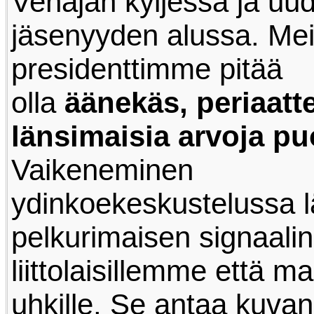
Venäjän kyljessä ja u
jäsenyyden alussa. Me
presidenttimme pitää
olla
äänekäs, periaatte
länsimaisia arvoja pu
Vaikeneminen
ydinkoekeskustelussa l
pelkurimaisen signaali
liittolaisillemme että mah
uhkille. Se antaa kuvan