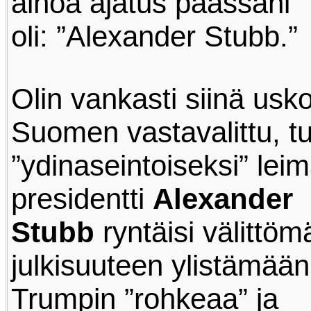
ainoa ajatus päässäni
oli: ”Alexander Stubb.”
Olin vankasti siinä usk
Suomen vastavalittu, tu
”ydinaseintoiseksi” le
presidentti
Alexander
Stubb
ryntäisi välittöm
julkisuuteen ylistämään
Trumpin ”rohkeaa” ja