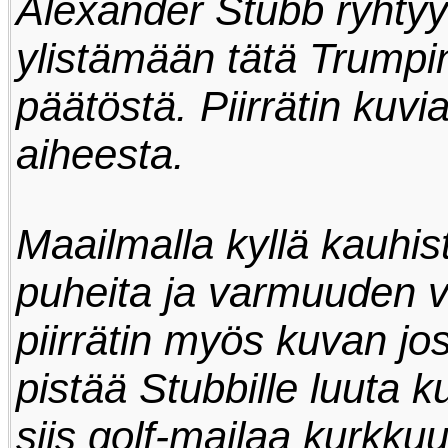
Alexander Stubb ryhtyy
ylistämään tätä Trumpi
päätöstä. Piirrätin kuvi
aiheesta.
Maailmalla kyllä kauhist
puheita ja varmuuden v
piirrätin myös kuvan j
pistää Stubbille luuta 
siis golf-mailaa kurkku