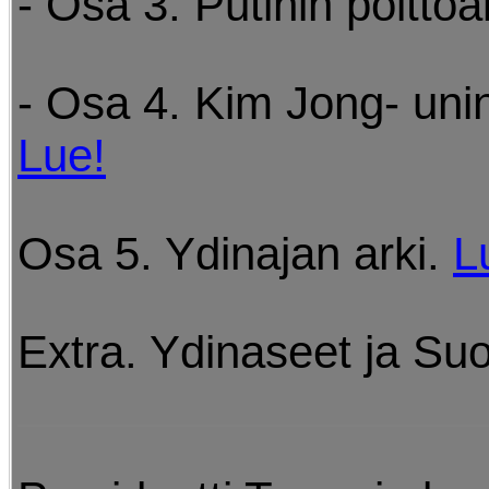
- Osa 3. Putinin poltto
- Osa 4. Kim Jong- uni
Lue!
Osa 5. Ydinajan arki.
L
Extra. Ydinaseet ja Su