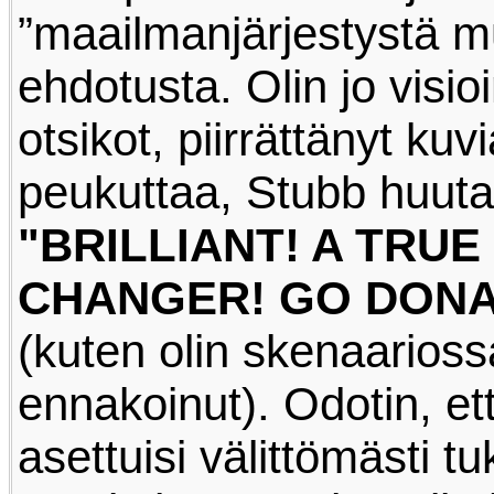
”maailmanjärjestystä m
ehdotusta. Olin jo visio
otsikot, piirrättänyt kuv
peukuttaa, Stubb huut
"BRILLIANT! A TRUE
CHANGER! GO DONA
(kuten olin skenaarioss
ennakoinut). Odotin, et
asettuisi välittömästi 