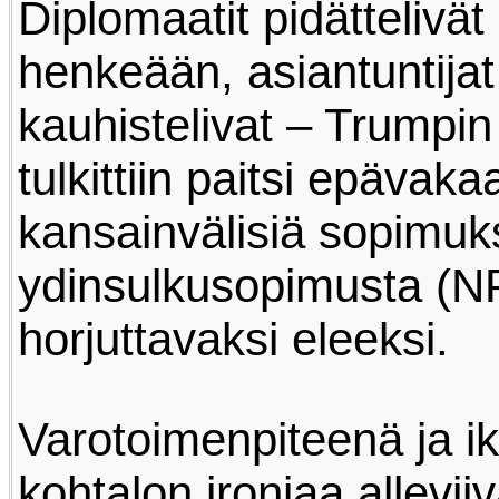
Diplomaatit pidättelivät
henkeään, asiantuntijat
kauhistelivat – Trumpi
tulkittiin paitsi epävak
kansainvälisiä sopimuks
ydinsulkusopimusta (N
horjuttavaksi eleeksi.
Varotoimenpiteenä ja i
kohtalon ironiaa allevii