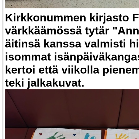
Kirkkonummen kirjasto F
värkkäämössä tytär "An
äitinsä kanssa valmisti h
isommat isänpäiväkangask
kertoi että viikolla piene
teki jalkakuvat.