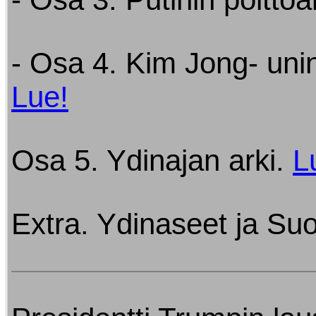
- Osa 4. Kim Jong- uni
Lue!
Osa 5. Ydinajan arki.
L
Extra. Ydinaseet ja Su