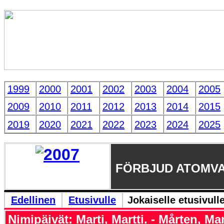
1999
2000
2001
2002
2003
2004
2005
2009
2010
2011
2012
2013
2014
2015
2019
2020
2021
2022
2023
2024
2025
FÖRBJUD ATOMV
Edellinen
Etusivulle
Jokaiselle etusivull
Nimipäivät: Marti, Martti. - Mårten, Mar