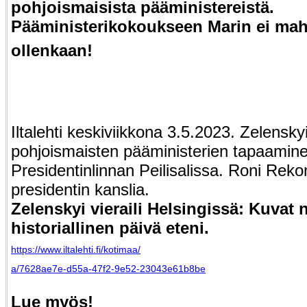
pohjoismaisista pääministereistä.
Pääministerikokoukseen Marin ei ma
ollenkaan!
Iltalehti keskiviikkona 3.5.2023. Zelenskyi
pohjoismaisten pääministerien tapaaminen 
Presidentinlinnan Peilisalissa. Roni Rek
presidentin kanslia.
Zelenskyi vieraili Helsingissä: Kuvat 
historiallinen päivä eteni.
https://www.iltalehti.fi/kotimaa/
a/7628ae7e-d55a-47f2-9e52-23043e61b8be
Lue myös!