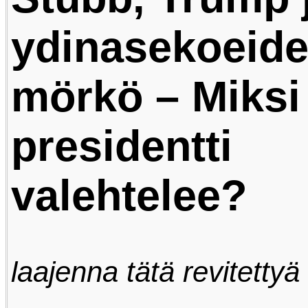
ydinasekoeid
mörkö – Miksi
presidentti
valehtelee?
laajenna tätä revitettyä