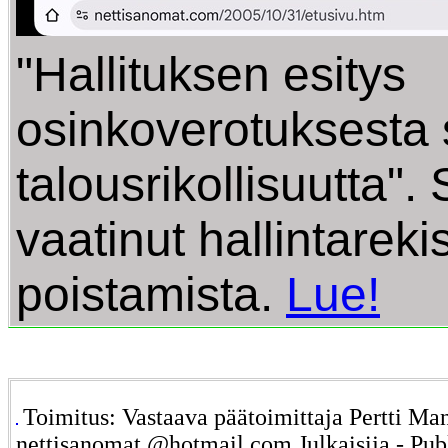
"Hallituksen esitys
osinkoverotuksesta 
talousrikollisuutta".
vaatinut hallintareki
poistamista.
Lue!
Toimitus: Vastaava päätoimittaja Pertti Ma
nettisanomat @hotmail.com Julkaisija - Pub