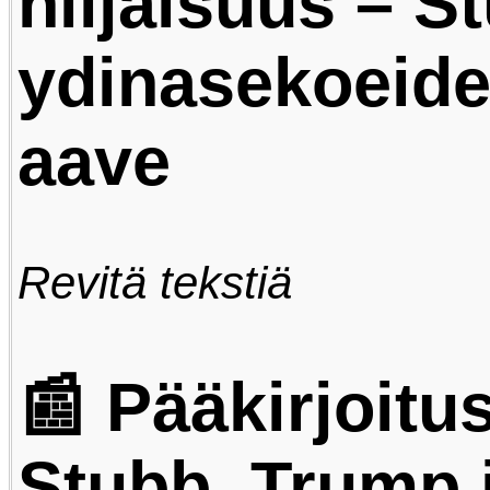
hiljaisuus – S
ydinasekoeid
aave
Revitä tekstiä
📰 Pääkirjoitus
Stubb, Trump 