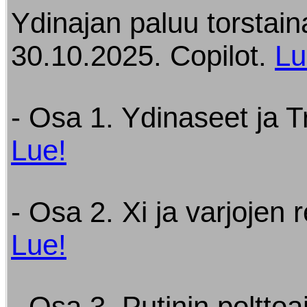
Ydinajan paluu torstain
30.10.2025. Copilot.
Lu
- Osa 1. Ydinaseet ja 
Lue!
- Osa 2. Xi ja varjojen r
Lue!
- Osa 3. Putinin poltto