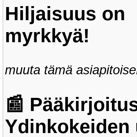
Hiljaisuus on
myrkkyä!
muuta tämä asiapitois
📰 Pääkirjoitus
Ydinkokeiden