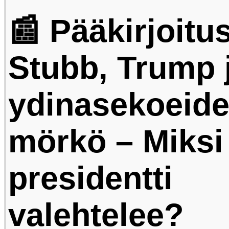
📰 Pääkirjoitus
Stubb, Trump 
ydinasekoeid
mörkö – Miksi
presidentti
valehtelee?