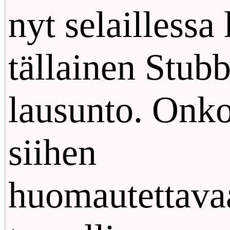
nyt selaillessa 
tällainen Stub
lausunto. Onk
siihen
huomautettava