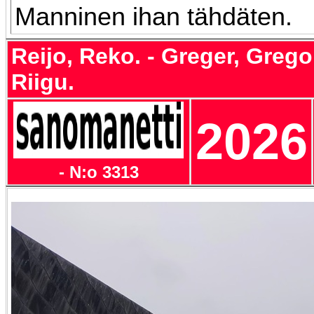
Manninen ihan tähdäten.
Reijo, Reko. - Greger, Gregor
Riigu.
2026
- N:o 3313