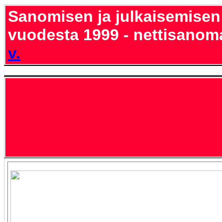
Sanomisen ja julkaisemisen
vuodesta 1999 - nettisanom
v.