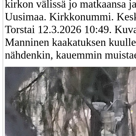
kirkon välissä jo matkaansa ja
Uusimaa. Kirkkonummi. Kesku
Torstai 12.3.2026 10:49. Kuva
Manninen kaakatuksen kuulle
nähdenkin, kauemmin muista