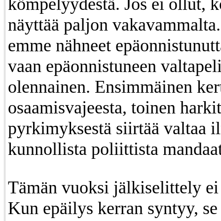
kömpelyydestä. Jos ei ollut, 
näyttää paljon vakavammalta. 
emme nähneet epäonnistunutt
vaan epäonnistuneen valtapel
olennainen. Ensimmäinen ker
osaamisvajeesta, toinen harki
pyrkimyksestä siirtää valtaa 
kunnollista poliittista mandaat
Tämän vuoksi jälkiselittely ei
Kun epäilys kerran syntyy, se