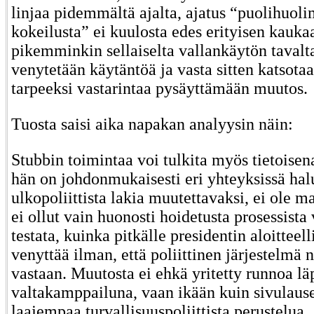
linjaa pidemmältä ajalta, ajatus “puolihuol
kokeilusta” ei kuulosta edes erityisen kauka
pikemminkin sellaiselta vallankäytön tavalta
venytetään käytäntöä ja vasta sitten katsota
tarpeeksi vastarintaa pysäyttämään muutos.
Tuosta saisi aika napakan analyysin näin:
Stubbin toimintaa voi tulkita myös tietoisen
hän on johdonmukaisesti eri yhteyksissä hal
ulkopoliittista lakia muutettavaksi, ei ole m
ei ollut vain huonosti hoidetusta prosessista
testata, kuinka pitkälle presidentin aloitteel
venyttää ilman, että poliittinen järjestelmä
vastaan. Muutosta ei ehkä yritetty runnoa l
valtakamppailuna, vaan ikään kuin sivulaus
laajempaa turvallisuuspoliittista perustelua. 