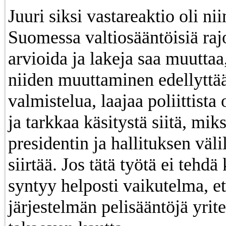
Juuri siksi vastareaktio oli ni
Suomessa valtiosääntöisiä rajo
arvioida ja lakeja saa muuttaa
niiden muuttaminen edellyttä
valmistelua, laajaa poliittista
ja tarkkaa käsitystä siitä, mik
presidentin ja hallituksen välil
siirtää. Jos tätä työtä ei tehdä
syntyy helposti vaikutelma, et
järjestelmän pelisääntöjä yrit