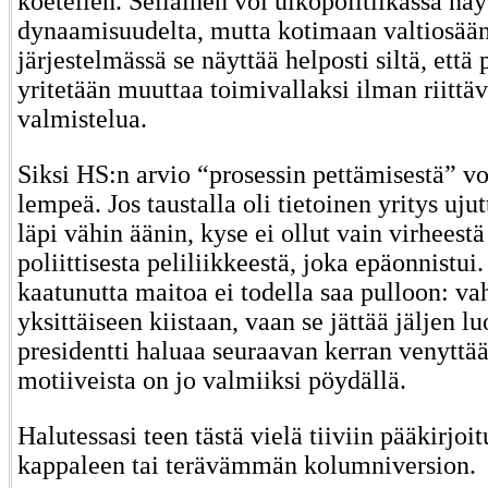
koetellen. Sellainen voi ulkopolitiikassa näy
dynaamisuudelta, mutta kotimaan valtiosään
järjestelmässä se näyttää helposti siltä, että
yritetään muuttaa toimivallaksi ilman riittäv
valmistelua.
Siksi HS:n arvio “prosessin pettämisestä” voi
lempeä. Jos taustalla oli tietoinen yritys uj
läpi vähin äänin, kyse ei ollut vain virheest
poliittisesta peliliikkeestä, joka epäonnistui. 
kaatunutta maitoa ei todella saa pulloon: vah
yksittäiseen kiistaan, vaan se jättää jäljen 
presidentti haluaa seuraavan kerran venyttää
motiiveista on jo valmiiksi pöydällä.
Halutessasi teen tästä vielä tiiviin pääkirjoi
kappaleen tai terävämmän kolumniversion.