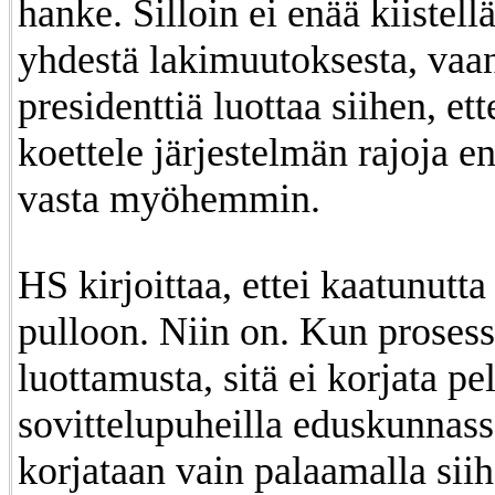
hanke. Silloin ei enää kiistell
yhdestä lakimuutoksesta, vaan
presidenttiä luottaa siihen, ett
koettele järjestelmän rajoja en
vasta myöhemmin.
HS kirjoittaa, ettei kaatunutt
pulloon. Niin on. Kun prosess
luottamusta, sitä ei korjata pel
sovittelupuheilla eduskunnass
korjataan vain palaamalla sii