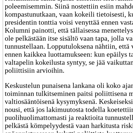
poleemisemmin. Siinä nostettiin esiin mahdo
kompastunutkaan, vaan kokeili tietoisesti, k
presidentin tonttia voisi venyttää ennen vast
Kolumni painotti, että tällaisessa menettely
ole pelkästään itse sisältö vaan tapa, jolla v
tunnustellaan. Lopputuloksena nähtiin, että
ennen kaikkea luottamukseen: kun epäilys ta
valtapelin kokeilusta syntyy, se jää vaikutt
poliittisiin arvioihin.
Keskustelun punaisena lankana oli koko aja
toiminnan tulkitseminen paitsi poliittisena 
valtiosääntöisenä kysymyksenä. Keskeiseksi
nousi, että jos lakimuutosta todella koetettii
puolihuolimattomasti ja reaktioita tunnustell
pelkästä kömpelyydestä vaan harkitusta riski