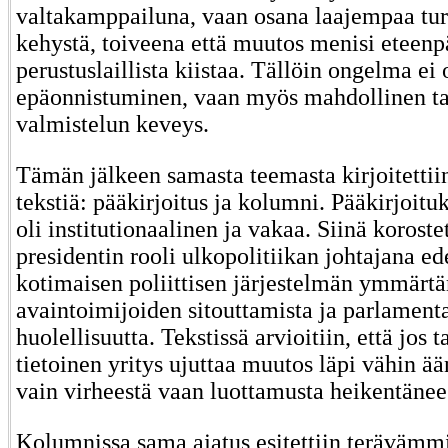
valtakamppailuna, vaan osana laajempaa turv
kehystä, toiveena että muutos menisi eteenp
perustuslaillista kiistaa. Tällöin ongelma ei 
epäonnistuminen, vaan myös mahdollinen ta
valmistelun keveys.
Tämän jälkeen samasta teemasta kirjoitettiin
tekstiä: pääkirjoitus ja kolumni. Pääkirjoit
oli institutionaalinen ja vakaa. Siinä korostet
presidentin rooli ulkopolitiikan johtajana e
kotimaisen poliittisen järjestelmän ymmärtä
avaintoimijoiden sitouttamista ja parlamenta
huolellisuutta. Tekstissä arvioitiin, että jos t
tietoinen yritys ujuttaa muutos läpi vähin ään
vain virheestä vaan luottamusta heikentänee
Kolumnissa sama ajatus esitettiin terävämmi