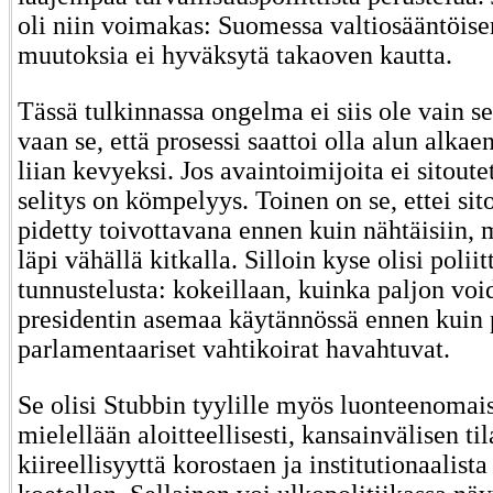
oli niin voimakas: Suomessa valtiosääntöise
muutoksia ei hyväksytä takaoven kautta.
Tässä tulkinnassa ongelma ei siis ole vain se,
vaan se, että prosessi saattoi olla alun alka
liian kevyeksi. Jos avaintoimijoita ei sitoutet
selitys on kömpelyys. Toinen on se, ettei sit
pidetty toivottavana ennen kuin nähtäisiin,
läpi vähällä kitkalla. Silloin kyse olisi poliit
tunnustelusta: kokeillaan, kuinka paljon void
presidentin asemaa käytännössä ennen kuin pe
parlamentaariset vahtikoirat havahtuvat.
Se olisi Stubbin tyylille myös luonteenomai
mielellään aloitteellisesti, kansainvälisen ti
kiireellisyyttä korostaen ja institutionaalist