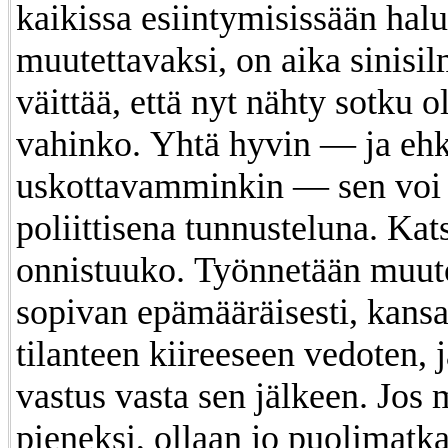
kaikissa esiintymisissään halu
muutettavaksi, on aika sinisil
väittää, että nyt nähty sotku ol
vahinko. Yhtä hyvin — ja eh
uskottavamminkin — sen voi
poliittisena tunnusteluna. Kat
onnistuuko. Työnnetään muuto
sopivan epämääräisesti, kansa
tilanteen kiireeseen vedoten, 
vastus vasta sen jälkeen. Jos m
pieneksi, ollaan jo puolimatka