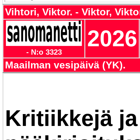
Vihtori, Viktor. - Viktor, Vikto
2026
- N:o 3323
Maailman vesipäivä (YK).
Kritiikkejä ja