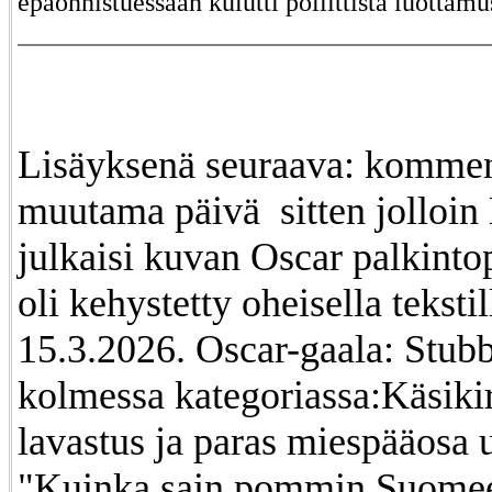
epäonnistuessaan kulutti poliittista luottamu
Lisäyksenä seuraava: kommentoi epäilystä
muutama päivä sitten jolloin
julkaisi kuvan Oscar palkinto
oli kehystetty oheisella tekstillä. Sunnu
15.3.2026. Oscar-gaala: Stubb
kolmessa kategoriassa:Käsikir
lavastus ja paras miespääosa
"Kuinka sain pommin Suome