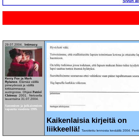
Sivun al
29.07.2004.
Intimacy.
Kerry Fox ja Mark
Rylance.
Elämää välillä
pimeydessä ja välillä
kirkkaimmassa
auringossa. Ohjasi
Patricé
Chéreray
2001. Nelosella
lauantaina 31.07.2004.
Sanomisen ja julkaisemisen
vapautta vuodesta 1999.
Kaikenlaisia kirjeitä on
liikkeellä!
Tavoitettu lennosta keväällä 2004. Pert