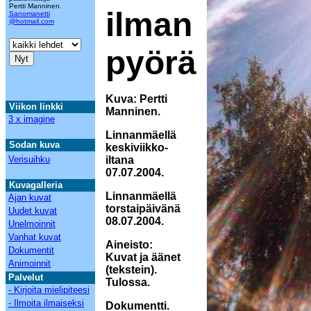
Pertti Manninen.
ilman
Sanomanetti
@hotmail.com
pyörä
Kuva: Pertti
Viikon linkki
Manninen.
3 x imagine
Linnanmäellä
Sodan kuva
keskiviikko-
Verisuihku
iltana
07.07.2004.
Kuvagalleria
Linnanmäellä
Ajan kuvat
torstaipäivänä
Uudet kuvat
08.07.2004.
Unelmoinnit
Vanhat kuvat
Aineisto:
Dokumentit
Kuvat ja äänet
Animoinnit
(tekstein).
Palvelut
Tulossa.
- Kirjoita mielipiteesi
- Ilmoita ilmaiseksi
Dokumentti.