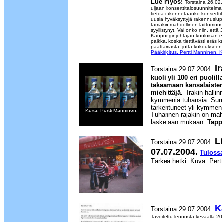
Lue myös!
Torstaina 26.02
uljaan konserttitalosuunnitelma
tietoa rakennetaanko konserttita
uusia hyväksyttyjä rakennuslupi
tämäkin mahdollinen laittomuus,
syyllistynyt. Vai onko niin, ett
Kaupunginjohtajan kuuluisan ero
paikka, koska tiettävästi eräs 
päättämästä, jotta kokoukseen
Pääkirjoitus. Pertti Manninen. 
I
Torstaina 29.07.2004.
kuoli yli 100 eri puolill
takaamaan kansalaisten
miehittäjä.
Irakin halli
kymmeniä tuhansia. Su
tarkentuneet yli kymmene
Kuva: Pertti Manninen.
Tuhannen rajakin on mahdo
lasketaan mukaan.
Tapp
L
Torstaina 29.07.2004.
07.07.2004.
Tuloss
Tärkeä hetki. Kuva: Pert
K
Torstaina 29.07.2004.
Tavoitettu lennosta keväällä 2