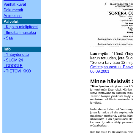
Vanhat kuvat
Dokumentit
Animoinnit
Palvelut
- Kirjoita mielipiteesi
- Ilmoita ilmaiseksi
- Sää
Info
Lue myös!
"
Tämä Yhdysv
- Yhteydenotto
karun totuuden, jota Suo
- SUOMI24
"Sonera tarvitsee 12 mil
- GOOGLE
Omistajan vastuu. Paavo 
- TIETOVIIKKO
06.09.2001
Minne hävisivät
"Kim Ignatius
siirtyi vuonna 2
johtoryhmän jäseneksi. Hänkin
siirtyi tehtäväänsä Tamron talou
Tamron Norjan yksiköstä löytyi
estäminen oli Kimin vastuulla. K
lehdissä.
Relander ei halunnut "nutturapä
joten Ignatius oli siis sopiva te
maailman miehenä, vaikka häne
ulkokuorta. Hän ajoi tiukasti 
kanssa. Ignatius viihtyi paremm
työpaikallaan.
Kim Ignatius loi Relanderin oh