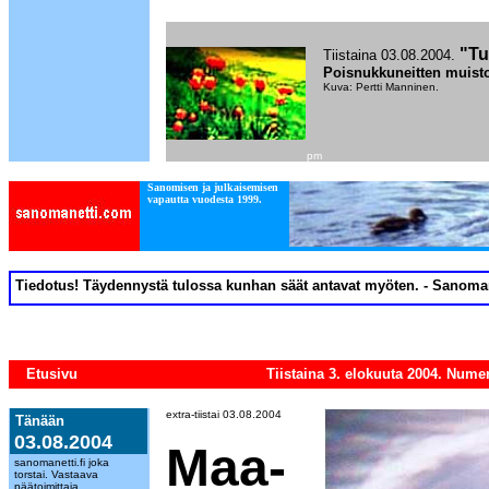
"Tu
Tiistaina 03.08.2004.
Poisnukkuneitten muisto
Kuva: Pertti Manninen.
pm
Sanomisen ja julkaisemisen
vapautta vuodesta 1999.
Tiedotus! Täydennystä tulossa kunhan säät antavat myöten. - Sanoma
Etusivu
Tiistaina 3. elokuuta 2004. Nume
extra-tiistai 03.08.2004
Tänään
03.08.2004
Maa-
sanomanetti.fi joka
torstai. Vastaava
päätoimittaja