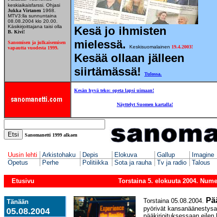
keskiaikaisfarssi. Ohjasi
Jukka Virtanen
1968.
MTV3:lla sunnuntaina
08.08.2004 klo 20.00.
Käsikirjoittajana taisi olla
Kesä jo ihmisten
B. Kivi!
mielessä.
Sanomisen ja julkaisemisen
Keskisuomalainen
19.4.2003!
vapautta vuodesta 1999.
Kesää ollaan jälleen
siirtämässä!
Tulossa.
Kesän hyvä teko:
opeta lapsi uimaan!
Kesäkalenteri 2004
Näyttelyt Suomen kartalla!
Sanomanetti
1999 alkae
n
Uusin lehti
Arkistohaku
Depis
Elokuva
Gallup
Imagine
Opetus
Perhe
Politiikka
Sota ja rauha
Tv ja radio
Talous
Etusivu
Torstaina 5. elokuuta 2004. Nume
Pää
Torstaina 05.08.2004.
Tänään
pyörivät kansanäänestysa
05.08.2004
pääkirjoituksessaan eilen 