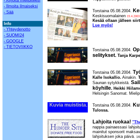
- Kirjoita mielipiteesi
- Ilmoita ilmaiseksi
Ke
Torstaina 05.08.2004.
- Sää
Keskisuomalainen
19.4.2003
Kesää ollaan jälleen sii
Info
Lue myös!
- Yhteydenotto
- SUOMI24
- GOOGLE
- TIETOVIIKKO
Op
Torstaina 05.08.2004.
selitykset.
Tanja Karp
Työ
Torstaina 05.08.2004.
Kalle Isokallio.
Ainakin.
Sail
Saunan sytykkeistä.
köyhille.
Heikki Hiilam
Helsingin Sanomat. Mielip
Kuvia muistista.
Kuv
Torstaina 05.08.2004.
Tulossa.
Lahjoita ruokaa!
"Th
nappia painaessasi lahjoita
mainitut sponsorit maksav
lahjoituksen joka päivä.
16