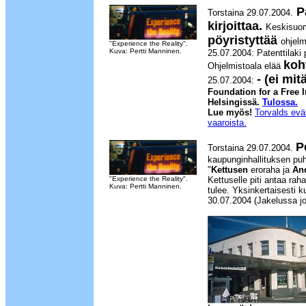
Pa
Torstaina 29.07.2004.
kirjoittaa.
Keskisuom
pöyristyttää
ohjel
"Experience the Reality".
Kuva: Pertti Manninen.
25.07.2004: Patenttilaki 
koh
Ohjelmistoala elää
- (ei mit
25.07.2004:
Foundation for a Free I
Helsingissä.
Tulossa.
Lue myös!
Torvalds evä
vaaroista.
P
Torstaina 29.07.2004.
kaupunginhallituksen pu
"
Kettusen
eroraha ja
An
"Experience the Reality".
Kettuselle piti antaa rah
Kuva: Pertti Manninen.
tulee. Yksinkertaisesti k
30.07.2004 (Jakelussa jo