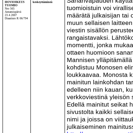
Sananvapauden käyttäm
HOVIOIKEUS
keskeyttäminen
TUOMIO
tuomioistuin voi virall
Nro 565
Antamispäivä
määrätä julkaisijan tai
23.4.2007
Diaarinro R 06/794
muun sellaisen laitteen
viestin sisällön peruste
rangaistavaksi. Lähtök
momentti, jonka mukaan
ottaen huomioon sanan
Mannisen ylläpitämällä 
kohdistuu Monosen elin
loukkaavaa. Monosta ko
mainitun lainkohdan tar
edelleen niin kauan, ku
verkkoviestinä yleisön s
Edellä mainitut seikat
sivustolta kaikki sella
nimi ja joissa on viit
julkaiseminen mainituss