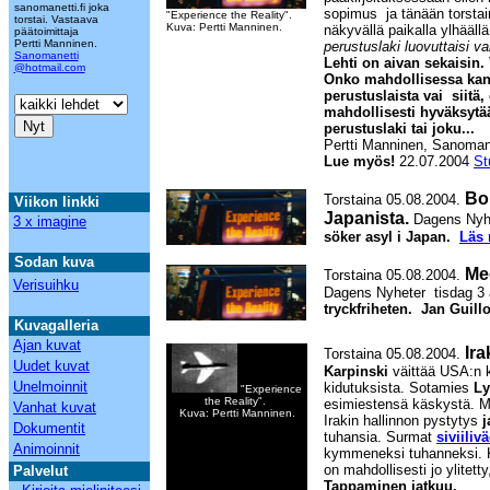
sanomanetti.fi joka
sopimus ja tänään torstain
"Experience the Reality".
torstai. Vastaava
Kuva: Pertti Manninen.
näkyvällä paikalla ylhääll
päätoimittaja
Pertti Manninen.
perustuslaki luovuttaisi v
Sanomanetti
Lehti on aivan sekaisin.
@hotmail.com
Onko mahdollisessa kan
perustuslaista vai siitä, 
mahdollisesti hyväksytää
perustuslaki tai joku...
Pertti Manninen, Sanomane
Lue myös!
22.07.2004
St
Bo
Torstaina 05.08.2004.
Viikon linkki
Japanista.
Dagens Nyhe
3 x imagine
söker asyl i Japan.
Läs 
Sodan kuva
Me
Torstaina 05.08.2004.
Verisuihku
Dagens Nyheter tisdag 3 
tryckfriheten. Jan Guill
Kuvagalleria
Ajan kuvat
Ira
Torstaina 05.08.2004.
Uudet kuvat
Karpinski
väittää USA:n k
Unelmoinnit
kidutuksista. Sotamies
Ly
"Experience
the Reality".
esimiestensä käskystä. M
Vanhat kuvat
Kuva: Pertti Manninen.
Irakin hallinnon pystytys
j
Dokumentit
tuhansia. Surmat
siviili
Animoinnit
kymmeneksi tuhanneksi. Ka
on mahdollisesti jo ylitet
Palvelut
Tappaminen jatkuu.