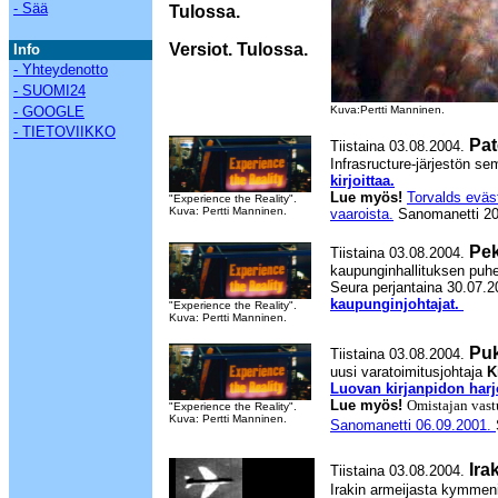
- Sää
Tulossa.
Versiot.
Tulossa.
Info
- Yhteydenotto
- SUOMI24
- GOOGLE
Kuva:Pertti Manninen.
- TIETOVIIKKO
Pate
Tiistaina 03.08.2004.
Infrasructure-järjestön se
kirjoittaa.
Lue myös!
Torvalds eväs
"Experience the Reality".
Kuva: Pertti Manninen.
vaaroista.
Sanomanetti 20
Pek
Tiistaina 03.08.2004.
kaupunginhallituksen puh
Seura perjantaina 30.07.2
kaupunginjohtajat.
"Experience the Reality".
Kuva: Pertti Manninen.
Puk
Tiistaina 03.08.2004.
uusi varatoimitusjohtaja
K
Luovan kirjanpidon harj
Lue myös!
Omistajan vast
"Experience the Reality".
Kuva: Pertti Manninen.
Sanomanetti
06.09.2001.
Irak
Tiistaina 03.08.2004.
Irakin armeijasta kymmen