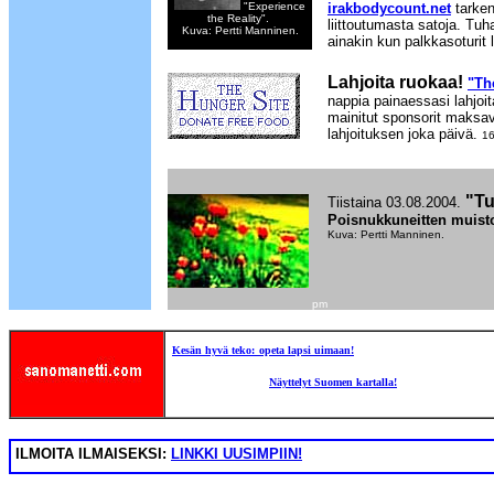
"Experience
irakbodycount.net
tarke
the Reality".
liittoutumasta satoja. Tuha
Kuva: Pertti Manninen.
ainakin kun palkkasoturi
Lahjoita ruokaa!
"Th
nappia painaessasi lahjoit
mainitut sponsorit maksav
lahjoituksen joka päivä.
16
"Tu
Tiistaina 03.08.2004.
Poisnukkuneitten muist
Kuva: Pertti Manninen.
pm
Kesän hyvä teko:
opeta lapsi uimaan!
Kesäkalenteri 2004
Näyttelyt Suomen kartalla!
ILMOITA ILMAISEKSI:
LINKKI UUSIMPIIN!