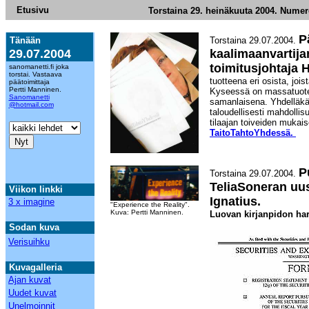
Etusivu
Torstaina 29. heinäkuuta 2004. Nume
P
Tänään
Torstaina 29.07.2004.
29.07.2004
kaalimaanvarti
toimitusjohtaja 
sanomanetti.fi joka
torstai. Vastaava
tuotteena eri osista, jois
päätoimittaja
Pertti Manninen.
Kyseessä on massatuote, 
Sanomanetti
samanlaisena. Yhdelläkään
@hotmail.com
taloudellisesti mahdollis
tilaajan toiveiden mukai
TaitoTahtoYhdessä.
P
Torstaina 29.07.2004.
TeliaSoneran uus
Viikon linkki
Ignatius.
3 x imagine
"Experience the Reality".
Kuva: Pertti Manninen.
Luovan kirjanpidon har
Sodan kuva
Verisuihku
Kuvagalleria
Ajan kuvat
Uudet kuvat
Unelmoinnit