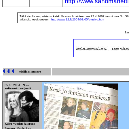
http://www.sanomanett
Tältä sivulta on poistettu kaikki Vaasan hovioikeuden 23.4.2007 tuomiossa Nro 565 
arkistoitu osoitteeseen
http://www.12.fi/2004/08/05/etusivu.htm
San
edellinen numero
05,08
.2004.
Noin
seitsemän veljestä.
Kaisu Vuoristo ja Spede
Pasanen.
Vauhdikas