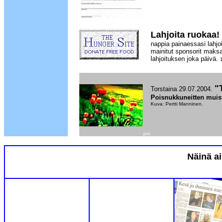
Lahjoita ruokaa!
nappia painaessasi lahjoi
mainitut sponsorit maksa
lahjoituksen joka päivä.
"
Torstaina 29.07.2004.
Poisnukkuneitten muis
Kuva: Pertti Manninen.
pm
Näinä ai