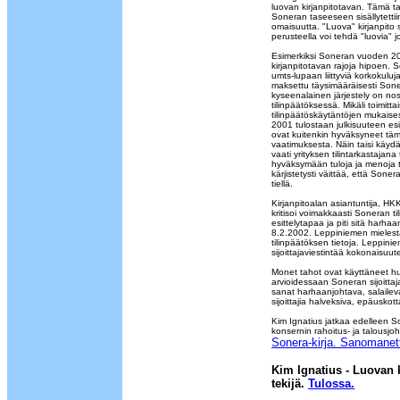
luovan kirjanpitotavan. Tämä tark
Soneran taseeseen sisällytetti
omaisuutta. "Luova" kirjanpito 
perusteella voi tehdä "luovia" j
Esimerkiksi Soneran vuoden 20
kirjanpitotavan rajoja hipoen.
umts-lupaan liittyviä korkokulu
maksettu täysimääräisesti Son
kyseenalainen järjestely on n
tilinpäätöksessä. Mikäli toimitta
tilinpäätöskäytäntöjen mukaises
2001 tulostaan julkisuuteen es
ovat kuitenkin hyväksyneet t
vaatimuksesta. Näin taisi käyd
vaati yrityksen tilintarkastajan
hyväksymään tuloja ja menoja t
kärjistetysti väittää, että Sone
tiellä.
Kirjanpitoalan asiantuntija, HK
kritisoi voimakkaasti Soneran ti
esittelytapaa ja piti sitä ha
8.2.2002. Leppiniemen mielestä s
tilinpäätöksen tietoja. Leppini
sijoittajaviestintää kokonaisuut
Monet tahot ovat käyttäneet h
arvioidessaan Soneran sijoittaja
sanat harhaanjohtava, salaileva
sijoittajia halveksiva, epäusk
Kim Ignatius jatkaa edelleen 
konsernin rahoitus- ja talousjoh
Sonera-kirja. Sanomanet
Kim Ignatius - Luovan 
tekijä.
Tulossa.