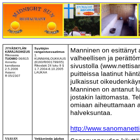
JYVÄSKYLÄN
Syyttäjän
Manninen on esittänyt 
KÄRÄJÄOIKEUS
rangaistusvaatimus
Rikosasia
1.
valheellisen ja perättö
TUOMIO
06/815
KUNNIANLOUKKAUS
Annettu
(6160/R/001799/05)
sivustolla (www.nettis
kansliassa
Rikoslaki 24 luku 9 §
2.5.2006
1.7.2004-8.10.2005
puitteissa laatinut hän
Asiano:
LAUKAA
R 05/2307
julkaissut oikeudenkäynt
Manninen on antanut lu
jostakin laittomasta. 
omiaan aiheuttamaan a
halveksuntaa.
http://www.sanomanett
VAASAN
Verkkoviestin jakelun