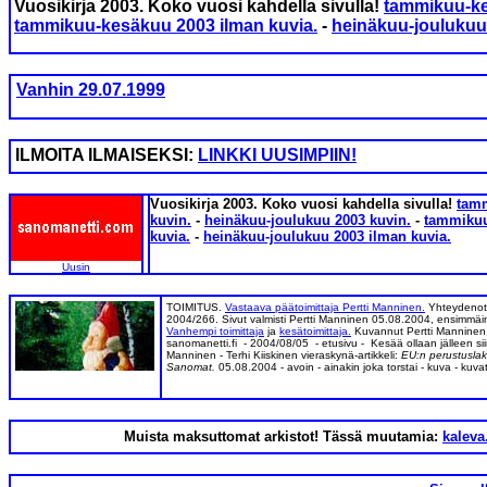
Vuosikirja 2003. Koko vuosi kahdella sivulla!
tammikuu-ke
tammikuu-kesäkuu 2003 ilman kuvia.
-
heinäkuu-joulukuu 
Vanhin 29.07.1999
ILMOITA ILMAISEKSI:
LINKKI UUSIMPIIN!
Vuosikirja 2003. Koko vuosi kahdella sivulla!
tam
kuvin.
-
heinäkuu-joulukuu 2003 kuvin.
-
tammikuu
kuvia.
-
heinäkuu-joulukuu 2003 ilman kuvia.
Uusin
TOIMITUS.
Vastaava päätoimittaja Pertti Manninen.
Yhteydenot
2004/266. Sivut valmisti Pertti Manninen 05.08.2004, ensimmäi
Vanhempi toimittaja
ja
kesätoimittaja.
Kuvannut Pertti Manninen
sanomanetti.fi - 2004/08/05 - etusivu - Kesää ollaan jälleen siir
Manninen - Terhi Kiiskinen vieraskynä-artikkeli:
EU:n perustuslaki
Sanomat.
05.08.2004 - avoin - ainakin joka torstai - kuva - kuva
Muista maksuttomat arkistot! Tässä muutamia:
kaleva