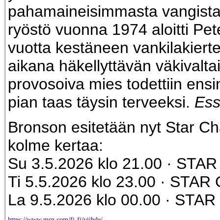
pahamaineisimmasta vangista
ryöstö vuonna 1974 aloitti Pet
vuotta kestäneen vankilakiert
aikana häkellyttävän väkivalta
provosoiva mies todettiin ensin
pian taas täysin terveeksi.
Ess
Bronson esitetään nyt Star Ch
kolme kertaa:
Su 3.5.2026 klo 21.00 · STAR
Ti 5.5.2026 klo 23.00 · STAR
La 9.5.2026 klo 00.00 · STAR
https://www.msn.com/fi-fi/viihde/