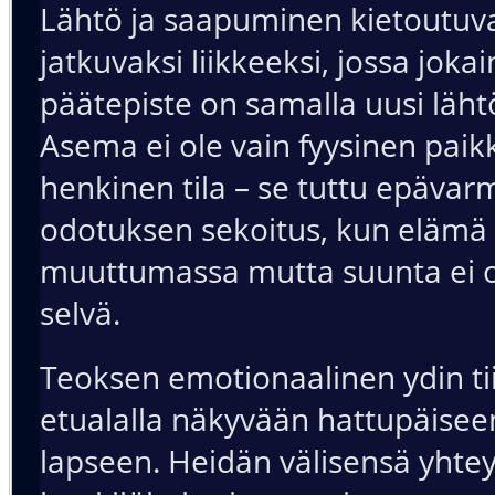
Lähtö ja saapuminen kietoutuv
jatkuvaksi liikkeeksi, jossa joka
päätepiste on samalla uusi läht
Asema ei ole vain fyysinen paik
henkinen tila – se tuttu epäva
odotuksen sekoitus, kun elämä
muuttumassa mutta suunta ei ol
selvä.
Teoksen emotionaalinen ydin tii
etualalla näkyvään hattupäisee
lapseen. Heidän välisensä yhte