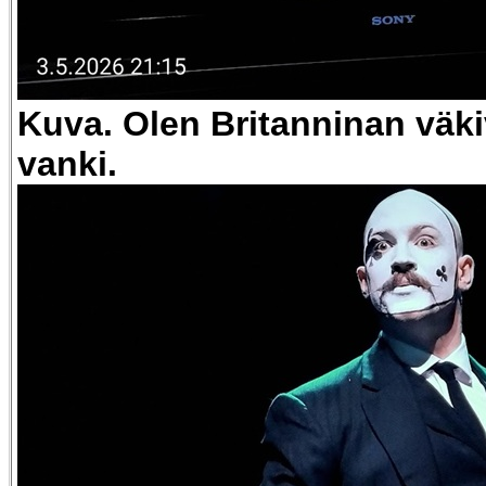
Kuva. Olen Britanninan väki
vanki.