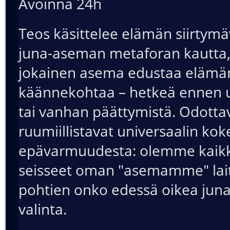
Avoinna 24h
Teos käsittelee elämän siirtymä
juna-aseman metaforan kautta,
jokainen asema edustaa elämä
käännekohtaa – hetkeä ennen u
tai vanhan päättymistä. Odotta
ruumiillistavat universaalin k
epävarmuudesta: olemme kaikk
seisseet oman "asemamme" laitu
pohtien onko edessä oikea juna
valinta.