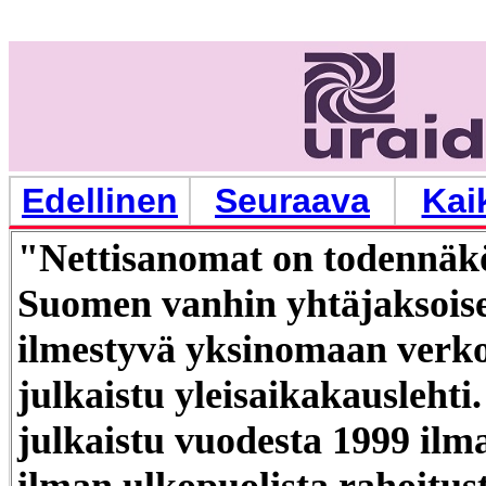
Edellinen
Seuraava
Kai
"Nettisanomat on todennäkö
Suomen vanhin yhtäjaksoise
ilmestyvä yksinomaan verk
julkaistu yleisaikakauslehti.
julkaistu vuodesta 1999 ilm
ilman ulkopuolista rahoitus