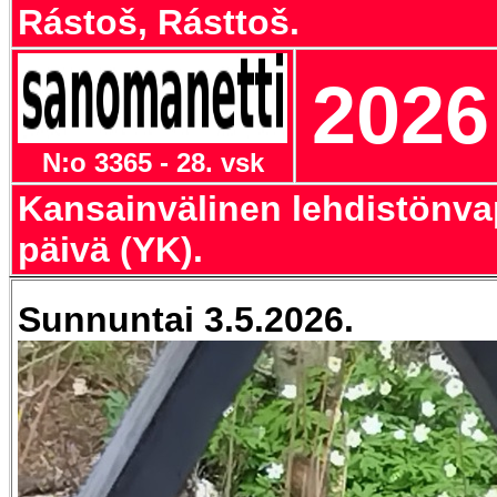
Rástoš, Rásttoš.
2026
N:o 3365 - 28. vsk
Kansainvälinen lehdistönv
päivä (YK).
Sunnuntai 3.5.2026.