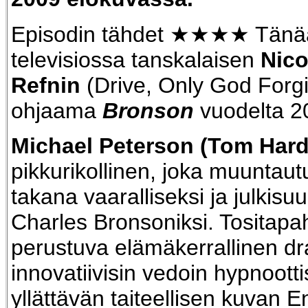
Episodin tähdet ★★★★ Tänä
televisiossa tanskalaisen
Nico
Refnin
(Drive, Only God Forg
ohjaama
Bronson
vuodelta 2
Michael Peterson (Tom Har
pikkurikollinen, joka muuntaut
takana vaaralliseksi ja julkis
Charles Bronsoniksi. Tositapa
perustuva elämäkerrallinen 
innovatiivisin vedoin hypnootti
yllättävän taiteellisen kuvan 