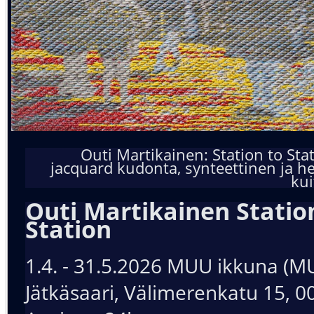
Outi Martikainen: Station to Stat
jacquard kudonta, synteettinen ja h
kui
Outi Martikainen Statio
Station
1.4. - 31.5.2026 MUU ikkuna (
Jätkäsaari, Välimerenkatu 15, 0