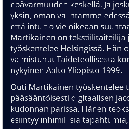
epävarmuuden keskellä. Ja jos
yksin, oman valintamme edessä
että intuitio vie oikeaan suunta
Martikainen on tekstiilitaiteilija
työskentelee Helsingissä. Hän 
valmistunut Taideteollisesta ko
nykyinen Aalto Yliopisto 1999.
Outi Martikainen työskentelee t
pääsääntöisesti digitaalisen ja
kudonnan parissa. Hänen teoks
esiintyy inhimillisiä tapahtumia,