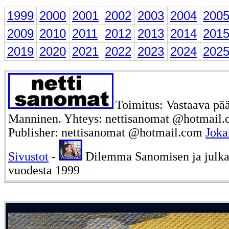
1999
2000
2001
2002
2003
2004
200
2009
2010
2011
2012
2013
2014
201
2019
2020
2021
2022
2023
2024
202
Toimitus: Vastaava pää
Manninen. Yhteys: nettisanomat @hotmail.c
Publisher: nettisanomat @hotmail.com
Joka
Sivustot
-
Dilemma Sanomisen ja julka
vuodesta 1999