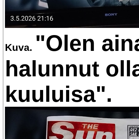
"Olen ain
Kuva.
halunnut oll
kuuluisa".