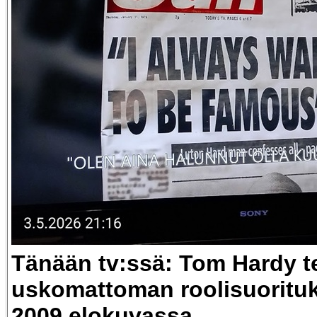
Tänään tv:ssä: Tom Hardy t
uskomattoman roolisuoritu
2009 elokuvassa.