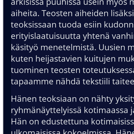
arkisissa puuhissa usein myös
aiheita. Teosten aiheiden lisäks
teoksissaan tuoda esiin kudon
erityislaatuisuutta yhtenä van
käsityö menetelmistä. Uusien m
kuten heijastavien kuitujen mu
tuominen teosten toteutuksess
tapaamme nähdä tekstiili taite
Hänen teoksiaan on nähty yksity
ryhmänäyttelyissä kotimaassa j
Hän on edustettuna kotimaisiss
ulkomaisissa kokoelmissa. Häne