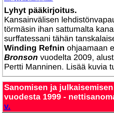
Lyhyt pääkirjoitus.
Kansainvälisen lehdistönvap
törmäsin ihan sattumalta kana
surffatessani tähän tanskalai
Winding Refnin
ohjaamaan e
Bronson
vuodelta 2009, alust
Pertti Manninen. Lisää kuvia t
Sanomisen ja julkaisemisen
vuodesta 1999 - nettisanom
v.