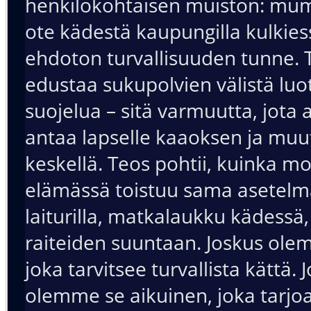
henkilökohtaisen muiston: m
ote kädestä kaupungilla kulkies
ehdoton turvallisuuden tunne. 
edustaa sukupolvien välistä luo
suojelua – sitä varmuutta, jota 
antaa lapselle kaaoksen ja mu
keskellä. Teos pohtii, kuinka m
elämässä toistuu sama asetel
laiturilla, matkalaukku kädessä
raiteiden suuntaan. Joskus olem
joka tarvitsee turvallista kättä. 
olemme se aikuinen, joka tarjo