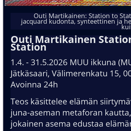
Outi Martikainen: Station to Stat
jacquard kudonta, synteettinen ja h
kui
Outi Martikainen Statio
Station
1.4. - 31.5.2026 MUU ikkuna (
Jätkäsaari, Välimerenkatu 15, 0
Avoinna 24h
Teos käsittelee elämän siirtymä
juna-aseman metaforan kautta,
jokainen asema edustaa elämä