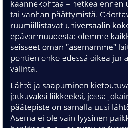
käännekohtaa – hetkeä ennen u
tai vanhan päättymistä. Odotta
ruumiillistavat universaalin k
epävarmuudesta: olemme kaikk
seisseet oman "asemamme" laitu
pohtien onko edessä oikea juna
valinta.
Lähtö ja saapuminen kietoutuv
jatkuvaksi liikkeeksi, jossa joka
päätepiste on samalla uusi läht
Asema ei ole vain fyysinen paik