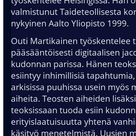
valmistunut Taideteollisesta ko
nykyinen Aalto Yliopisto 1999.
Outi Martikainen työskentelee t
pääsääntöisesti digitaalisen ja
kudonnan parissa. Hänen teoks
esiintyy inhimillisiä tapahtumia,
arkisissa puuhissa usein myös
aiheita. Teosten aiheiden lisäks
teoksissaan tuoda esiin kudon
erityislaatuisuutta yhtenä van
käsityö menetelmistä. Uusien m