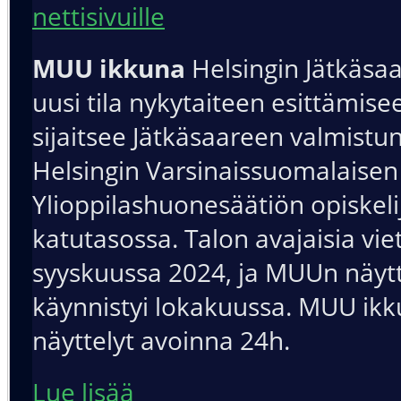
nettisivuille
MUU ikkuna
Helsingin Jätkäsa
uusi tila nykytaiteen esittämisee
sijaitsee Jätkäsaareen valmistu
Helsingin Varsinaissuomalaisen
Ylioppilashuonesäätiön opiskel
katutasossa. Talon avajaisia viet
syyskuussa 2024, ja MUUn näytt
käynnistyi lokakuussa. MUU ik
näyttelyt avoinna 24h.
Lue lisää