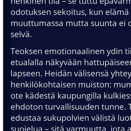
henkinen tila – se tuttu epäva
odotuksen sekoitus, kun elämä
muuttumassa mutta suunta ei ol
selvä.
Teoksen emotionaalinen ydin tii
etualalla näkyvään hattupäisee
lapseen. Heidän välisensä yhte
henkilökohtaisen muiston: m
ote kädestä kaupungilla kulkies
ehdoton turvallisuuden tunne. 
edustaa sukupolvien välistä luo
suojelua – sitä varmuutta, jota 