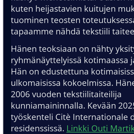
kuten heijastavien kuitujen mu
tuominen teosten toteutuksess
tapaamme nähdä tekstiili taite
Hänen teoksiaan on nähty yksity
ryhmänäyttelyissä kotimaassa j
Hän on edustettuna kotimaisiss
ulkomaisissa kokoelmissa. Häne
2006 vuoden tekstiilitaiteilija
kunniamaininnalla. Kevään 202
työskenteli Citè Internationale 
residenssissä.
Linkki Outi Marti