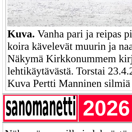
Kuva.
Vanha pari ja reipas 
koira kä
velevät muurin ja na
Näkymä Kirkkonummem kirj
lehtikäytävästä. Torstai 23.4
Kuva Pertti Manninen silmiä s
2026