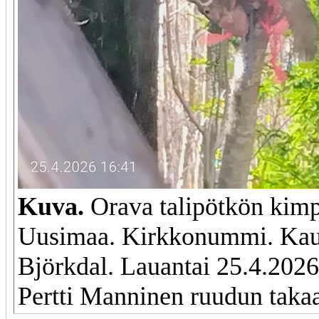
Kuva.
Orava talipötkön kimp
Uusimaa. Kirkkonummi. Kau
Björkdal. Lauantai 25.4.2026
Pertti Manninen ruudun takaa