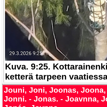
Kuva. 9:25. Kottarainenk
ketterä tarpeen vaatiess
Jouni, Joni, Joonas, Joona,
Jonni. - Jonas. - Joavnna, 