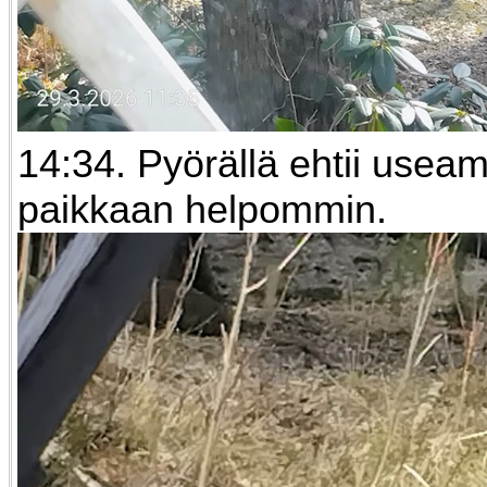
14:34. Pyörällä ehtii usea
paikkaan helpommin.