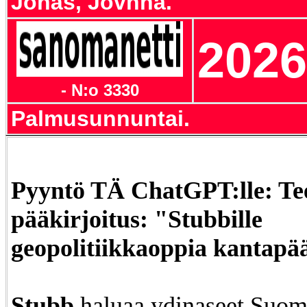
Jonás, Jovnna.
2026
- N:o 3330
Palmusunnuntai.
Pyyntö TÄ ChatGPT:lle: Te
pääkirjoitus: "Stubbille
geopolitiikkaoppia kantapä
Stubb
haluaa ydinaseet Suo