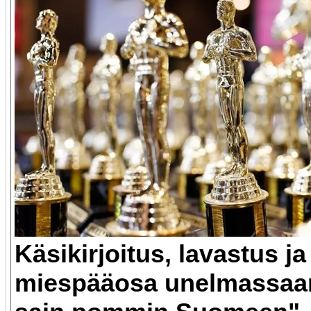
Käsikirjoitus, lavastus j
miespääosa unelmassaa