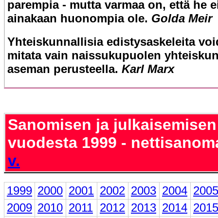
parempia - mutta varmaa on, että he e
ainakaan huonompia ole.
Golda Meir
Yhteiskunnallisia edistysaskeleita vo
mitata vain naissukupuolen yhteiskun
aseman perusteella.
Karl Marx
Sanomisen ja julkaisemisen
vuodesta 1999 - nettisanom
v.
1999
2000
2001
2002
2003
2004
200
2009
2010
2011
2012
2013
2014
201