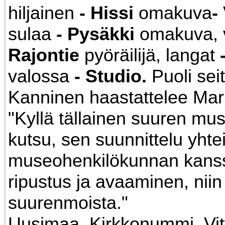
hiljainen
- Hissi
omakuva
-
sulaa
- Pysäkki
omakuva, 
Rajontie
pyöräilijä, langat
valossa
- Studio.
Puoli sei
Kanninen haastattelee Mark
"Kyllä tällainen suuren mu
kutsu, sen suunnittelu yhte
museohenkilökunnan kanssa
ripustus ja avaaminen, nii
suurenmoista."
Uusimaa. Kirkkonummi. Vit