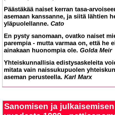
Päästäkää naiset kerran tasa-arvoisee
asemaan kanssanne, ja siitä lähtien h
yläpuolellanne.
Cato
En pysty sanomaan, ovatko naiset mi
parempia - mutta varmaa on, että he e
ainakaan huonompia ole.
Golda Meir
Yhteiskunnallisia edistysaskeleita vo
mitata vain naissukupuolen yhteiskun
aseman perusteella.
Karl Marx
Sanomisen ja julkaisemisen