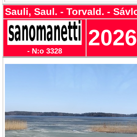
Sauli, Saul. - Torvald. - Sávl
2026
- N:o 3328