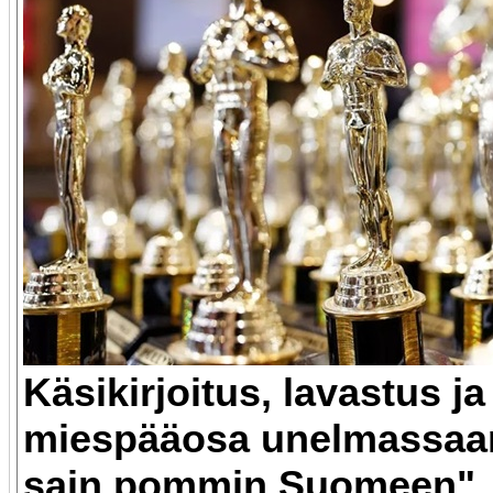
Käsikirjoitus, lavastus j
miespääosa unelmassaa
sain pommin Suomeen"