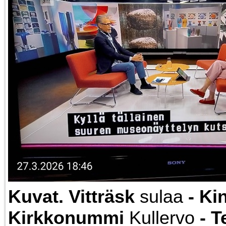
Kuvat. Vitträsk
sulaa
- Ki
Kirkkonummi
Kullervo
- T