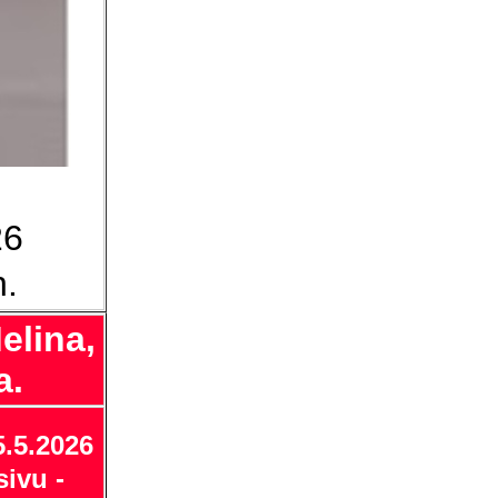
26
n.
elina,
a.
5.5.2026
sivu -