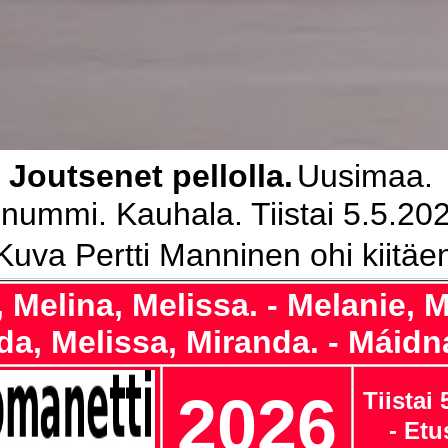
.
Joutsenet pellolla.
Uusimaa.
nummi. Kauhala. Tiistai 5.5.20
Kuva Pertti Manninen ohi kiitäe
, Melina, Melissa. - Melanie, M
da, Melissa, Miranda. - Máidn
2026
Tiistai 
- Etu