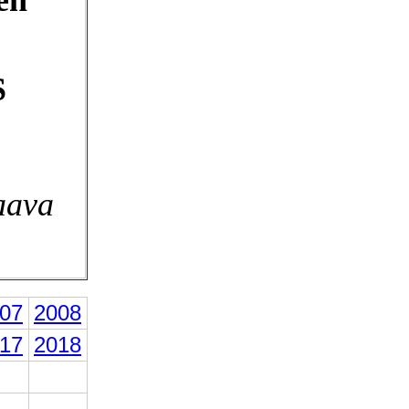
S
aava
07
2008
17
2018