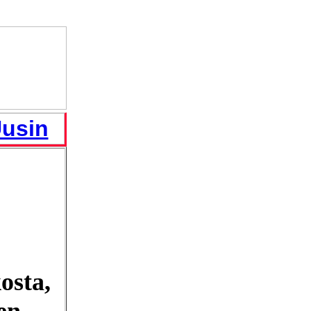
usin
osta,
en