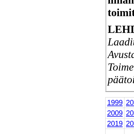
toimi
LEH
Laadi
Avust
Toime
pääto
1999
20
2009
20
2019
20