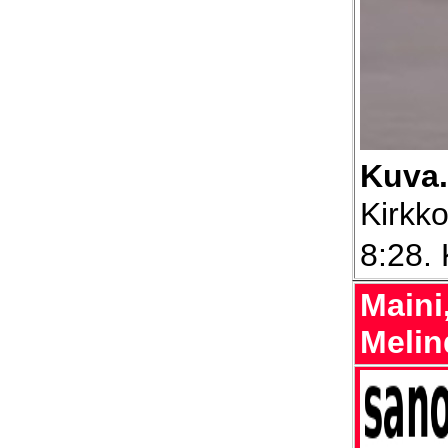
Kuva
Kirkko
8:28. 
Maini
Melin