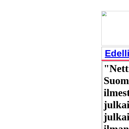
Edell
"Nett
Suome
ilmes
julka
julka
ilman