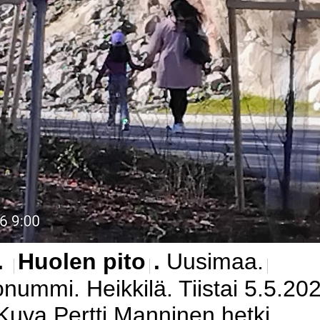
.
Huolen pito
.
Uusimaa.
onummi. Heikkilä. Tiistai 5.5.20
Kuva Pertti Manninen hetki