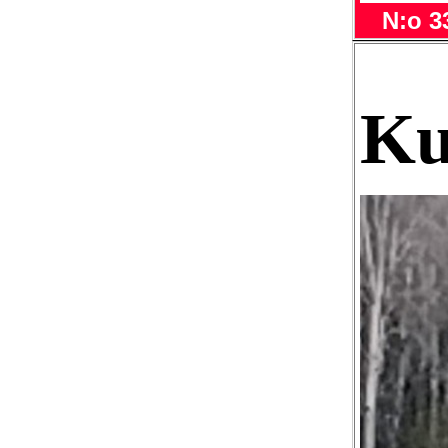
N:o 3
Ku