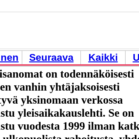
inen
Seuraava
Kaikki
U
isanomat on todennäköisesti
n vanhin yhtäjaksoisesti
tyvä yksinomaan verkossa
istu yleisaikakauslehti. Se on
istu vuodesta 1999 ilman katk
 ulkopuolista rahoitusta, yhd