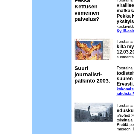
Pekka
Torstaina
viralli
Kettusen
matkak
viimeinen
Pekka K
palvelus?
yksityis
keskiviik
Kyllö-asi
Torstaina
kilta m
12.03.2
suomentam
Suuri
Torstaina
todistei
journalisti-
suuren 
palkinto 2003.
Ervasti
kokonais
jahdista
Torstaina
eduskun
päivänä 20
toimittaja
Pietilä
poi
museon, 