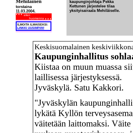
Mehiläinen
kaupunginjohtaja Pekka
Kettunen järjestelee tilaa
torstaina
yksityisairaala Mehiläiselle.
11.03.2004.
eilen
huomenna
ILMOITA ILMAISEKSI:
LINKKI UUSIMPIIN!
Keskisuomalainen keskiviikkon
Kaupunginhallitus sohlaa
Kiistaa on muun muassa sii
laillisessa järjestyksessä.
Jyväskylä. Satu Kakkori.
"Jyväskylän kaupunginhalli
lykätä Kyllön terveysasema
väitetään laittomaksi. Väit