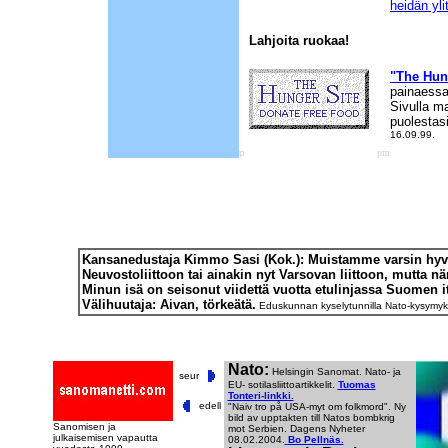
heidän yl
Lahjoita ruokaa!
"The Hun
painaessas
Sivulla m
puolestasi
16.09.99.
1234567
p
pm
Kansanedustaja Kimmo Sasi (Kok.): Muistamme varsin hyvin vi
Neuvostoliittoon tai ainakin nyt Varsovan liittoon, mutta n
Minun isä on seisonut viidettä vuotta etulinjassa Suomen 
Välihuutaja: Aivan, törkeätä.
Eduskunnan kyselytunnilla Nato-kysymyks
Nato:
Helsingin Sanomat. Nato- ja
seur
EU- sotilasliittoartikkelit.
Tuomas
Tonteri-linkki.
edell
"Naiv tro på USA-myt om folkmord". Ny
bild av upptakten till Natos bombkrig
Sanomisen ja
mot Serbien. Dagens Nyheter
julkaisemisen vapautta
08.02.2004.
Bo Pellnäs.