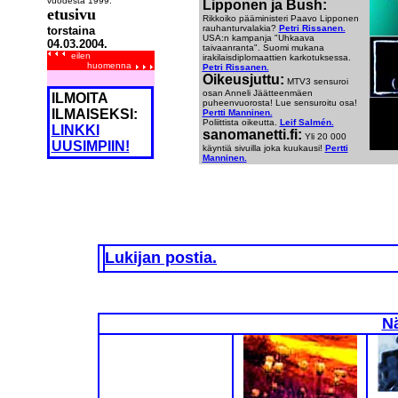
vuodesta 1999.
Lipponen ja Bush:
etusivu
Rikkoiko pääministeri Paavo Lipponen
rauhanturvalakia?
Petri Rissanen.
torstaina
USA:n kampanja "Uhkaava
04.03.2004.
taivaanranta". Suomi mukana
eilen
irakilaisdiplomaattien karkotuksessa.
huomenna
Petri Rissanen.
Oikeusjuttu:
MTV3 sensuroi
osan Anneli Jäätteenmäen
ILMOITA
puheenvuorosta! Lue sensuroitu osa!
ILMAISEKSI:
Pertti Manninen.
Poliittista oikeutta.
Leif Salmén.
LINKKI
sanomanetti.fi:
Yli 20 000
UUSIMPIIN!
käyntiä sivuilla joka kuukausi!
Pertti
Manninen.
Lukijan postia.
Nä