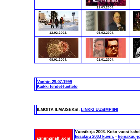
11
.03.2004.
12
.02.2004.
05.02
.2004.
08.01.2004.
01.01.2004.
Vanhin 29.07.1999
Kaikki lehdet-luettelo
ILMOITA ILMAISEKSI:
LINKKI UUSIMPIIN!
Vuosikirja 2003.
Koko vuosi kahde
kesäkuu 2003 kuvin.
-
heinäkuu-j