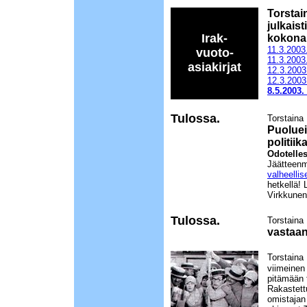
Torstai
julkaist
Irak-
kokona
11.3.2003
vuoto-
11.3.2003. 
asiakirjat
12.3.2003
12.3.2003.
8.5.2003.
Tulossa.
Torstaina
Puoluei
politiik
Odotelle
Jäätteenm
valheellise
hetkellä!
Virkkunen
Tulossa.
Torstaina
vastaan
Torstaina
viimeinen
pitämään 
Rakastett
omistajan