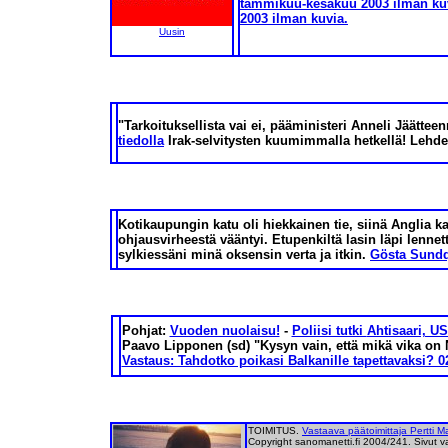
tammikuu-kesäkuu 2003 ilman ku
2003 ilman kuvia.
Uusin
"Tarkoituksellista vai ei, pääministeri Anneli Jäättee
tiedolla
Irak-selvitysten kuumimmalla hetkellä! Lehde
Kotikaupungin katu oli hiekkainen tie, siinä Anglia k
ohjausvirheestä vääntyi. Etupenkiltä lasin läpi lennet
sylkiessäni minä oksensin verta ja itkin.
Gösta Sundq
Pohjat:
Vuoden nuolaisu!
-
Poliisi tutki
Ahtisaari, U
Paavo Lipponen (sd) "Kysyn vain, että mikä vika on 
Vastaus: Tahdotko poikasi Balkanille tapettavaksi? 0
TOIMITUS.
Vastaava päätoimittaja Pertti 
Copyright sanomanetti.fi 2004/241. Sivut v