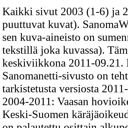
Kaikki sivut 2003 (1-6) ja 20
puuttuvat kuvat). SanomaW
sen kuva-aineisto on sumen
tekstillä joka kuvassa). Täm
keskiviikkona 2011-09.21.
Sanomanetti-sivusto on teh
tarkistetusta versiosta 2011
2004-2011: Vaasan hovioik
Keski-Suomen käräjäoikeud
on palautettu osittain alk