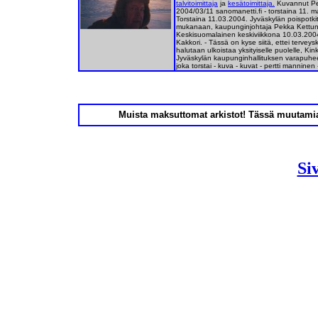
talvitoimittaja
ja
kesätoimittaja.
Kuvannut Per
2004/03/11 sanomanetti.fi - torstaina 11. m
Torstaina 11.03.2004.
Jyväskylän poispotkit
mukanaan, kaupunginjohtaja Pekka Kettunen j
Keskisuomalainen keskiviikkona 10.03.2004
Kakkori. - Tässä on kyse siitä, ettei terve
halutaan ulkoistaa yksityiselle puolelle, Ki
Jyväskylän kaupunginhallituksen varapuhee
joka torstai - kuva - kuvat - pertti mannine
Muista maksuttomat arkistot! Tässä muutami
Si