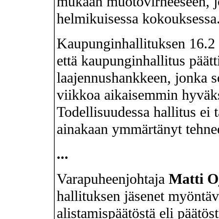
mukaan muotovirheeseen, jo
helmikuisessa kokouksessa
Kaupunginhallituksen 16.2 
että kaupunginhallitus päätt
laajennushankkeen, jonka so
viikkoa aikaisemmin hyväks
Todellisuudessa hallitus ei t
ainakaan ymmärtänyt tehne
...
Varapuheenjohtaja
Matti O
hallituksen jäsenet myöntävä
alistamispäätöstä eli päätös