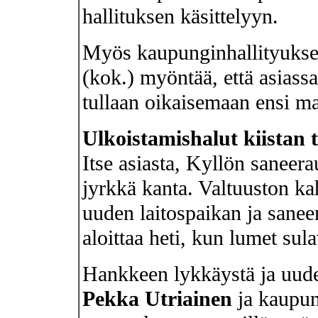
hallituksen käsittelyyn.
Myös kaupunginhallityukse
(kok.) myöntää, että asiass
tullaan oikaisemaan ensi m
Ulkoistamishalut kiistan t
Itse asiasta, Kyllön saneer
jyrkkä kanta. Valtuuston k
uuden laitospaikan ja sanee
aloittaa heti, kun lumet sula
Hankkeen lykkäystä ja uudel
Pekka Utriainen
ja kaupun