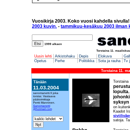
Vuosikirja 2003.
Koko vuosi kahdella sivulla
2003 kuvin.
-
tammikuu-kesäkuu 2003 ilman k
1999 al
k
ae
n
Torstaina 11. maaliskuu
Uusin lehti
Arkistohaku
Depis
Elokuva
Gal
Opetus
Perhe
Politiikka
Sota ja rauha
Tv 
Torstaina 11. m
Torstaina
Tänään
perustu
11.03.2004
lopulta.
sanomanetti.fi joka
johonki
torstai. Vastaava
päätoimittaja
syksyn 
Pertti Manninen.
Sanomanetti
on kuitenk
@hotmail.com
Kaadot Ir
siviiliväe
satoja. T