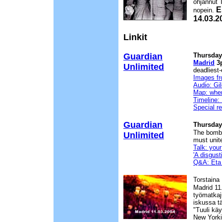
ohjannut 
E
nopein.
14.03.2
Linkit
Guardian
Thursday
Madrid
3
Unlimited
deadliest
Images fr
Audio: Gi
Map: wher
Timeline:
Special re
Guardian
Thursday
The bombi
Unlimited
must unite
Talk: you
'A disgus
Q&A: Eta
Torstaina
Madrid 11
työmatkaju
iskussa t
"Tuuli käy
New Yorki