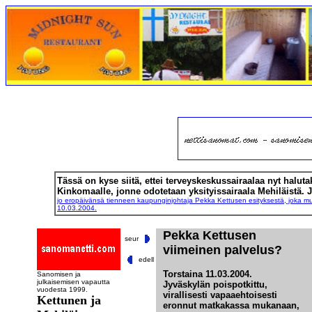
Tässä on kyse siitä, ettei terveyskeskussairaalaa nyt haluta
Kinkomaalle, jonne odotetaan yksityissairaala Mehiläistä.
jo eropäivänsä tienneen kaupunginjohtaja Pekka Kettusen esityksestä, joka m
10.03.2004.
Pekka Kettusen
seur
viimeinen palvelus?
edell
Torstaina 11.03.2004.
Sanomisen ja
julkaisemisen vapautta
Jyväskylän poispotkittu,
vuodesta 1999.
virallisesti vapaaehtoisesti
Kettunen ja
eronnut matkakassa mukanaan,