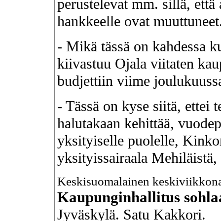
perustelevat mm. sillä, että 
hankkeelle ovat muuttuneet
- Mikä tässä on kahdessa k
kiivastuu Ojala viitaten k
budjettiin viime joulukuuss
- Tässä on kyse siitä, ettei
halutakaan kehittää, vuodep
yksityiselle puolelle, Kink
yksityissairaala Mehiläistä,
Keskisuomalainen keskiviikkon
Kaupunginhallitus sohlaa
Jyväskylä. Satu Kakkori.