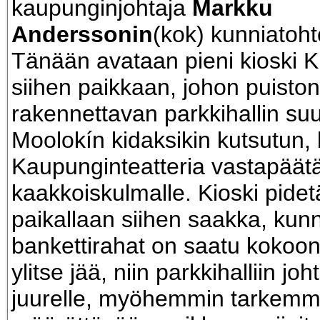
kaupunginjohtaja
Markku
Anderssonin
(kok) kunniatohto
Tänään avataan pieni kioski K
siihen paikkaan, johon puiston
rakennettavan parkkihallin su
Moolokín kidaksikin kutsutun, 
Kaupunginteatteria vastapäätä
kaakkoiskulmalle. Kioski pide
paikallaan siihen saakka, ku
bankettirahat on saatu kokoon 
ylitse jää, niin parkkihalliin jo
juurelle, myöhemmin tarkemm