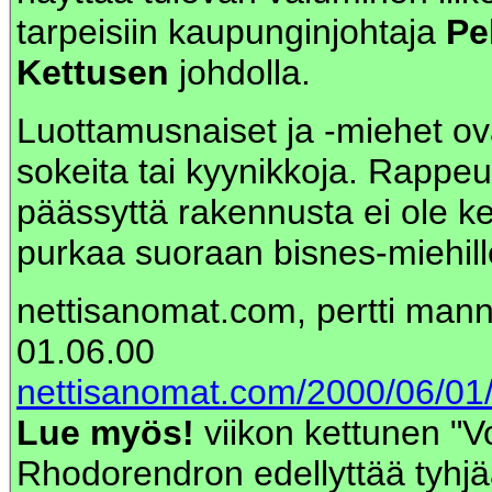
tarpeisiin kaupunginjohtaja
Pe
Kettusen
johdolla.
Luottamusnaiset ja -miehet ov
sokeita tai kyynikkoja. Rapp
päässyttä rakennusta ei ole k
purkaa suoraan bisnes-miehill
nettisanomat.com, pertti man
01.06.00
nettisanomat.com/2000/06/01/
Lue myös!
viikon kettunen "V
Rhodorendron edellyttää tyhjää