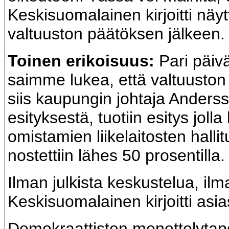
Keskisuomalainen kirjoitti näyt
valtuuston päätöksen jälkeen.
Toinen erikoisuus:
Pari päivä
saimme lukea, että valtuuston l
siis kaupungin johtaja Anders
esityksestä, tuotiin esitys joll
omistamien liikelaitosten halli
nostettiin lähes 50 prosentilla.
Ilman julkista keskustelua, ilm
Keskisuomalainen kirjoitti asi
Demokraattisten menettelytap