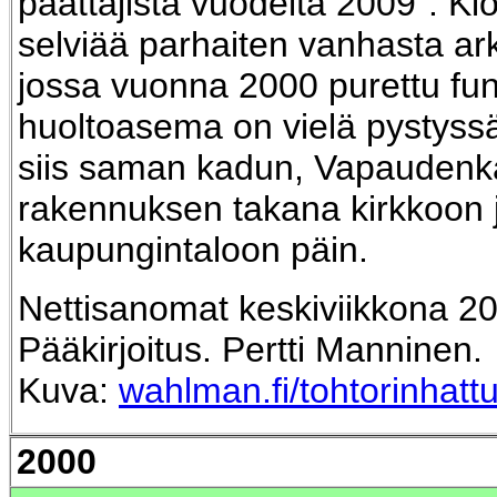
päättäjistä vuodelta 2009”. Kios
selviää parhaiten vanhasta ar
jossa vuonna 2000 purettu fun
huoltoasema on vielä pystyssä
siis saman kadun, Vapaudenka
rakennuksen takana kirkkoon 
kaupungintaloon päin.
Nettisanomat keskiviikkona 2
Pääkirjoitus. Pertti Manninen.
Kuva:
wahlman.fi/tohtorinhattu
2000