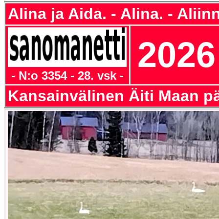
Alina ja Aida. - Alina. - Aliin
2026
- N:o 3354 - 28. vsk -
Kansainvälinen Äiti Maan pä