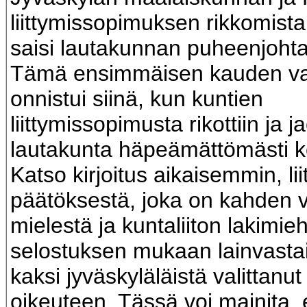
liittymissopimuksen rikkomista,
saisi lautakunnan puheenjohta
Tämä ensimmäisen kauden val
onnistui siinä, kun kuntien
liittymissopimusta rikottiin ja ja
lautakunta häpeämättömästi k
Katso kirjoitus aikaisemmin, lii
päätöksestä, joka on kahden va
mielestä ja kuntaliiton lakimie
selostuksen mukaan lainvasta
kaksi jyväskyläläistä valittanut 
oikeuteen. Tässä voi mainita, 