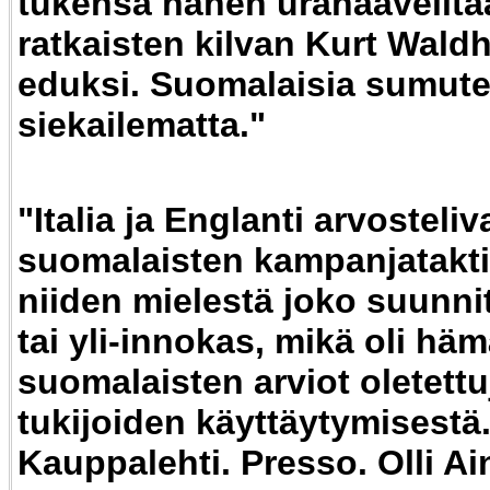
tukensa hänen urahaaveilta
ratkaisten kilvan Kurt Wald
eduksi. Suomalaisia sumutet
siekailematta."
"Italia ja Englanti arvosteliv
suomalaisten kampanjataktii
niiden mielestä joko suunnit
tai yli-innokas, mikä oli hä
suomalaisten arviot oletettu
tukijoiden käyttäytymisestä
Kauppalehti. Presso. Olli Ai