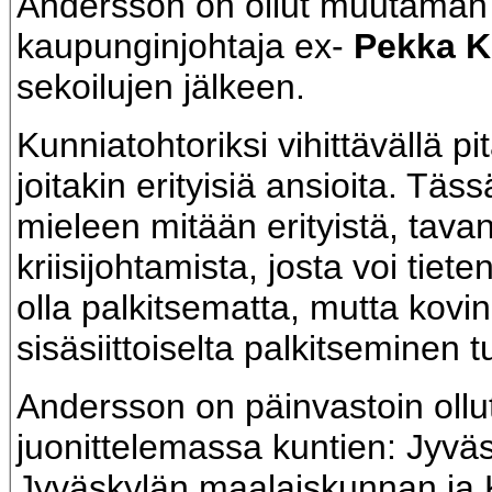
Andersson on ollut muutaman
kaupunginjohtaja ex-
Pekka K
sekoilujen jälkeen.
Kunniatohtoriksi vihittävällä pit
joitakin erityisiä ansioita. Täss
mieleen mitään erityistä, tav
kriisijohtamista, josta voi tieten
olla palkitsematta, mutta kovin
sisäsiittoiselta palkitseminen t
Andersson on päinvastoin ollu
juonittelemassa kuntien: Jyvä
Jyväskylän maalaiskunnan ja 