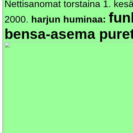
Nettisanomat torstaina 1. kes
fun
2000.
harjun huminaa:
bensa-asema pure