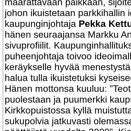
määrättävään paikkaan, sijoitet
johon ikuistetaan parkkihallin 
kaupunginjohtaja
Pekka Kett
hänen seuraajansa Markku An
sivuprofiilit. Kaupunginhallitu
puheenjohtaja toivoo ideoimal
keräykselle hyvää menestystä,
halua tulla ikuistetuksi kyseisee
Hänen mottonsa kuuluu: ”Teot
puolestaan ja puumerkki kaup
Kirkkopuistossa kyllä muistutt
sukupolvia jatkuvasti olemass