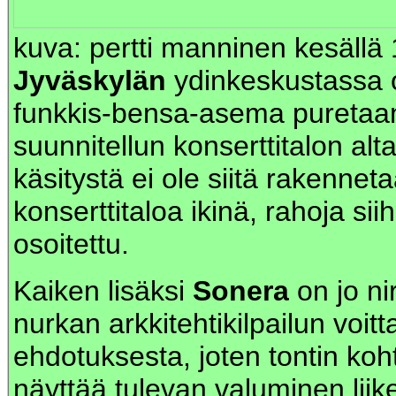
kuva: pertti manninen kesällä
Jyväskylän
ydinkeskustassa 
funkkis-bensa-asema puretaan
suunnitellun konserttitalon alt
käsitystä ei ole siitä rakennet
konserttitaloa ikinä, rahoja sii
osoitettu.
Kaiken lisäksi
Sonera
on jo ni
nurkan arkkitehtikilpailun voit
ehdotuksesta, joten tontin koh
näyttää tulevan valuminen lii