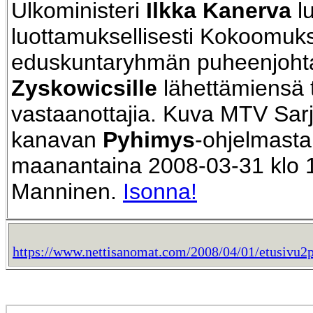
Ulkoministeri
Ilkka Kanerva
l
luottamuksellisesti Kokoomuk
eduskuntaryhmän puheenjoht
Zyskowicsille
lähettämiensä t
vastaanottajia.
Kuva MTV Sarj
kanavan
Pyhimys
-ohjelmasta
maanantaina 2008-03-31 klo 
Manninen.
Isonna!
https://www.nettisanomat.com/2008/04/01/etusivu2