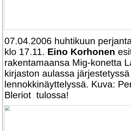
07.04.2006 huhtikuun perjant
klo 17.11.
Eino Korhonen
esi
rakentamaansa Mig-konetta 
kirjaston aulassa järjestetyssä
lennokkinäyttelyssä. Kuva: Pe
Bleriot tulossa!