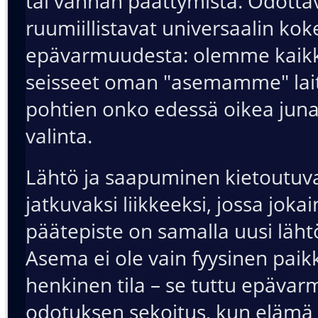
tai vanhan päättymistä. Odotta
ruumiillistavat universaalin k
epävarmuudesta: olemme kaikk
seisseet oman "asemamme" laitu
pohtien onko edessä oikea juna
valinta.
Lähtö ja saapuminen kietoutuv
jatkuvaksi liikkeeksi, jossa joka
päätepiste on samalla uusi läht
Asema ei ole vain fyysinen paik
henkinen tila – se tuttu epäva
odotuksen sekoitus, kun elämä