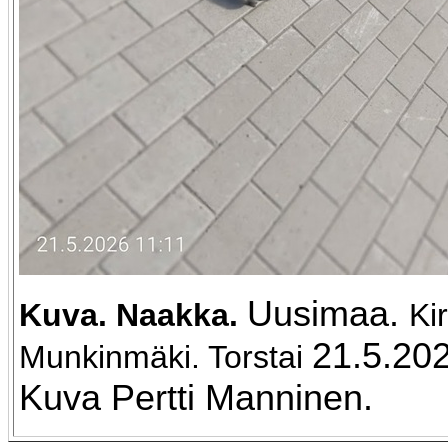
Uusimaa.
Kuva.
Naakka.
Ki
21.5.202
Munkinmäki. Torstai
Kuva Pertti Manninen.