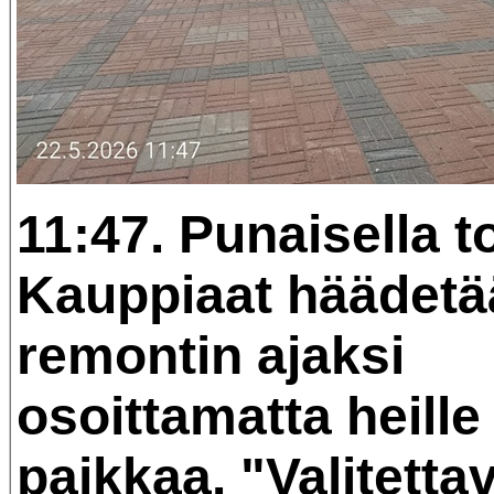
11:47. Punaisella to
Kauppiaat häädetä
remontin ajaksi
osoittamatta heille
paikkaa. "Valitettav