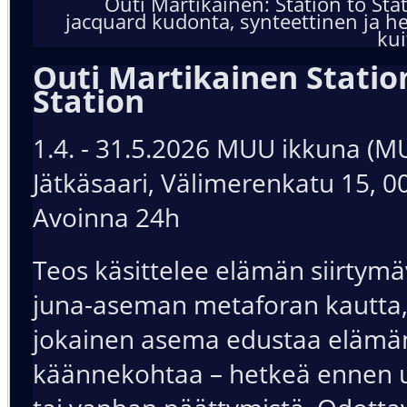
Outi Martikainen: Station to Stat
jacquard kudonta, synteettinen ja h
kui
Outi Martikainen Statio
Station
1.4. - 31.5.2026 MUU ikkuna (
Jätkäsaari, Välimerenkatu 15, 0
Avoinna 24h
Teos käsittelee elämän siirtymä
juna-aseman metaforan kautta,
jokainen asema edustaa elämä
käännekohtaa – hetkeä ennen u