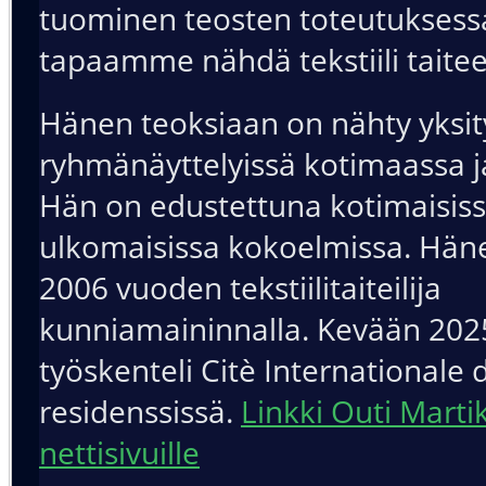
tuominen teosten toteutuksess
tapaamme nähdä tekstiili taite
Hänen teoksiaan on nähty yksity
ryhmänäyttelyissä kotimaassa j
Hän on edustettuna kotimaisiss
ulkomaisissa kokoelmissa. Häne
2006 vuoden tekstiilitaiteilija
kunniamaininnalla. Kevään 202
työskenteli Citè Internationale 
residenssissä.
Linkki Outi Marti
nettisivuille