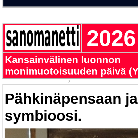
2026
Kansainvälinen luonnon
monimuotoisuuden päivä (Y
7
Pähkinäpensaan ja
symbioosi.