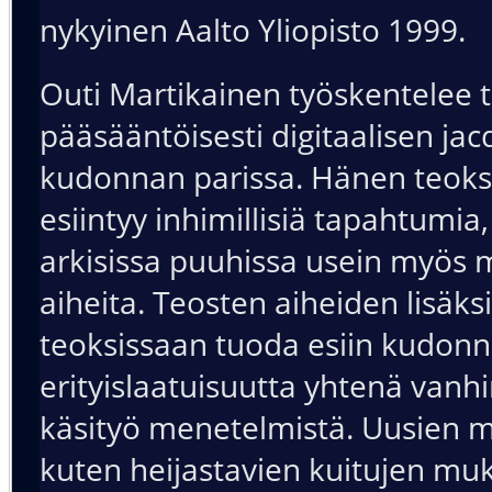
nykyinen Aalto Yliopisto 1999.
Outi Martikainen työskentelee t
pääsääntöisesti digitaalisen ja
kudonnan parissa. Hänen teoks
esiintyy inhimillisiä tapahtumia,
arkisissa puuhissa usein myös
aiheita. Teosten aiheiden lisäks
teoksissaan tuoda esiin kudon
erityislaatuisuutta yhtenä van
käsityö menetelmistä. Uusien m
kuten heijastavien kuitujen mu