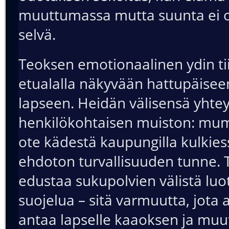
muuttumassa mutta suunta ei ol
selvä.
Teoksen emotionaalinen ydin tii
etualalla näkyvään hattupäisee
lapseen. Heidän välisensä yhte
henkilökohtaisen muiston: m
ote kädestä kaupungilla kulkies
ehdoton turvallisuuden tunne. 
edustaa sukupolvien välistä luo
suojelua – sitä varmuutta, jota 
antaa lapselle kaaoksen ja mu