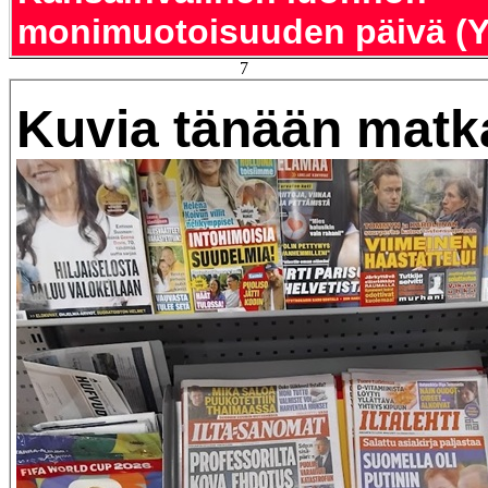
monimuotoisuuden päivä (Y
7
Kuvia tänään matka