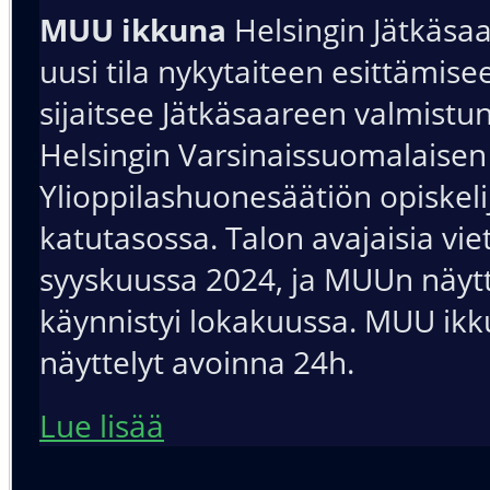
MUU ikkuna
Helsingin Jätkäsa
uusi tila nykytaiteen esittämisee
sijaitsee Jätkäsaareen valmistu
Helsingin Varsinaissuomalaisen
Ylioppilashuonesäätiön opiskel
katutasossa. Talon avajaisia viet
syyskuussa 2024, ja MUUn näytt
käynnistyi lokakuussa. MUU ik
näyttelyt avoinna 24h.
Lue lisää