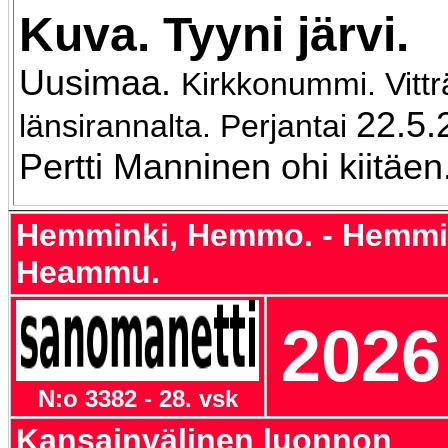
Kuva
. Tyyni järvi.
Uusimaa.
Kirkkonummi. Vittr
22.5.
länsirannalta. Perjantai
Pertti Manninen ohi kiitäen
Hemminki, Hemmo. - Hemmin
Heammu.
2026
N:o 3382 - 28. vsk
Kansainvälinen luonnon