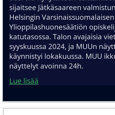
sijaitsee Jätkäsaareen valmistu
Helsingin Varsinaissuomalaisen
Ylioppilashuonesäätiön opiskel
katutasossa. Talon avajaisia viet
syyskuussa 2024, ja MUUn näytt
käynnistyi lokakuussa. MUU ik
näyttelyt avoinna 24h.
Lue lisää