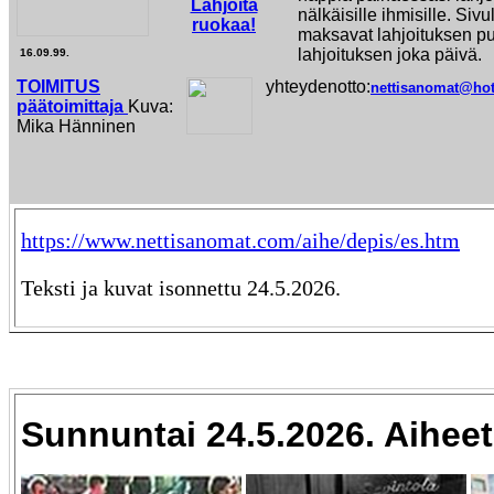
Lahjoita
nälkäisille ihmisille. Sivu
ruokaa!
maksavat lahjoituksen pu
lahjoituksen joka päivä.
16.09.99.
TOIMITUS
yhteydenotto:
nettisanomat@hot
päätoimittaja
Kuva:
Mika Hänninen
https://www.nettisanomat.com/aihe/depis/es.htm
Teksti ja kuvat isonnettu 24.5.2026.
Sunnuntai 24.5.2026. Aiheet