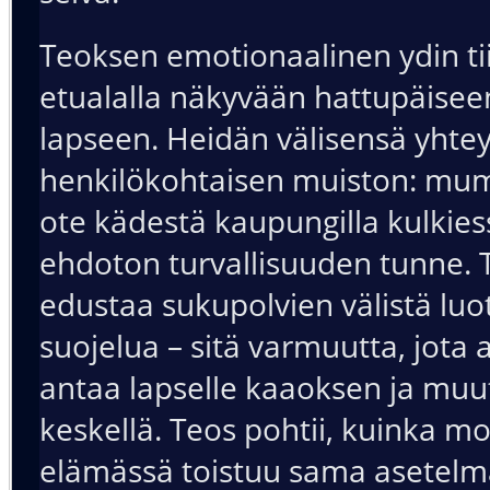
Teoksen emotionaalinen ydin tii
etualalla näkyvään hattupäisee
lapseen. Heidän välisensä yhte
henkilökohtaisen muiston: m
ote kädestä kaupungilla kulkies
ehdoton turvallisuuden tunne. 
edustaa sukupolvien välistä luo
suojelua – sitä varmuutta, jota 
antaa lapselle kaaoksen ja mu
keskellä. Teos pohtii, kuinka m
elämässä toistuu sama asetel