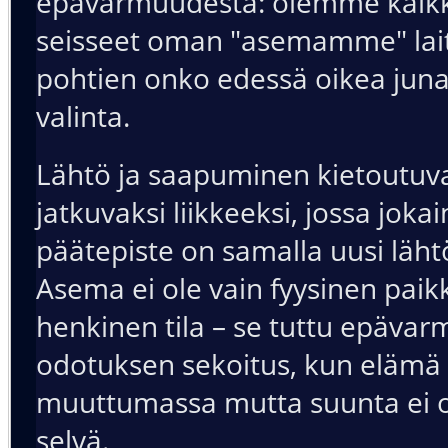
epävarmuudesta: olemme kaikk
seisseet oman "asemamme" laitu
pohtien onko edessä oikea juna
valinta.
Lähtö ja saapuminen kietoutuv
jatkuvaksi liikkeeksi, jossa joka
päätepiste on samalla uusi läht
Asema ei ole vain fyysinen paik
henkinen tila – se tuttu epäva
odotuksen sekoitus, kun elämä
muuttumassa mutta suunta ei ol
selvä.