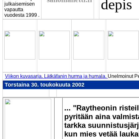
depis
julkaisemisen
vapautta
vuodesta 1999 .
Viikon kuvasarja. Lätkäfanin hurma ja humala.
Unelmoinut Pe
Torstaina 30. toukokuuta 2002
... "Raytheonin riste
pyritään aina valmis
tarkka suunnistusjärj
kun mies vetää lauka