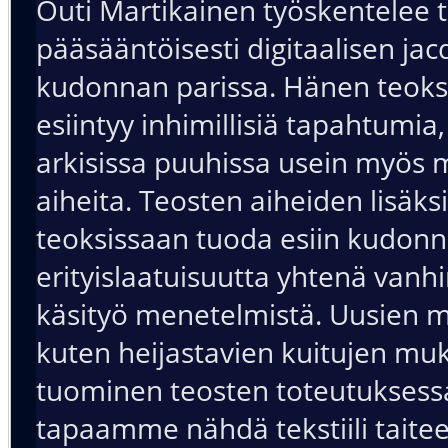
Outi Martikainen työskentelee t
pääsääntöisesti digitaalisen ja
kudonnan parissa. Hänen teoks
esiintyy inhimillisiä tapahtumia,
arkisissa puuhissa usein myös
aiheita. Teosten aiheiden lisäks
teoksissaan tuoda esiin kudon
erityislaatuisuutta yhtenä van
käsityö menetelmistä. Uusien m
kuten heijastavien kuitujen mu
tuominen teosten toteutuksess
tapaamme nähdä tekstiili taite