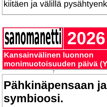
kiitäen ja välillä pysähtyenk
2026
Kansainvälinen luonnon
monimuotoisuuden päivä (Y
7
Pähkinäpensaan ja
symbioosi.