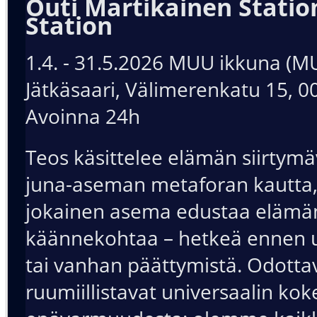
Outi Martikainen Statio
Station
1.4. - 31.5.2026 MUU ikkuna (
Jätkäsaari, Välimerenkatu 15, 0
Avoinna 24h
Teos käsittelee elämän siirtymä
juna-aseman metaforan kautta,
jokainen asema edustaa elämä
käännekohtaa – hetkeä ennen u
tai vanhan päättymistä. Odotta
ruumiillistavat universaalin k