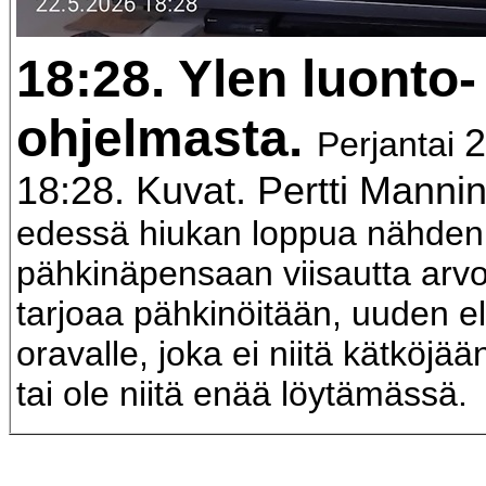
18:28. Ylen luonto-
ohjelmasta.
2
Perjantai
18:28. Kuvat. Pertti Mann
edessä hiukan loppua nähden
pähkinäpensaan viisautta arv
tarjoaa pähkinöitään, uuden e
oravalle, joka ei niitä kätköjä
tai ole niitä enää löytämässä.