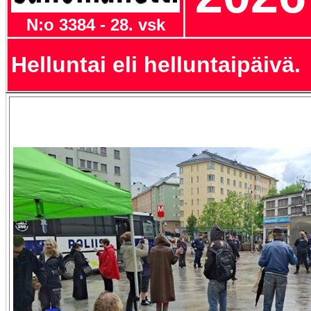
N:o 3384 - 28. vsk
Helluntai eli helluntaipäivä.