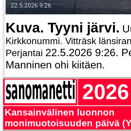
Kuva
. Tyyni järvi.
U
Kirkkonummi. Vitträsk länsiran
22.5.2026 9:26. Pe
Perjantai
Manninen ohi kiitäen.
2026
Kansainvälinen luonnon
monimuotoisuuden päivä (Y