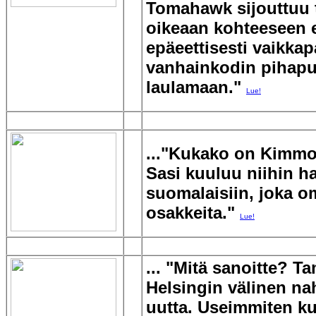
Tomahawk sijouttuu 
oikeaan kohteeseen 
epäeettisesti vaikkap
vanhainkodin pihap
laulamaan."
Lue!
..."Kukako on Kimm
Sasi kuuluu niihin h
suomalaisiin, joka om
osakkeita."
Lue!
... "Mitä sanoitte? T
Helsingin välinen na
uutta. Useimmiten ku