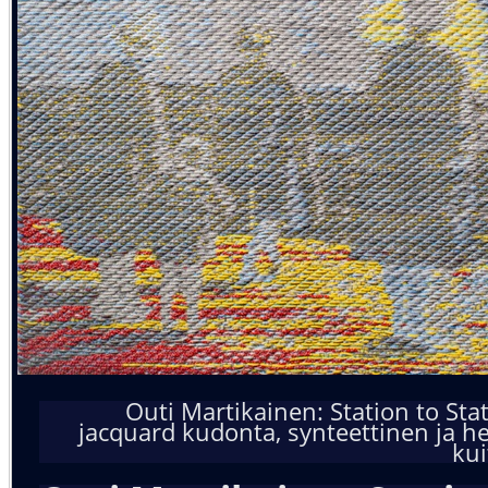
Outi Martikainen: Station to Stat
jacquard kudonta, synteettinen ja h
kui