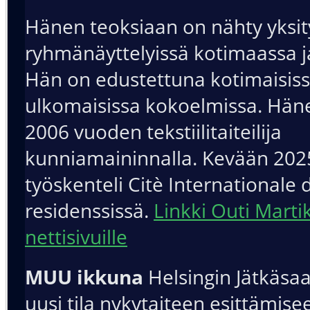
Hänen teoksiaan on nähty yksity
ryhmänäyttelyissä kotimaassa j
Hän on edustettuna kotimaisiss
ulkomaisissa kokoelmissa. Häne
2006 vuoden tekstiilitaiteilija
kunniamaininnalla. Kevään 202
työskenteli Citè Internationale 
residenssissä.
Linkki Outi Marti
nettisivuille
MUU ikkuna
Helsingin Jätkäsa
uusi tila nykytaiteen esittämisee