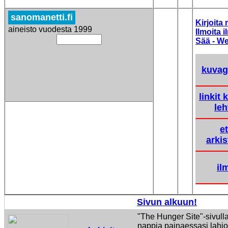
sanomanetti.fi
Kirjoita 
aineisto vuodesta 1999
Ilmoita 
Sää - W
kuvaga
linkit 
leh
et
arkis
il
12
Sivun alkuun!
"The Hunger Site"-sivulla
nappia painaessasi lahjo