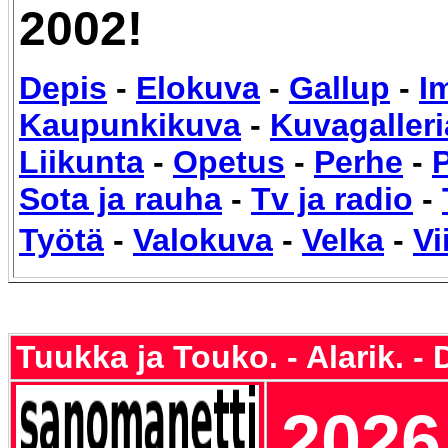
2002!
Depis
-
Elokuva
-
Gallup
-
I
Kaupunkikuva
-
Kuvagalleri
Liikunta
-
Opetus
-
Perhe
-
P
Sota ja rauha
-
Tv ja radio
-
Työtä
-
Valokuva
-
Velka
-
Vi
Tuukka ja Touko. - Alarik. -
2026