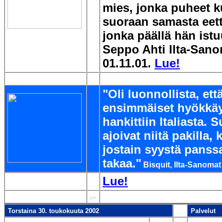
mies, jonka puheet 
suoraan samasta eett
jonka päällä hän ist
Seppo Ahti Ilta-San
01.11.01.
Lue!
"Oli luonnollista, e
ensimmäiset hyökkä
hankittiin Italiasta. 
ajoivat niitä pakilla,
jostain syystä panss
takaa."
Bisquit, Ilta-Sanomat
Lue!
1234567890123456789012345678
pm
Torstaina 30. toukokuuta 2002
Palvelut