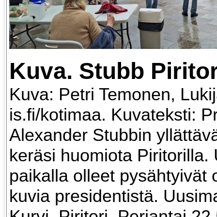
Kuva
. Stubb Piritor
Kuva: Petri Temonen, Luki
is.fi/kotimaa. Kuvateksti: P
Alexander Stubbin yllättävä
keräsi huomiota Piritorilla.
paikalla olleet pysähtyivät
kuvia presidentistä. Uusima
Kurvi. Piritori. Perjantai 22