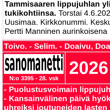
Tammisaaren lippujuhlan yl
tukikohtiinsa.
Torstai 4.6.20
Uusimaa. Kirkkonummi. Kesku
Pertti Manninen aurinkoisena
Toivo. - Selim. - Doaivu, Doa
2026
N:o 3395 - 28. vsk
- Puolustusvoimain lippujuh
- Kansainvälinen päivä hyö
uhreiksi joutuneiden lasten