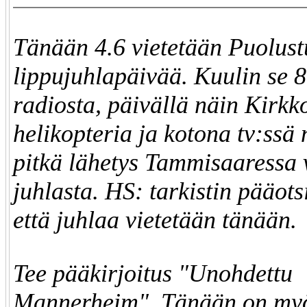
Tänään 4.6 vietetään Puolus
lippujuhlapäivää. Kuulin se 
radiosta, päivällä näin Kirk
helikopteria ja kotona tv:ssä 
pitkä lähetys Tammisaaressa v
juhlasta. HS: tarkistin pääots
että juhlaa vietetään tänään.
Tee pääkirjoitus "Unohdettu
Mannerheim". Tänään on my