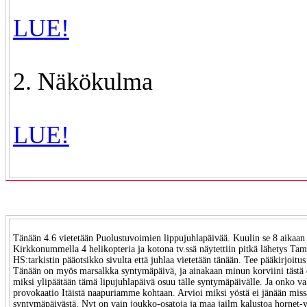
LUE!
2. Näkökulma
LUE!
Tänään 4.6 vietetään Puolustuvoimien lippujuhlapäivää. Kuulin se 8 aikaan r
Kirkkonummella 4 helikopteria ja kotona tv.ssä näytettiin pitkä lähetys Tamm
HS:tarkistin pääotsikko sivulta että juhlaa vietetään tänään. Tee pääkirjoi
Tänään on myös marsalkka syntymäpäivä, ja ainakaan minun korviini tästä e
miksi ylipäätään tämä lipujuhlapäivä osuu tälle syntymäpäivälle. Ja onko val
provokaatio Itäistä naapuriamme kohtaan. Arvioi miksi yöstä ei jänään miss
syntymäpäivästä. Nyt on vain joukko-osatoja ja maa jailm kalustoa hornet-y