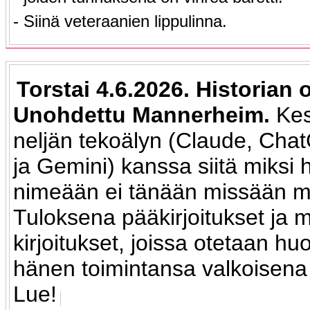
- Siinä veteraanien lippulinna.
Torstai 4.6.2026. Historian 
Unohdettu Mannerheim.
Kes
neljän tekoälyn (Claude, Chat
ja Gemini) kanssa siitä miksi
nimeään ei tänään missään ma
Tuloksena pääkirjoitukset ja m
kirjoitukset, joissa otetaan h
hänen toimintansa valkoisena
Lue!