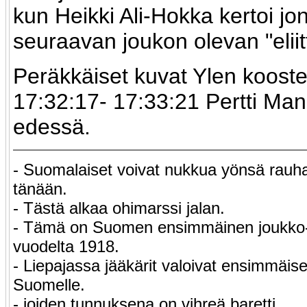
kun Heikki Ali-Hokka kertoi jo
seuraavan joukon olevan "eliitt
Peräkkäiset kuvat Ylen koost
17:32:17- 17:33:21 Pertti Ma
edessä.
- Suomalaiset voivat nukkua yönsä rau
tänään.
- Tästä alkaa ohimarssi jalan.
- Tämä on Suomen ens
i
mmäinen joukko-
vuodelta 1918.
- Liepajassa jääkärit valoivat ensimmäise
Suomelle.
- joiden tunnuksena on vihreä baretti.