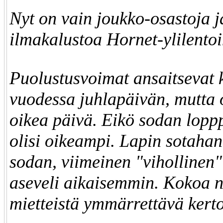
Nyt on vain joukko-osastoja j
ilmakalustoa Hornet-ylilento
Puolustusvoimat ansaitsevat 
vuodessa juhlapäivän, mutta 
oikea päivä. Eikö sodan lop
olisi oikeampi. Lapin sotahan 
sodan, viimeinen "vihollinen" 
aseveli aikaisemmin. Kokoa n
mietteistä ymmärrettävä kert