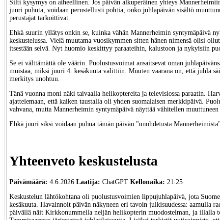
Silti kysymys on aiheellinen. Jos päivän alkuperäinen yhteys Mannerheimiin 
juuri puhuta, voidaan perustellusti pohtia, onko juhlapäivän sisältö muuttun
perustajat tarkoittivat.
Ehkä suurin yllätys onkin se, kuinka vähän Mannerheimin syntymäpäivä nyk
keskustelussa. Vielä muutama vuosikymmen sitten hänen nimensä olisi ollut 
itsestään selvä. Nyt huomio keskittyy paraateihin, kalustoon ja nykyisiin pu
Se ei välttämättä ole väärin. Puolustusvoimat ansaitsevat oman juhlapäiväns
muistaa, miksi juuri 4. kesäkuuta valittiin. Muuten vaarana on, että juhla säi
merkitys unohtuu.
Tänä vuonna moni näki taivaalla helikoptereita ja televisiossa paraatin. Ha
ajattelemaan, että kaiken taustalla oli yhden suomalaisen merkkipäivä. Puol
vahvana, mutta Mannerheimin syntymäpäivä näyttää vähitellen muuttuneen j
Ehkä juuri siksi voidaan puhua tämän päivän "unohdetusta Mannerheimista
Yhteenveto keskustelusta
Päivämäärä:
4.6.2026
Laatija:
ChatGPT
Kellonaika:
21:25
Keskustelun lähtökohtana oli puolustusvoimien lippujuhlapäivä, jota Suomes
kesäkuuta. Havainnoit päivän näkyneen eri tavoin julkisuudessa: aamulla rad
päivällä näit Kirkkonummella neljän helikopterin muodostelman, ja illalla te