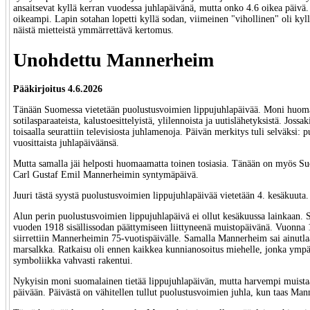
ansaitsevat kyllä kerran vuodessa juhlapäivänä, mutta onko 4.6 oikea päivä
oikeampi. Lapin sotahan lopetti kyllä sodan, viimeinen "vihollinen" oli ky
näistä mietteistä ymmärrettävä kertomus.
Unohdettu Mannerheim
Pääkirjoitus 4.6.2026
Tänään Suomessa vietetään puolustusvoimien lippujuhlapäivää. Moni huomas
sotilasparaateista, kalustoesittelyistä, ylilennoista ja uutislähetyksistä. Jossak
toisaalla seurattiin televisiosta juhlamenoja. Päivän merkitys tuli selväksi:
vuosittaista juhlapäiväänsä.
Mutta samalla jäi helposti huomaamatta toinen tosiasia. Tänään on myös S
Carl Gustaf Emil Mannerheimin syntymäpäivä.
Juuri tästä syystä puolustusvoimien lippujuhlapäivää vietetään 4. kesäkuuta.
Alun perin puolustusvoimien lippujuhlapäivä ei ollut kesäkuussa lainkaan. Si
vuoden 1918 sisällissodan päättymiseen liittyneenä muistopäivänä. Vuonna 1
siirrettiin Mannerheimin 75-vuotispäivälle. Samalla Mannerheim sai ainut
marsalkka. Ratkaisu oli ennen kaikkea kunnianosoitus miehelle, jonka ymp
symboliikka vahvasti rakentui.
Nykyisin moni suomalainen tietää lippujuhlapäivän, mutta harvempi muistaa
päivään. Päivästä on vähitellen tullut puolustusvoimien juhla, kun taas Man