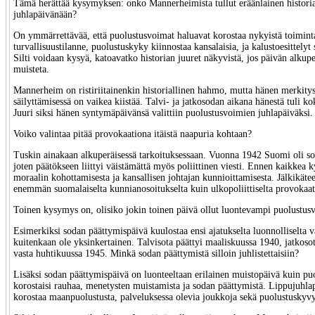
Tämä herättää kysymyksen: onko Mannerheimista tullut eräänlainen histori
juhlapäivänään?
On ymmärrettävää, että puolustusvoimat haluavat korostaa nykyistä toimin
turvallisuustilanne, puolustuskyky kiinnostaa kansalaisia, ja kalustoesittelyt
Silti voidaan kysyä, katoavatko historian juuret näkyvistä, jos päivän alkupe
muisteta.
Mannerheim on ristiriitainenkin historiallinen hahmo, mutta hänen merkit
säilyttämisessä on vaikea kiistää. Talvi- ja jatkosodan aikana hänestä tuli
Juuri siksi hänen syntymäpäivänsä valittiin puolustusvoimien juhlapäiväksi.
Voiko valintaa pitää provokaationa itäistä naapuria kohtaan?
Tuskin ainakaan alkuperäisessä tarkoituksessaan. Vuonna 1942 Suomi oli sod
joten päätökseen liittyi väistämättä myös poliittinen viesti. Ennen kaikkea k
moraalin kohottamisesta ja kansallisen johtajan kunnioittamisesta. Jälkikätee
enemmän suomalaiselta kunnianosoitukselta kuin ulkopoliittiselta provokaat
Toinen kysymys on, olisiko jokin toinen päivä ollut luontevampi puolustus
Esimerkiksi sodan päättymispäivä kuulostaa ensi ajatukselta luonnolliselta v
kuitenkaan ole yksinkertainen. Talvisota päättyi maaliskuussa 1940, jatkoso
vasta huhtikuussa 1945. Minkä sodan päättymistä silloin juhlistettaisiin?
Lisäksi sodan päättymispäivä on luonteeltaan erilainen muistopäivä kuin pu
korostaisi rauhaa, menetysten muistamista ja sodan päättymistä. Lippujuhla
korostaa maanpuolustusta, palveluksessa olevia joukkoja sekä puolustuskyvy