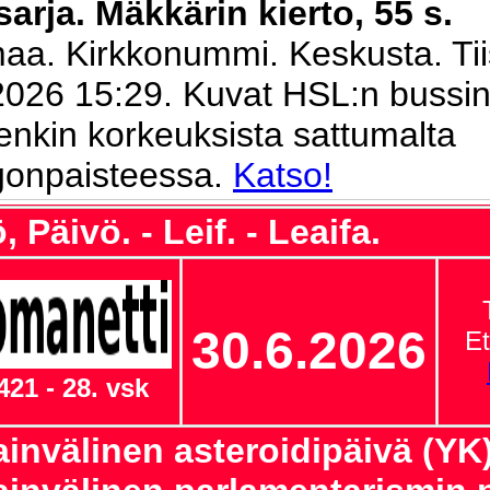
arja. Mäkkärin kierto, 55 s.
aa. Kirkkonummi. Keskusta. Tii
2026 15:29. Kuvat HSL:n bussi
enkin korkeuksista sattumalta
gonpaisteessa.
Katso!
, Päivö. - Leif. - Leaifa.
30.6.2026
Et
421 - 28. vsk
invälinen asteroidipäivä (YK)